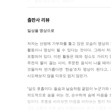
---「품위 있게 앉기」중에서
“‘홀로있음’은 분열된 내면의 역사를 재구성한다. 
출판사 리뷰
히 혁명이라 할 수 있는 존재의 질적 변화는 고요한 
구보다 믿음직한 벗이 된다. 홀로 멈추는 시간이 많
일상을 명상으로
---「외로움에서 고독으로」중에서
저자는 선방에 가부좌를 틀고 앉은 모습이 명상의 
“외부의 자극을 위협으로 감지하는 뇌의 레이더, 
활동이나 명상이 될 수 있다는 것이다. 그래서 저
식을 분리하는 응급처치를 반복 실시한다. 괴로운 나
포함되어 있다. 이런 활동은 때와 장소도 가리지 
준다. 전전두피질과 전측대상피질이 편도체에 난 불을 
주전자 물이 끓는 사이, 주문한 음식이 나올 때까
n)’다. 똑똑하다는 돌고래는 말할 것도 없고 AI도
것들마저 번거롭다면 ‘한숨’조차 명상이 된다고,
해 감정을 풍경처럼 바라보는 훈련이다. 편도체가 꿈
시도해보지 않을 이유도 없지 않은가.
대한 판단중지(epoche)로 이어간다. 위기의 순간마
---「세상에서 가장 행복한 사람」중에서
“삶도 호흡이다. 들숨과 날숨처럼 끝없이 누군가와 생기
의도적으로 숨을 쉬는 것, 순수하게 숨에 마음을
“이는 어떤 의도나 목적 없이 대상을 응시할 때 일
일이다. 호흡을 바라보면 마음을 바라보는 힘이 자라
깨우고, 그 힘을 강화하고 재생산하는 기적 같은 일.
짓는 고통의 끈을 놓는 지름길이다. 숨이 그렇듯 내 
족감은 순수하게 인간의 정서를 함양한다. 자기 