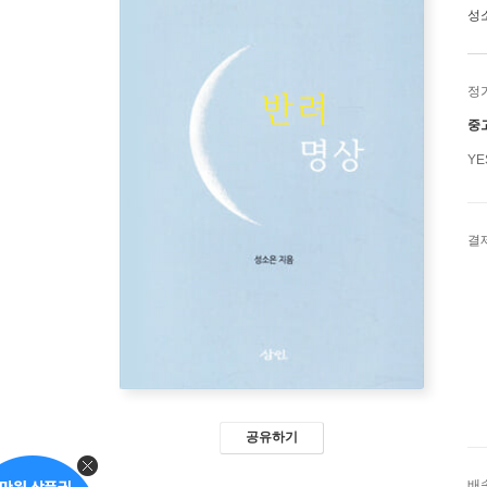
성
정
중
Y
결
공유하기
배