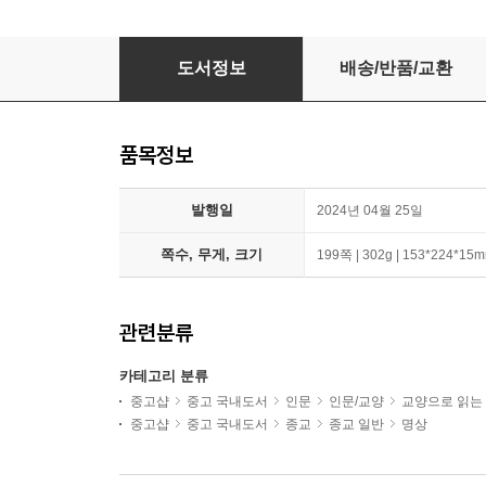
반려 명상
도서정보
배송/반품/교환
품목정보
발행일
2024년 04월 25일
쪽수, 무게, 크기
199쪽 | 302g | 153*224*15
관련분류
카테고리 분류
중고샵
중고 국내도서
인문
인문/교양
교양으로 읽는
중고샵
중고 국내도서
종교
종교 일반
명상