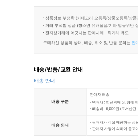
자신과 세상을 관조하다 보면 어느 순간 남는 것은 ‘
“어느 날 우연히 만난 문장 하나가 무너진 삶을 일으
“새로운 인간공학이 필요한 시기이다. 나는 나를 어
상품정보 부정확 (카테고리 오등록/상품오등록/상품
는 길벗이다. ‘경전’하면 고리타분한 무엇으로 알기
거래 부적합 상품 (청소년 유해물품/기타 법규위반 
어떻게 살고 싶은가를 알아야 ‘나다움’을 찾을 수 
는 하지 않는다. 경전, 그분이 얼마나 힙hip한지는
전자상거래에 어긋나는 판매사례 : 직거래 유도
자신을 체험하는 것이다. 만나보면 안다. 내가 얼마나 괜찮은 사람
확인하고 싶을 때, 살아야 할 이유가 필요할 때, 내
차곡차곡 명상을 쌓아가다 보면 나를 나이게 하는 그, 나
구매하신 상품의 상태, 배송, 취소 및 반품 문의는
판
더 강하고 힘 있는 ‘한 구절’이 거기 있을 수 있다
천 년 전부터 나를 기다리고 있다.”
‘진짜 나’가 주인이 되어 창조해가는 삶, 가장 깊
---「나를 일으켜 세우는 한 문장」중에서
당신에겐 명상이 필요하다. 단순한 유행을 넘어 삶
배송/반품/교환 안내
봄의 신록처럼 변화의 기운을 두 팔 벌려 맞이해보면
“후성 유전적 요소와 환경의 상호과정이 유전자 기능
배송 안내
를 만들었다는 사실을 형광펜으로 밑줄 그은 듯 선명
이 안팎으로 상호작용하면서 틀 지워진 것이라는 
판매자 배송
는 정도의 영향력을 행사한다’고 말한다. 부모 탓
배송 구분
택배사 : 한진택배 (상황에 
배송비 : 6,000원 (
도서산간 : 
내가 조성하는 후성유전체가 된다.”
---「나와 후성유전체」중에서
판매자가 직접 배송하는 상
배송 안내
판매자 사정에 의하여 출고
“누구 하나 빠짐없이 우리의 고향은 별이다. 내면의