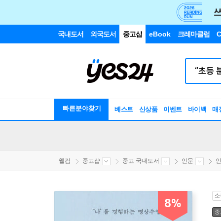
국내도서
외국도서
중고샵
eBook
크레마클럽
C
빠른분야찾기
베스트
신상품
이벤트
바이백
매
웰컴
중고샵
중고 국내도서
인문
인
소
8%
중