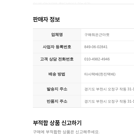
있게 앉기’에 합당하다.”(p.63)
곳에서 끊임없이 사유하게 하는 촉매다. 분리된 나와
을 찾아야 한다. 나만의 얇은 곳을 차곡차곡 쌓아가
판매자 정보
가벼운 한숨부터 의식의 변형을 일으키는 체험에 
---「얇은 곳」중에서
마음으로 호흡에 집중하는 것에서부터 출발해 조금
업체명
그 공간이 점점 확장되면 어느 순간 그것이 단
구해줘은근마켓
“나를 어둠속에 주저앉히고 피폐하게 만드는 감정은
일어난다는 저자의 말이 사실임을 확인하게 될 순간
감정은 이해받고 사랑받아야 할 어린아이와 같다. 
사업자 등록번호
849-06-02841
아닌 길이 된다. ··· 내 감정에 대한 지성적 이해
이론부터 실습까지
고객 상담 전화번호
010-4982-4946
자책하는 감정을 빼는 일이다.”
---「스피노자의 아펙트」중에서
삼십대에 내면을 향한 여정을 떠났던 저자는 선禪 
배송 방법
타사택배(한진택배)
말한다. 그렇게 발견한 ‘참 나’를 이 복잡하고
“태양이 나만 피해 비추지 않듯이, 내가 나를 소외시
발송지 주소
정제해 이 책에 담았다.
경기도 부천시 오정구 작동 31
나무가 나를 꾸짖지 않듯이, 나를 미워하지 않아야 
장미가 다른 꽃과 자기를 비교하지 않듯이, 나를 남
반품지 주소
경기도 부천시 오정구 작동 31
각 장의 말미에는 일상에서 간단하게 실천해볼 수
비가 마주할 땅을 판단하지 않듯이, 내가 만나는 세
대부분은 아로마오일 향을 맡는다든지, 동네를 거
모든 강줄기가 바다에 다다르듯이, 나는 이윽고 의식
등진 구도자와는 달리 감각을 내면탐색의 도구로 
부적합 상품 신고하기
바다는 사랑이다. 실은 나도 바다다.”
외로움에서 벗어나 창조적 고독으로 가는 문은 어
---「나는 감정이 아니다」중에서
구매에 부적합한 상품은 신고해주세요.