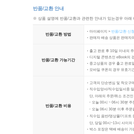
다. 내 안에 있는 빛을 밖에서 찾는 어리석음을 멈추
반품/교환 안내
다가 출렁이는 파동과 그 파동에 공명하는 우주의 메아리
※ 상품 설명에 반품/교환과 관련한 안내가 있는경우 아래 
드러낸다. 빛으로 가득한 나를 창조하는 것이야말로 이
로 인도하는 지름길이자 빛으로 가득한 큰 나로 부활
마이페이지 >
반품/교환 신청
거칠 것이 없다. 그 길을 ‘걷는 나’가 필요할 뿐이
반품/교환 방법
판매자 배송 상품은 판매자와
드카펫을.”
출고 완료 후 10일 이내의 
---「내가 창조하는 나」중에서
디지털 콘텐츠인 eBook의 
반품/교환 가능기간
중고상품의 경우 출고 완료일
모바일 쿠폰의 경우 유효기간(
고객의 단순변심 및 착오구
직수입양서/직수입일서중 일
단, 아래의 주문/취소 조건인
오늘 00시 ~ 06시 30분 
반품/교환 비용
오늘 06시 30분 이후 주문
직수입 음반/영상물/기프트 
단, 당일 00시~13시 사이
박스 포장은 택배 배송이 가