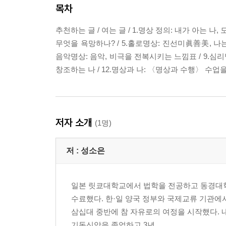
목차
추천하는 글 / 여는 글 / 1.명상 정의: 내가 아는 나, 
무엇을 욕망하나? / 5.홀로명상: 진선미眞善美, 나는 내
음악명상: 음악, 비극을 전복시키는 느낌표 / 9.심리명상
창조하는 나 / 12.명상과 나: 〈명상과 수행〉 수업을 
저자 소개
(1명)
저 :
성소은
일본 릿쿄대학교에서 법학을 전공하고 동경대
수료했다. 한·일 양국 정부와 국제교류 기관에
삼십대 중반에 참 자유로의 여정을 시작했다. 
기독신앙을 졸업하고 3년...