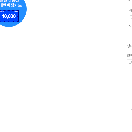
배
도
상
판
판