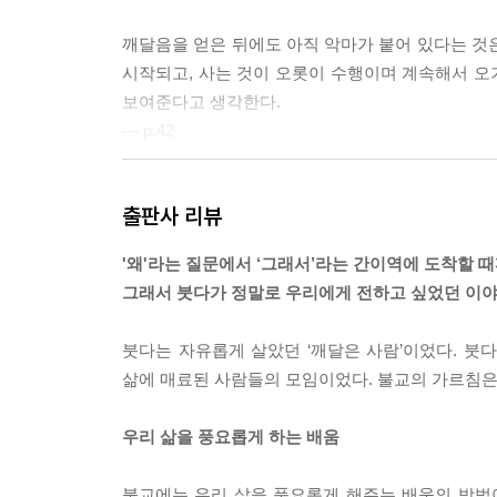
수행의 완성_불방일하자
깨달음을 얻은 뒤에도 아직 악마가 붙어 있다는 것
위파사나_깨어 있는 얼굴로 그대로 보는 것
시작되고, 사는 것이 오롯이 수행이며 계속해서 오가
초심_아는 것부터 내려놓자
보여준다고 생각한다.
--- p.42
맺음말_나는 어떻게 삶을 배워나갈 것인가
그렇다면 붓다처럼 수행하며 사는 것은 과연 어떤 
출판사 리뷰
오해를 두려워하지 않고 한마디 하자면, 그것은 ‘
'왜'라는 질문에서 ‘그래서’라는 간이역에 도착할 때
것을 알려주고 싶다.
그래서 붓다가 정말로 우리에게 전하고 싶었던 이
--- p.52
붓다는 자유롭게 살았던 ‘깨달은 사람’이었다. 붓다
‘고뇌를 뛰어넘는다’는 것은 생로병사 그 자체를 없
삶에 매료된 사람들의 모임이었다. 불교의 가르침은
을 두려워하거나 그로부터 도망치려 하는 대신, 오
우리 삶을 풍요롭게 하는 배움
인생의 엄숙한 사실을 이해하고, 살아가는 조건으로
--- p.60
불교에는 우리 삶을 풍요롭게 해주는 배움의 방법이 