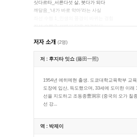
싯다르타_서른다섯 살, 붓다가 되다
깨달음_‘내가 바로 악마’라는 사실
좌선 수행 1_인생의 풍경이 바뀌는 경험
좌선 수행 2_선에서 답을 발견하다
불교_유쾌한 삶을 배우기 위한 참고서
저자 소개
(2명)
2장 배우는 것은 바뀌는 것이다
저 :
후지타 잇쇼
(藤田一照)
발보리심_모르는 세계를 배우고자 하는 마음
생로병사_유쾌한 인생의 조건
1954년 에히메현 출생. 도쿄대학교육학부 교
선禪 1_상식을 뒤집다
도장에 입산, 득도했으며, 33세에 도미한 이래
선禪 2_붓다를 만나면 붓다를 죽여라
선을 지도하고 조동종曹洞宗 (중국의 오가 칠종 중
좌선_순수한 놀이 같은 수행
선 강...
깨달음_배움을 계속 이어가는 것
수행_배우며 살며 알아가는 것
배우는 기쁨_존재의 풍요로움을 배우는 길
역 :
박제이