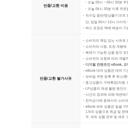
오늘 00시 ~ 06시 30분 
반품/교환 비용
오늘 06시 30분 이후 주문
직수입 음반/영상물/기프트 
단, 당일 00시~13시 사이
박스 포장은 택배 배송이 가
소비자의 책임 있는 사유로 
소비자의 사용, 포장 개봉에 
복제가 가능한 상품 등의 포장을 
소비자의 요청에 따라 개별
디지털 컨텐츠인 eBook, 
eBook 대여 상품은 대여 기
모바일 쿠폰 등록 후 취소/환
반품/교환 불가사유
중고상품이 구매확정(자동 
LP상품의 재생 불량 원인이 기
시간의 경과에 의해 재판매가
전자상거래 등에서의 소비자
eBook 세트 상품은 일괄 
1개의 상품으로 취급 및 판매
우, 세트 상품 전부 및 세트