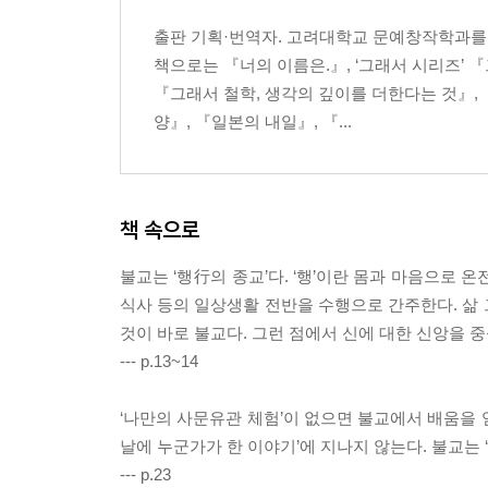
3장 수행은 즐겁고 유쾌한 것이다
출판 기획·번역자. 고려대학교 문예창작학과를
좌선의 반전_누구나 할 수 있는 생활 실천
책으로는 『너의 이름은.』, ‘그래서 시리즈’ 
나무 아래 좌선_살아있음이 유쾌한 방향으로
『그래서 철학, 생각의 깊이를 더한다는 것』,
좌선의 향기_지금 자신의 심신으로 행하는 일
양』, 『일본의 내일』, 『...
패러다임의 전환_힘을 빼고 마음을 평안하게
두잉에서 빙으로_지금 여기에 존재하라
하지 않기_유쾌한 인생을 위해 반드시 필요한 능력
책 속으로
수행_즐거운 탐구가 끝없이 이어지는 길
불교를 배운다는 것_나를 배운다는 것
불교는 ‘행行의 종교’다. ‘행’이란 몸과 마음으로
식사 등의 일상생활 전반을 수행으로 간주한다. 삶
4장 유쾌하게 사는 법
것이 바로 불교다. 그런 점에서 신에 대한 신앙을 
--- p.13~14
유쾌한 삶의 조건_사는 것 자체가 기쁜 전생
두카_있는 그대로 보고 이해하고 받아들이자
‘나만의 사문유관 체험’이 없으면 불교에서 배움을 얻
받들겠습니다_인생이 완전히 달라지는 각오
날에 누군가가 한 이야기’에 지나지 않는다. 불교는
근본에 있는 나_지금 필요한 것을 하라
--- p.23
유쾌한 빙 모드_문을 활짝 열어야 통할 수 있다