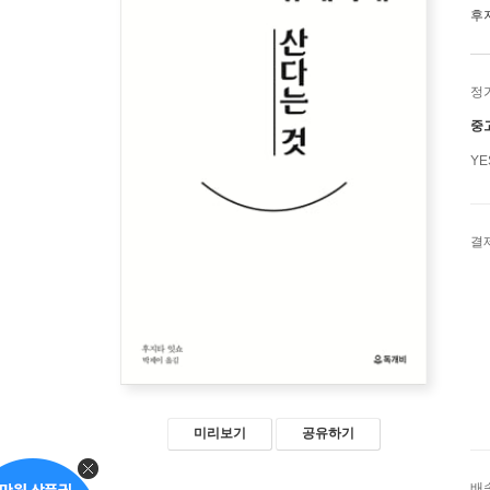
후
정
중
Y
결
미리보기
공유하기
배