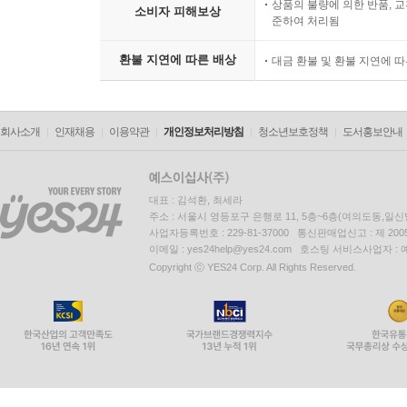
상품의 불량에 의한 반품, 교
소비자 피해보상
준하여 처리됨
환불 지연에 따른 배상
대금 환불 및 환불 지연에 
회사소개
인재채용
이용약관
개인정보처리방침
청소년보호정책
도서홍보안내
대표 : 김석환, 최세라
주소 : 서울시 영등포구 은행로 11, 5층~6층(여의도동,일신
사업자등록번호 : 229-81-37000 통신판매업신고 : 제 200
이메일 : yes24help@yes24.com 호스팅 서비스사업자 :
Copyright ⓒ YES24 Corp. All Rights Reserved.