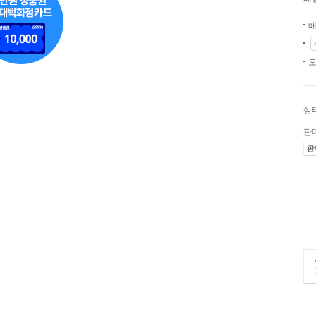
배
도
상
판
판