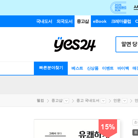
국내도서
외국도서
중고샵
eBook
크레마클럽
C
빠른분야찾기
베스트
신상품
이벤트
바이백
매
웰컴
중고샵
중고 국내도서
인문
인
소
15%
중