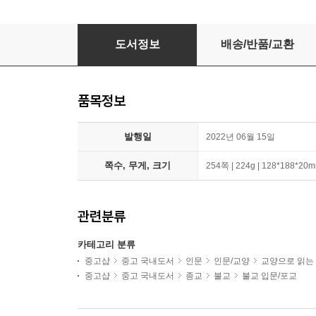
그래서 붓다, 유쾌하게 산다는 것
도서정보
배송/반품/교환
품목정보
발행일
2022년 06월 15일
쪽수, 무게, 크기
254쪽 | 224g | 128*188*20
관련분류
카테고리 분류
중고샵
중고 국내도서
인문
인문/교양
교양으로 읽는
중고샵
중고 국내도서
종교
불교
불교 입문/포교