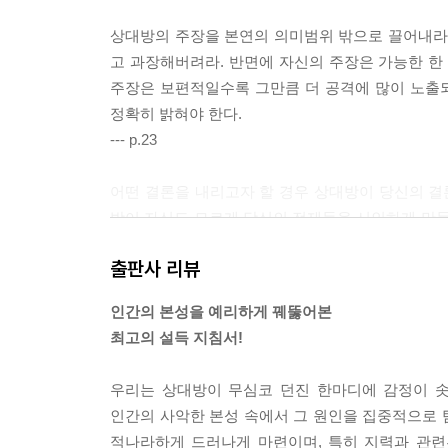
상대방의 주장을 본연의 의미범위 밖으로 끌어내라.
고 과장해버려라. 반면에 자신의 주장은 가능한 한
주장은 보편적일수록 그만큼 더 공격에 많이 노출
정확히 밝혀야 한다.
--- p.23
어떤 결론을 내리고자 할 경우 상대방이 당신의 
방이 자신도 모르게 당신의 전제들을 시인하게 만들
세운 전제들을 시인할 것 같지 않으면, 그 전제들에
출판사 리뷰
가 되는 전 삼단논법(Prosyllogism)을 만들어
만들어라.
인간의 본성을 예리하게 꿰뚫어본
--- p.41
최고의 설득 지침서!
명제 자체로는 거짓이지만, 논쟁 상대방과 관련하면
우리는 상대방이 무심코 던진 한마디에 감정이 솟
라. 왜냐하면 거짓된 전제들에서도 참이 나올 수 있
인간의 사악한 본성 속에서 그 원인을 집중적으로 
와 마찬가지로 상대방이 참이라고 여기는 또 다른 
적나라하게 드러나게 마련이며, 특히 지력과 관련