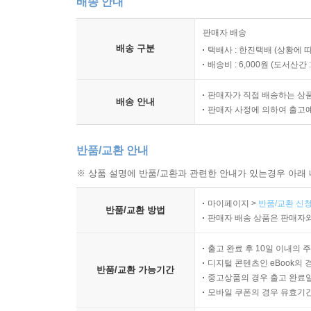
배송 안내
분별력 있는 사람과만 논쟁하라. 권위자의 절대적인
수 있을 만큼 분별력을 지닌 사람과 논쟁하라. 끝으
판매자 배송
꺼이 귀를 기울일 줄 아는 사람, 또 진실이 상대방 
배송 구분
택배사 : 한진택배 (상황에 
배송비 : 6,000원 (
도서산간 : 
--- p.152
판매자가 직접 배송하는 상
논쟁은 각 개인의 머리, 즉 생각들이 충돌하는 것으
배송 안내
판매자 사정에 의하여 출고
운 견해를 만들어내기도 한다. 그러려면 두 논쟁 당
으면, 그는 논쟁을 다 이해하지 못해 대화의 수준을 
반품/교환 안내
정직한 방법과 속임수를 쓰게 하거나, 또는 야만적인
※ 상품 설명에 반품/교환과 관련한 안내가 있는경우 아래 
--- p.153
마이페이지 >
반품/교환 신청
이렇듯 한 명제의 객관적인 진실, 그리고 논쟁자와 
반품/교환 방법
판매자 배송 상품은 판매자와
한다). 이러한 현상은 왜 일어날까? 그것은 ‘인간
본적으로 정직하다면, 우리는 어떤 토론에서건 오로
출고 완료 후 10일 이내의 
디지털 콘텐츠인 eBook의 
내세운 주장이나 상대방의 주장, 즉 그 어느 쪽의 
반품/교환 가능기간
중고상품의 경우 출고 완료일
문제는 아무래도 상관없거나, 적어도 매우 부차적인
모바일 쿠폰의 경우 유효기간(
--- p.161