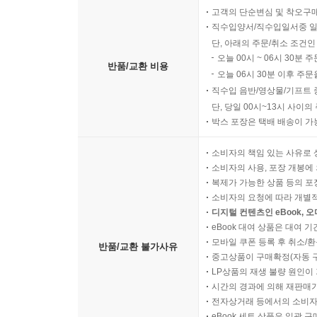
고객의 단순변심 및 착오구
토론술 자체는 본래 모든 종류의 공격, 특히 부정적
직수입양서/직수입일서중 일
단, 아래의 주문/취소 조건인
방의 공격에 무너지지 않으면서 상대방의 주장을 직접
오늘 00시 ~ 06시 30분 
진리로 관철하는 기술을 명확히 구분해야 할 필요가 
반품/교환 비용
오늘 06시 30분 이후 주문
작업이기 때문에 특별한 기술이 필요하지 않다. 그
직수입 음반/영상물/기프트 
--- p.171
단, 당일 00시~13시 사이
박스 포장은 택배 배송이 가
상대방이 구사하는 부정직한 요령들에 맞서려면 우
소비자의 책임 있는 사유로 
기로 상대방을 물리치려면, 우리에게도 당연히 그
소비자의 사용, 포장 개봉에 
나 우연한 것으로 볼 수밖에 없다. 따라서 우리는
복제가 가능한 상품 등의 포장을 
논쟁할 때는 대부분 객관적인 진실이 어디에 있는지 
소비자의 요청에 따라 개별
디지털 컨텐츠인 eBook, 
--- p.172
eBook 대여 상품은 대여 기
모바일 쿠폰 등록 후 취소/환
반품/교환 불가사유
중고상품이 구매확정(자동 
LP상품의 재생 불량 원인이 기
시간의 경과에 의해 재판매가
전자상거래 등에서의 소비자
eBook 세트 상품은 일괄 