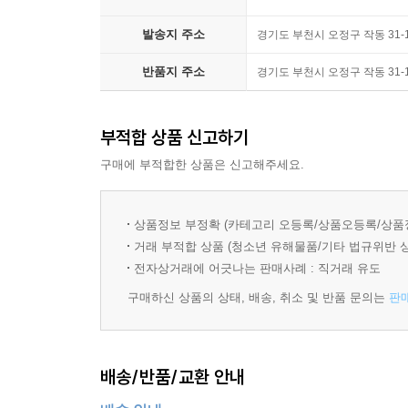
어떤 논거가 언급되었을 때 상대방이 느닷없이 화를
발송지 주소
경기도 부천시 오정구 작동 31
서 좋은 것은 아니다. 상대방이 이렇게 불같이 화를
상대의 화를 불러일으킨 논거로 상대를 더 몰아세운
반품지 주소
경기도 부천시 오정구 작동 31
--- p.99
부적합 상품 신고하기
이때 청중들은 대부분 순수하게 자력으로 확신했기
통해서도 대부분 부조리하게 보이기 때문이다. 이성은
구매에 부적합한 상품은 신고해주세요.
요령을 “나무를 뿌리째 뽑는다”라고 표현할 수 있을 
--- p.136
상품정보 부정확 (카테고리 오등록/상품오등록/상품
거래 부적합 상품 (청소년 유해물품/기타 법규위반 
홉스는 『시민론』의 제1장에서 이렇게 밝힌다. “큰
전자상거래에 어긋나는 판매사례 : 직거래 유도
한다는 데서 비롯한다.” 인간에게 있어서 허영심을 
구매하신 상품의 상태, 배송, 취소 및 반품 문의는
판
다(바로 여기서 “명예가 생명보다 중요하다”라는 것
들을 비교하는 데서 이루어진다. 대개는 정신력, 즉
--- p.150
배송/반품/교환 안내
“아무나와 논쟁하지 마라. 자신이 알고 있는 것이 