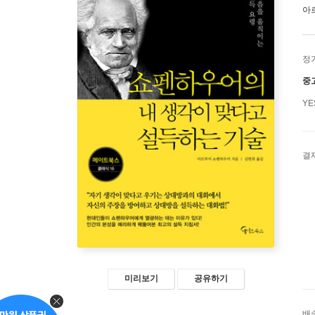
아
정
중
Y
결
미리보기
공유하기
배