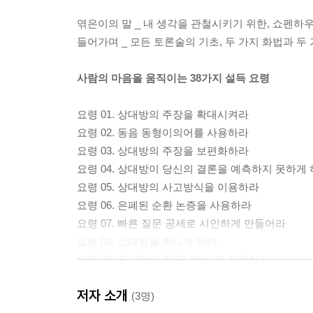
엮은이의 말 _ 내 생각을 관철시키기 위한, 쇼펜하
들어가며 _ 모든 토론술의 기초, 두 가지 화법과 두
사람의 마음을 움직이는 38가지 설득 요령
요령 01. 상대방의 주장을 확대시켜라
요령 02. 동음 동형이의어를 사용하라
요령 03. 상대방의 주장을 보편화하라
요령 04. 상대방이 당신의 결론을 예측하지 못하게
요령 05. 상대방의 사고방식을 이용하라
요령 06. 은폐된 순환 논증을 사용하라
요령 07. 빠른 질문 공세로 시인하게 만들어라
요령 08. 상대방을 화나게 하라
요령 09. 두서없이 중구난방으로 질문하라
요령 10. 정반대의 내용으로 상대방을 혼란스럽게 
저자 소개
요령 11. 개별적 사안에 대한 시인을 일반화하라
(3명)