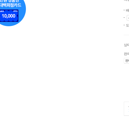
배
도
상
판
판