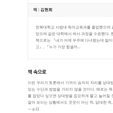
요령 30. 권위를 이용하라
역 :
김현희
요령 31. 당신이 무슨 말을 하는지 이해가 안 된다고
요령 32. 상대방의 주장을 증오의 범주로 몰아넣어
요령 33. 이론상으로는 옳지만 실제로는 거짓이다
전북대학교 사범대 독어교육과를 졸업했으며 같
요령 34. 상대가 내 반박을 회피하면 무조건 몰아
았으며 같은 대학에서 박사 과정을 수료했다. 
요령 35. 지성이 아닌 동기로 상대방의 의지에 호
책으로는 『내가 어제 우주에 다녀왔는데 말이야』
요령 36. 의미 없는 말들을 퍼부어 얼이 빠지게 만
고』, 『누가 가장 힘셀까...
요령 37. 상대가 스스로 제시한 불리한 증거를 공
요령 38. 상대방이 너무 뛰어나면 인신공격을 하라
자료 1 _ 논쟁적 토론술이란 무엇인가?
책 속으로
자료 2 _ 정당성의 확보를 위한 방법으로서의 토론
미주
이런 우리가 토론에서 기꺼이 승자의 자리를 상대방에
있는 수단과 방법을 가리지 않을 것이다. 때로는 목
를 잡았다 싶으면 상대방을 집요하게 물고 늘어질 
짙어 보이는 상황에서도 꿋꿋이 아닌 척, 담대한 척
--- p.11