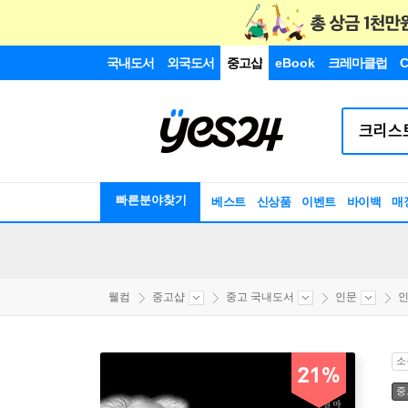
국내도서
외국도서
중고샵
eBook
크레마클럽
C
빠른분야찾기
베스트
신상품
이벤트
바이백
매
웰컴
중고샵
중고 국내도서
인문
인
소
21%
중