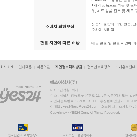
1개의 상품으로 취급 및 판매
우, 세트 상품 전부 및 세트
상품의 불량에 의한 반품, 교
소비자 피해보상
준하여 처리됨
환불 지연에 따른 배상
대금 환불 및 환불 지연에 
회사소개
인재채용
이용약관
개인정보처리방침
청소년보호정책
도서홍보안내
대표 : 김석환, 최세라
주소 : 서울시 영등포구 은행로 11, 5층~6층(여의도동,일신
사업자등록번호 : 229-81-37000 통신판매업신고 : 제 200
이메일 : yes24help@yes24.com 호스팅 서비스사업자 :
Copyright ⓒ YES24 Corp. All Rights Reserved.