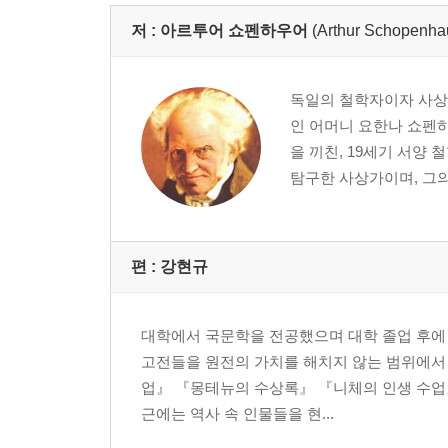
요령 12. 주장에 유리한 비유를 재빨리 선택하라
요령 13. 상반되는 두 가지 명제를 동시에 제시해 
저 :
아르투어 쇼펜하우어
(Arthur Schopenha
요령 14. 뻔뻔하게 굴어라
요령 15. 참은 참인데 확실하지 않은 참을 제시하라
독일의 철학자이자 사상
요령 16. 상대방과 관련된 모든 것을 이용하라
인 어머니 요한나 쇼펜
요령 17. 미묘한 차이를 이용하라
을 끼친, 19세기 서양
요령 18. 진행을 방해하고 논쟁의 방향을 바꿔라
탐구한 사상가이며, 그의 
요령 19. 논쟁의 사안을 일반화해 상대방을 공격하
요령 20. 상대방이 시인한 것을 근거로 서둘러 결
요령 21. 상대방의 궤변에는 궤변으로 맞서라
요령 22. 억지를 부리면서 상대의 요구를 거절하라
편 :
강현규
요령 23. 상대방을 자극해 무리한 주장을 하게 하라
요령 24. 거짓 추론과 왜곡을 통해 억지 결론을 끌
대학에서 국문학을 전공했으며 대학 졸업 후에 
요령 25. 반증 사례를 찾아라
고전들을 원전의 가치를 해치지 않는 범위에서
요령 26 상대방의 논거로 역공하라
업』 『몽테뉴의 수상록』 『니체의 인생 수업
요령 27. 상대가 불같이 화를 내는 곳에 약점이 있다
근에는 역사 속 인물들을 현...
요령 28. 상대방이 아닌 청중을 겨냥하라
요령 29. 질 것 같으면 다른 화제를 꺼내라