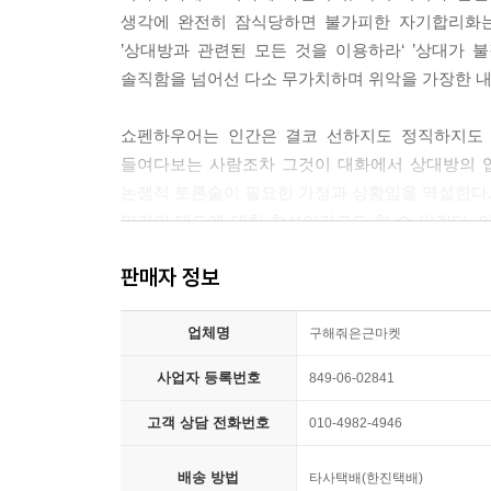
사람은 다름 아닌 그, 즉 상대방이기 때문이다. 따
생각에 완전히 잠식당하면 불가피한 자기합리화는
--- p.44
’상대방과 관련된 모든 것을 이용하라‘ ’상대가 
솔직함을 넘어선 다소 무가치하며 위악을 가장한 내
실제로 시인을 받아내려는 내용이 무엇인지 상대방
방이 실제로 시인한다면 그걸 근거로 재빨리 반박해야
쇼펜하우어는 인간은 결코 선하지도 정직하지도 
증 과정 중에서 우리가 범할 수 있는 오류나 허점을
들여다보는 사람조차 그것이 대화에서 상대방의 입
--- p.50
논쟁적 토론술이 필요한 가정과 상황임을 역설한다.
인간의 태도에 대한 학설이라고도 할 수 있겠다. 
우리가 의도하는 결론에 유리한 대답이 나오지 않았
알려줄 것이다. 나아가 각자가 지닌 거칠고 헐거운
이다. 그런데도 마치 상대방의 대답으로 결정적인
판매자 정보
것이다.
가할 수 있다. 특히 상대방이 소심하거나 학식이 떨
어갈 수 있다.
업체명
구해줘은근마켓
--- p.69
사업자 등록번호
849-06-02841
상대방이 전에 말하거나 시인한 것, 혹은 그가 칭송
고객 상담 전화번호
010-4982-4946
로만 신봉하는 자들의 행동, 아울러 상대방 자신이
--- p.74
배송 방법
타사택배(한진택배)