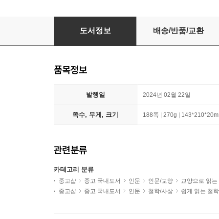
쇼펜하우어의 내 생각이 맞다고 설득하는 기술
도서정보
배송/반품/교환
품목정보
발행일
2024년 02월 22일
쪽수, 무게, 크기
188쪽 | 270g | 143*210*20
관련분류
카테고리 분류
중고샵
중고 국내도서
인문
인문/교양
교양으로 읽는
중고샵
중고 국내도서
인문
철학/사상
쉽게 읽는 철