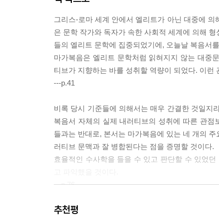
그리스-로마 세계 안에서 엘리트가 아닌 대중에 의해
은 문학 작가와 독자가 속한 사회적 세계에 의해 형
들의 엘리트 문학에 집중되었기에, 오늘날 복음서를 
마가복음은 엘리트 문학처럼 읽혀지지 않는 대중문
티브가 지향하는 바를 성취할 역량이 되었다. 이런 
---p.41
비록 당시 기준들에 의해서는 매우 간결한 것일지라
복음서 자체의 실제 내러티브의 성취에 따른 관점
들과는 반대로, 본서는 마가복음에 있는 네 개의 주
러티브 문맥과 잘 병합된다는 점을 증명할 것이다.
효율적인 수사학을 들을 수 있고 판단할 수 있었던
고 파악했을 것이다.
---p.76
추천평
명백히 내레이터는, 예수님이 종교 지도자들과의 논쟁