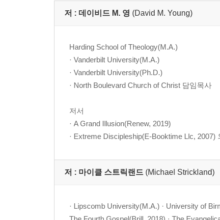
저 :
데이비드 M. 영
(David M. Young)
부록: 그리스-로마 수사학의 간결한 역사 428
선별된 수사학 용어 사전 451
Harding School of Theology(M.A.)
참고 문헌 462
· Vanderbilt University(M.A.)
색인 497
· Vanderbilt University(Ph.D.)
· North Boulevard Church of Christ 담임목사
저서
· A Grand Illusion(Renew, 2019)
· Extreme Discipleship(E-Booktime Llc, 200
저 :
마이클 스트릭랜드
(Michael Strickland)
· Lipscomb University(M.A.) · University of 
The Fourth Gospel(Brill, 2018) · The Evangelica