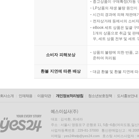
중고상품이 구매확정(자동 
LP상품의 재생 불량 원인이 기
시간의 경과에 의해 재판매가
전자상거래 등에서의 소비자
eBook 세트 상품은 일괄 
1개의 상품으로 취급 및 판매
우, 세트 상품 전부 및 세트
상품의 불량에 의한 반품, 교
소비자 피해보상
준하여 처리됨
환불 지연에 따른 배상
대금 환불 및 환불 지연에 
회사소개
인재채용
이용약관
개인정보처리방침
청소년보호정책
도서홍보안내
대표 : 김석환, 최세라
주소 : 서울시 영등포구 은행로 11, 5층~6층(여의도동,일신
사업자등록번호 : 229-81-37000 통신판매업신고 : 제 200
이메일 : yes24help@yes24.com 호스팅 서비스사업자 :