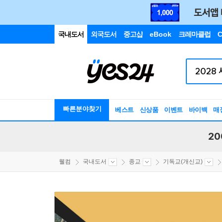
국내도서
외국도서
중고샵
eBook
크레마클럽
C
빠른분야찾기
베스트
신상품
이벤트
바이백
매
20
웰컴
국내도서
종교
기독교(개신교)