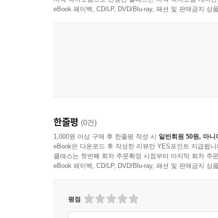
eBook 페이백, CD/LP, DVD/Blu-ray, 패션 및 판매금
그러나 마가복음에서 신성모독적 행동들은 이미 성
은 것이 아니라, 포도원을 찬탈하는 소작농들, 즉 
분명히 드러난다. 즉, 저주받은 무화과나무, 소작농
독자로 간주 되었음을 보여 준다.
---p.393
예수님을 “집주인”이라 부르는 것은 예수님의 분열
분이 미치셨다고 생각하며, 그를 붙잡으러 나왔는데,
포함하도록 그분의 가족을 재정의하신다. 이 강화
한줄평
(0건)
강화 안에서 “깨어 있는 것”은 첫 번째 강화 안의 가
1,000원 이상 구매 후 한줄평 작성 시
일반회원 50원, 마니
---p.411
eBook은 다운로드 후 작성한 리뷰만 YES포인트 지급됩니
클래스는 첫번째 회차 주문확정 시점부터 마지막 회차 주문
특히, 첫 번째와 세 번째 강화, 그리고 마지막 강
eBook 페이백, CD/LP, DVD/Blu-ray, 패션 및 판매금
학은 권력을 의미한다. 즉, 예수님은 떡과 물고기
시다. 예수님은 적들을 논리적으로 제압하실 때 
평점
적이 전혀 없다는 점은 주목할 만하다. 오히려 그
증명하신다.