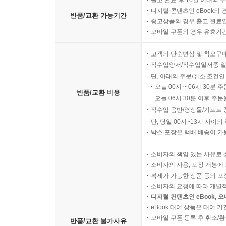
출고 완료 후 10일 이내의 
디지털 콘텐츠인 eBook의 
반품/교환 가능기간
중고상품의 경우 출고 완료일
모바일 쿠폰의 경우 유효기간(
고객의 단순변심 및 착오구
직수입양서/직수입일서중 일
단, 아래의 주문/취소 조건인
오늘 00시 ~ 06시 30분 
반품/교환 비용
오늘 06시 30분 이후 주문
직수입 음반/영상물/기프트 
단, 당일 00시~13시 사이
박스 포장은 택배 배송이 가
소비자의 책임 있는 사유로 
소비자의 사용, 포장 개봉에 
복제가 가능한 상품 등의 포장을 
소비자의 요청에 따라 개별
디지털 컨텐츠인 eBook, 
eBook 대여 상품은 대여 기
모바일 쿠폰 등록 후 취소/환
반품/교환 불가사유