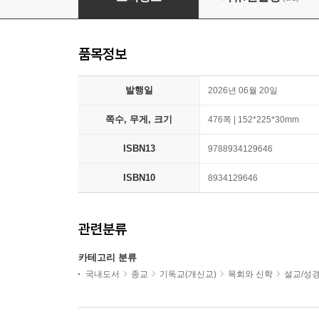
품목정보
발행일
2026년 06월 20일
쪽수, 무게, 크기
476쪽 | 152*225*30mm
ISBN13
9788934129646
ISBN10
8934129646
관련분류
카테고리 분류
국내도서
종교
기독교(개신교)
목회와 신학
설교/성