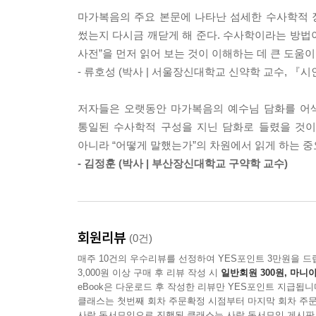
님에 의해 정죄받게 함으로써, 그 복음서의 독자들에
마가복음의 주요 본문에 나타난 섬세한 수사학적 
는 명백히 동일한 강화에 속한 수사학적 자료, 즉 12
썼는지 다시금 깨닫게 해 준다. 수사학이라는 방법이
화로부터의 분리이다. 다시 말하면, 이차적 수사학
사전”을 먼저 읽어 보는 것이 이해하는 데 큰 도움이
---p.114
- 류호성 (박사 | 서울장신대학교 신약학 교수, 『시
진정한 요점은 좋은 땅에 씨앗이 뿌려질 때, 좋은 땅
저자들은 오랫동안 마가복음의 예수님 담화를 어색
은 따라서 의도적으로 축소된다(씨 뿌리는 사람은 잠
통일된 수사학적 구성을 지닌 담화로 들렸을 것이
받을 때 발휘하는 능력을 강조하기 위한 것이다.
아니라 “어떻게 말했는가”의 차원에서 읽게 하는 
좋은 땅이 마가복음에서 치유받은 자들을 상징한다고
- 김정훈 (박사 | 부산장신대학교 구약학 교수)
받은 자들은 예수님의 추가 작업 없이도 지속적으로
---p.260
그러나 아이러니하게도 바리새인들, 군중, 심지어 제
회원리뷰
(0건)
라 제자들이 더렵혀졌다는 것을 알고 있다. 그들의 손
매주 10건의 우수리뷰를 선정하여 YES포인트 3만원을 드
으로 ‘내부인’에 포함될지라도, 예수님은 그 나라의
3,000원 이상 구매 후 리뷰 작성 시
일반회원 300원, 마니아
제자들의 마음의 강퍅함은 그들을 십자가의 고난 기
eBook은 다운로드 후 작성한 리뷰만 YES포인트 지급됩니
---p.304
클래스는 첫번째 회차 주문확정 시점부터 마지막 회차 주문
사락 독서모임으로 진행된 클래스는 사락 독서모임 게시판