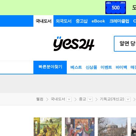
국내도서
외국도서
중고샵
eBook
크레마클럽
C
빠른분야찾기
베스트
신상품
이벤트
바이백
매
웰컴
국내도서
종교
기독교(개신교)