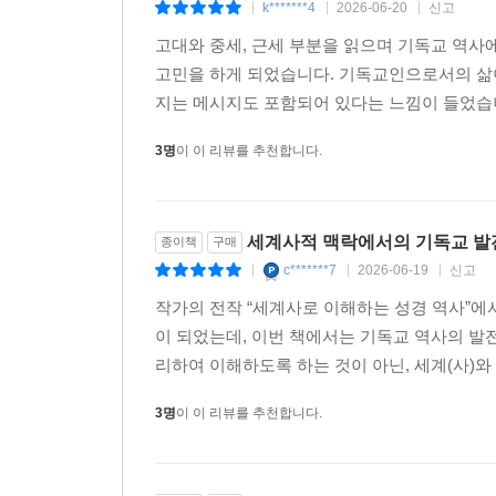
k*******4
2026-06-20
신고
|
|
|
『자연신학』(Natural Theology)은 신정통
고대와 중세, 근세 부분을 읽으며 기독교 역사
하나의 책으로 엮어 출판된 책이다. 에밀 브루너는 A.D
고민을 하게 되었습니다. 기독교인으로서의 삶이
인정하는 자신의 주장과 함께 칼 바르트를 비판하였다.
지는 메시지도 포함되어 있다는 느낌이 들었습
대한 답변』(Nein! : Antwort an Emil Br
논쟁은 A.D. 20세기 가장 뜨거운 신학 논쟁으로 평
3명
이 이 리뷰를 추천합니다.
---p.504
고백 교회(Confessing Church)는 교회를
세계사적 맥락에서의 기독교 발
종이책
구매
A.D. 1934년 고백 교회는 바르멘 선언(The Bar
c*******7
2026-06-19
신고
|
|
|
함으로 히틀러에 대한 불복종을 분명하게 밝혔다.
작가의 전작 “세계사로 이해하는 성경 역사”에
디트리히 본회퍼(Dietrich Bonhoeffer)는
이 되었는데, 이번 책에서는 기독교 역사의 발
적으로는 예수 그리스도의 삶(산상수훈)을 따르는 
리하여 이해하도록 하는 것이 아닌, 세계(사)와
---pp.512-513
3명
이 이 리뷰를 추천합니다.