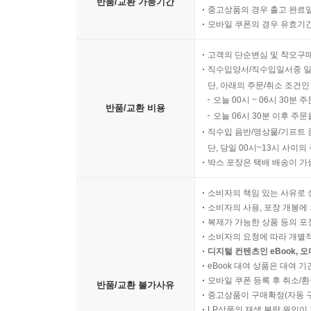
반품/교환 가능기간
중고상품의 경우 출고 완료일
모바일 쿠폰의 경우 유효기간(
고객의 단순변심 및 착오구
직수입양서/직수입일서중 일
단, 아래의 주문/취소 조건인
오늘 00시 ~ 06시 30분 
반품/교환 비용
오늘 06시 30분 이후 주문
직수입 음반/영상물/기프트 
단, 당일 00시~13시 사이
박스 포장은 택배 배송이 가
소비자의 책임 있는 사유로 
소비자의 사용, 포장 개봉에 
복제가 가능한 상품 등의 포장을 
소비자의 요청에 따라 개별
디지털 컨텐츠인 eBook, 
eBook 대여 상품은 대여 기
모바일 쿠폰 등록 후 취소/환
반품/교환 불가사유
중고상품이 구매확정(자동 
LP상품의 재생 불량 원인이 기