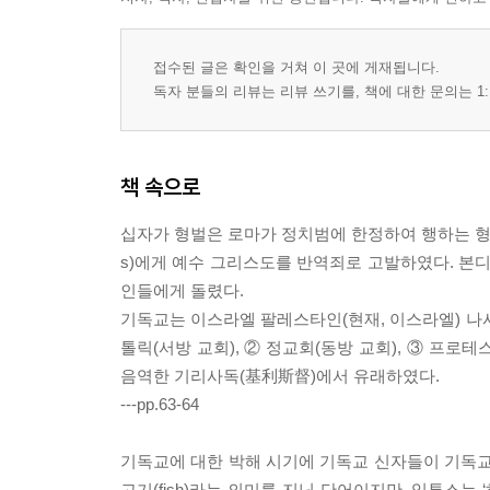
1. 종교개혁의 배경 264
2. 독일의 종교개혁: 루터, 종교개혁의 시작 269
접수된 글은 확인을 거쳐 이 곳에 게재됩니다.
3. 스위스의 종교개혁: 개혁교회의 탄생 278
독자 분들의 리뷰는 리뷰 쓰기를, 책에 대한 문의는 1:
4. 영국의 종교개혁: 영국 국교회(성공회)의 성립 28
5. 로마가톨릭 내부의 종교개혁 293
6. 종교 전쟁 시대 298
책 속으로
7. 개신교 정통주의 신학 306
십자가 형벌은 로마가 정치범에 한정하여 행하는 형벌이
제4부 세계사와 함께 읽는 기독교 역사(근대 편) 31
s)에게 예수 그리스도를 반역죄로 고발하였다. 본디오 
제1장 서양 근대사에 대한 이해 316
인들에게 돌렸다.
1. 시민 혁명(1): 영국 혁명 317
기독교는 이스라엘 팔레스타인(현재, 이스라엘) 나사렛 
2. 시민 혁명(2): 미국 독립 혁명 325
톨릭(서방 교회), ② 정교회(동방 교회), ③ 프로
3. 시민 혁명(3): 프랑스 혁명 331
음역한 기리사독(基利斯督)에서 유래하였다.
4. 자유주의의 발전 342
---pp.63-64
5. 민족주의의 발전 352
6. 산업 혁명 360
기독교에 대한 박해 시기에 기독교 신자들이 기독교도
고기(fish)라는 의미를 지닌 단어이지만, 익투스