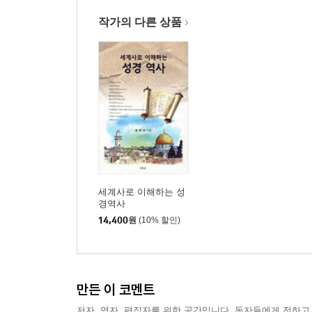
제2장 서양 중세사에 나타난 기독교 역사 176
1. 교회와 국가의 결합 177
작가의 다른 상품
2. 기독교의 분열: 로마가톨릭과 정교회 184
3. 교황권(교회)과 황제권(국가)의 대립 192
4. 기독교 세계와 이슬람 세계의 충돌 198
5. 교회의 부패와 교황의 권위 실추 204
6. 교회 개혁 운동의 전개 210
제3부 세계사와 함께 읽는 기독교 역사(근세 편) 21
제1장 서양 근세사에 대한 이해 219
1. 르네상스 220
세계사로 이해하는 성
2. 신항로의 개척 228
경역사
3. 아메리카 문명과 신항로 개척 236
14,400
원
(10% 할인)
4. 절대 왕정 244
5. 서유럽의 절대 군주 249
6. 동유럽의 절대 군주 256
만든 이 코멘트
제2장 서양 근세사에 나타난 기독교 역사 263
저자, 역자, 편집자를 위한 공간입니다. 독자들에게 전하고