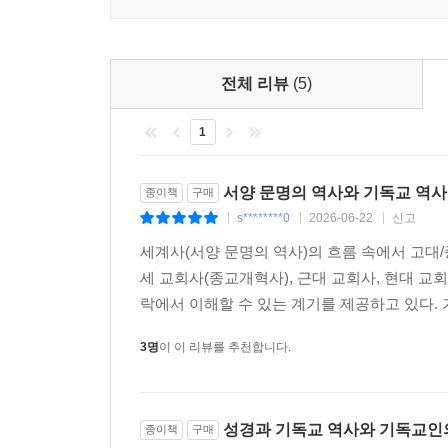
습이 익살스럽게 표현되어 있다.
---p.278
전체 리뷰
(5)
A.D. 1620년 12월 21일 청교도들은 현재 매
교회를 세웠다. 첫 지사로 선출된 윌리엄 브래드퍼드는
1
미국의 청교도들이 유래하였다.
필그림 파더스(Pilgrim Fathers)는 A.D. 1
서양 문명의 역사와 기독교 역사
종이책
구매
부르는 말이다. 그들은 신앙의 자유를 찾아 새로운 대
s********0
2026-06-22
신고
는 기념식에서 필그림 파더스라는 단어가 최초로 사
|
|
|
---pp.366-367
세계사(서양 문명의 역사)의 흐름 속에서 고대/
세 교회사(종교개혁사), 근대 교회사, 현대 
이신론(Deism)은 신은 세상을 창조한 이후 자연
락에서 이해할 수 있는 계기를 제공하고 있다.
론이다. 이를 가장 잘 표현한 말이 ‘시계를 만든 
3명
이 이 리뷰를 추천합니다.
이신론은 미국 독립 혁명과 건국 이념에 영향을 미
다.”라는 미국 독립 선언문에서 이야기되는 신은 
기한다.
---p.376
성경과 기독교 역사와 기독교인의
종이책
구매