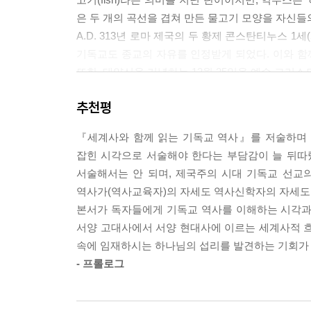
제2장 서양 근대사에 나타난 기독교 역사 365
은 두 개의 곡선을 겹쳐 만든 물고기 모양을 자신들
1. 회중 교회와 침례교의 탄생 366
A.D. 313년 로마 제국의 두 황제 콘스탄티누스 
2. 이신론의 등장 375
기독교도 종교의 자유를 인정받게 되었다. 이와 
3. 경건주의 운동과 감리교의 태동 382
또한, 태양신을 기념하는 12월 25일을 예수 그리
4. 미국의 신앙 회복 운동: 대각성 운동 393
---p.89
5. 자유주의 신학의 확산 401
추천평
6. 근본주의 신학의 등장 408
A.D. 508년 12월 25일 클로비스(Clovis)는 
『세계사와 함께 읽는 기독교 역사』를 저술하며
프랑크족과 로마인의 융합을 용이하게 만들었다. 이
잡힌 시각으로 서술해야 한다는 부담감이 늘 뒤따
제5부 세계사와 함께 읽는 기독교 역사(현대 편) 41
A.D. 756년 피핀 3세(Pepin Ⅲ)는 롬바르드
서술해서는 안 되며, 제국주의 시대 기독교 선교
제1장 서양 현대사에 대한 이해 417
테판 2세가 그의 왕위를 지지하여 준 것에 대한 답례
역사가(역사교육자)의 자세도 역사신학자의 자세도
1. 제국주의 418
발라(Lorenzo Valla)는 문헌학적 분석과 언
본서가 독자들에게 기독교 역사를 이해하는 시각과
2. 제국주의 열강의 대립 427
A.D. 800년 12월 25일 교황 레오 3세는 로마의 
서양 고대사에서 서양 현대사에 이르는 세계사적 흐
3. 제1차 세계 대전 435
황제의 관을 씌우고 기름을 부었다. 레오 3세는 샤
속에 임재하시는 하나님의 섭리를 발견하는 기회가 
4. 제1차 세계 대전 이후의 세계 445
해 비잔티움(동로마) 제국 황제의 지배에서 벗어날 
- 프롤로그
5. 제2차 세계 대전 453
---pp.177-178
6. 냉전 체제의 성립 468
7. 냉전 체제의 완화와 붕괴 474
특정 분야나 세대(시대)를 대표하는 인물이나 사물을