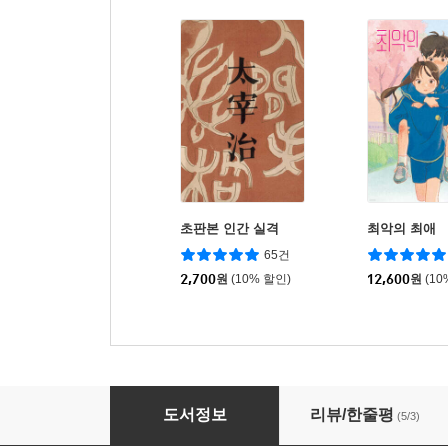
초판본 인간 실격
최악의 최애
65건
2,700
원
(10% 할인)
12,600
원
(10
세계사와 함께 읽는 기독교 역사
도서정보
리뷰/한줄평
(5/3)