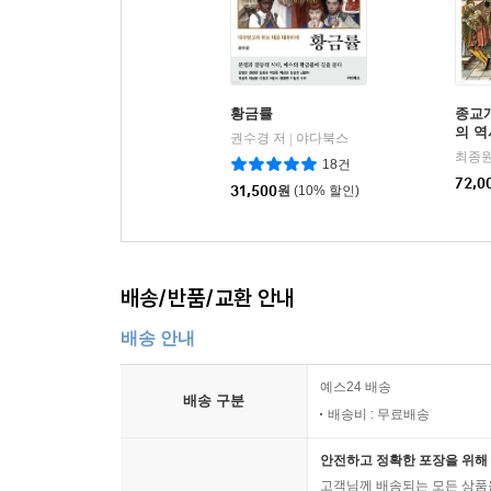
황금률
종교
의 역
권수경 저
야다북스
|
최종원
18건
72,0
31,500
원
(10% 할인)
배송/반품/교환 안내
배송 안내
예스24 배송
배송 구분
배송비 : 무료배송
안전하고 정확한 포장을 위해 
고객님께 배송되는 모든 상품을