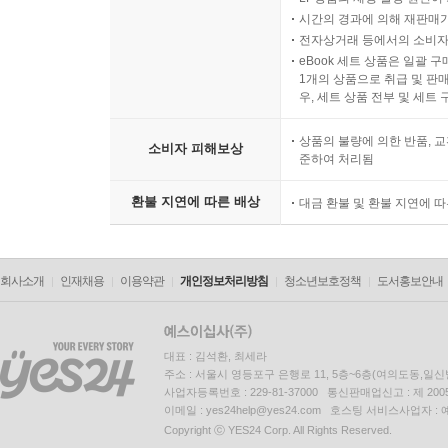
시간의 경과에 의해 재판매가
전자상거래 등에서의 소비자
eBook 세트 상품은 일괄 
1개의 상품으로 취급 및 판매
우, 세트 상품 전부 및 세트
상품의 불량에 의한 반품, 교
소비자 피해보상
준하여 처리됨
환불 지연에 따른 배상
대금 환불 및 환불 지연에 
회사소개
인재채용
이용약관
개인정보처리방침
청소년보호정책
도서홍보안내
대표 : 김석환, 최세라
주소 : 서울시 영등포구 은행로 11, 5층~6층(여의도동,일신
사업자등록번호 : 229-81-37000 통신판매업신고 : 제 200
이메일 : yes24help@yes24.com 호스팅 서비스사업자 :
Copyright ⓒ YES24 Corp. All Rights Reserved.