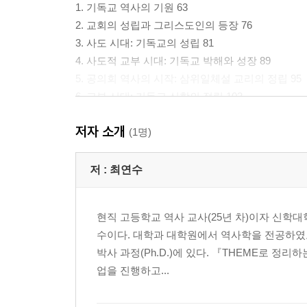
1. 기독교 역사의 기원 63
2. 교회의 성립과 그리스도인의 등장 76
3. 사도 시대: 기독교의 성립 81
4. 사도적 교부 시대: 기독교 박해와 성장 89
5. 공의회 역사의 시작: 삼위일체설 교리의 정립 95
6. 교부 시대: 기독교 신학의 정립 103
7. 정경의 등장(성경의 정경화 과정) 111
저자 소개
8. 교회 조직과 교황 제도의 성립 119
(1명)
제2부 세계사와 함께 읽는 기독교 역사(중세 편) 12
저 :
최연수
제1장 서양 중세사에 대한 이해 127
1. 중세 유럽 사회의 형성 128
현직 고등학교 역사 교사(25년 차)이자 신학
2. 서유럽 문화권: 프랑크 왕국 132
수이다. 대학과 대학원에서 역사학을 전공하였고,
3. 동유럽 문화권: 비잔티움제국 141
박사 과정(Ph.D.)에 있다. 『THEME로 정
4. 이슬람 문화권: 이슬람제국의 성립과 발전 147
업을 진행하고...
5. 중세 유럽 사회의 변화 164