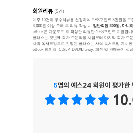
8. 현대 사회의 분쟁 484
고 실행하도록 도움을 주기 위해 화면에 표시된 그
회원리뷰
(5건)
리스어 이콘(εικόν, εἰκών)에서 유래하였다. 
제2장 서양 현대사에 나타난 기독교 역사 499
매주 10건의 우수리뷰를 선정하여 YES포인트 3만원을 드
한다. 이콘을 포함한 성상은 중세 기독교 세계가 동
3,000원 이상 구매 후 리뷰 작성 시
일반회원 300원, 마니아
1. 제국주의 시대와 기독교 선교 500
---p.184
eBook은 다운로드 후 작성한 리뷰만 YES포인트 지급됩니
2. 신정통주의 신학 504
클래스는 첫번째 회차 주문확정 시점부터 마지막 회차 주문
3. 고백 교회 운동과 바르멘 선언 512
사락 독서모임으로 진행된 클래스는 사락 독서모임 게시판
하일스호프 미술관 정원에는 “여기서 마르틴 루터가 황
eBook 페이백, CD/LP, DVD/Blu-ray, 패션 및 판매금
4. 교회 연합 운동: 에큐메니컬 운동 519
세, 대주교가 앉았던 자리를 표시하고 있다. A.D. 
5. 해방신학의 등장 526
A.D. 1521년 카를 5세는 보름스 제국 의회를 
6. 팔레스타인 분쟁 532
국, 카를 5세는 루터에 대한 법적 보호를 박탈하였다
​ 루터는 카를 5세와 대립하고 있던 작센의 선제
참고 문헌 544
고 교회에 대한 개혁을 진행하였다. 인쇄술의 발달
5
명의 예스24 회원이 평가한
---pp.269-270
10.
스트라스부르는 알자스-로렌 지역에 있는 도시이다. A
망명자들을 위한 교회를 세워 목회 활동을 하였다. 
칼뱅은 A.D. 1538년에서 A.D. 1541년까지 
부끌리에교회 옆에는 칼뱅이 거주하던 집이 있는데,