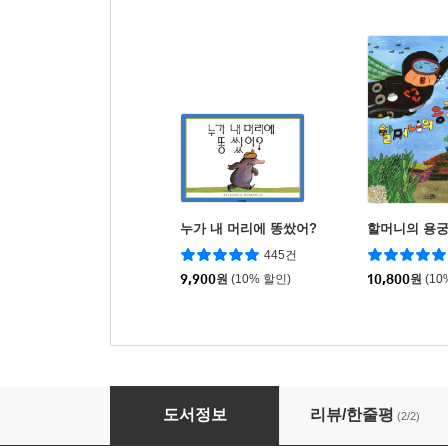
누가 내 머리에 똥쌌어?
할머니의 용궁
445건
9,900
원
(10% 할인)
10,800
원
(10
한글, 불편한 진실
도서정보
리뷰/한줄평
(2/2)