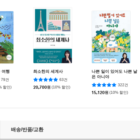
 여행
최소한의 세계사
나쁜 일이 있어도 나쁜 날
은 아니야
79건
63건
322건
% 할인)
20,700
원
(10% 할인)
15,120
원
(10% 할인)
배송/반품/교환