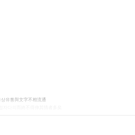
자불상유통與文字不相流通
신기정자다의而終不得伸其情者多矣
用耳