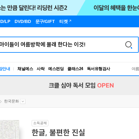
D/LP
DVD/BD
문구
/GIFT
티켓
장안내
채널예스
사락
예스펀딩
클래스24
독서유형검사
여
RBTI Lab
독서유형검사
크클 심야 독서 모임
OPEN
한국문화
소득공제
한글, 불편한 진실