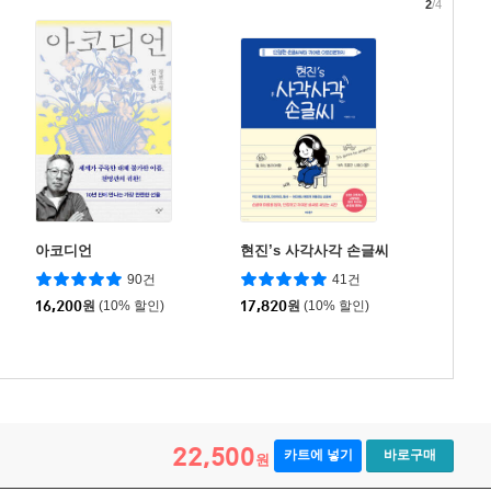
2
/4
아코디언
현진’s 사각사각 손글씨
90건
41건
16,200
원
(10% 할인)
17,820
원
(10% 할인)
22,500
카트에 넣기
바로구매
원