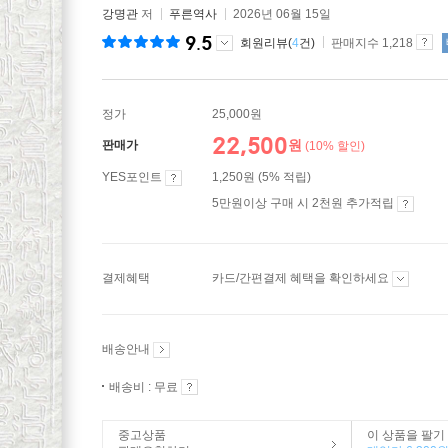
강명관
저
푸른역사
2026년 06월 15일
9.5
회원리뷰(
4
건)
판매지수 1,218
정가
25,000원
22,500
원
판매가
(10% 할인)
YES포인트
1,250원 (5% 적립)
5만원이상 구매 시 2천원 추가적립
결제혜택
카드/간편결제 혜택을 확인하세요
배송안내
배송비 : 무료
중고상품
이 상품을 팔기