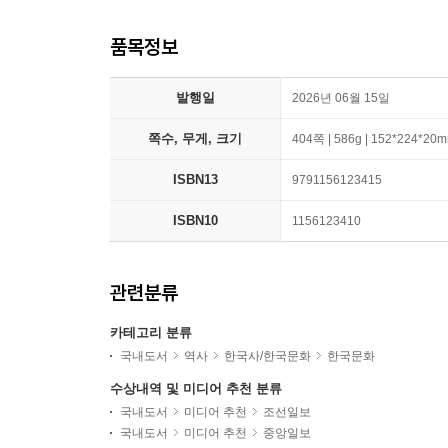
품목정보
발행일
2026년 06월 15일
쪽수, 무게, 크기
404쪽 | 586g | 152*224*20
ISBN13
9791156123415
ISBN10
1156123410
관련분류
카테고리 분류
국내도서
역사
한국사/한국문화
한국문화
수상내역 및 미디어 추천 분류
국내도서
미디어 추천
조선일보
국내도서
미디어 추천
중앙일보