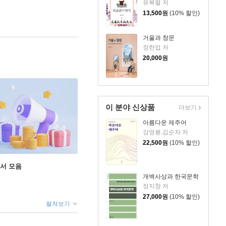
유복렬 저
13,500
원
(10% 할인)
거울과 창문
장한업 저
20,000
원
이 분야 신상품
더보기
아름다운 제주어
강영봉,김순자 저
22,500
원
(10% 할인)
도서 모음
개벽사상과 한국문학
정지창 저
27,000
원
(10% 할인)
펼쳐보기