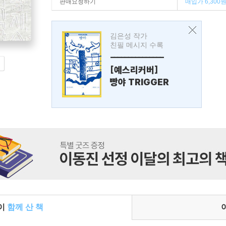
판매요청하기
매입가 6,300
김은성 작가
친필 메시지 수록
---------------
[예스리커버]
빵야 TRIGGER
들이
함께 산 책