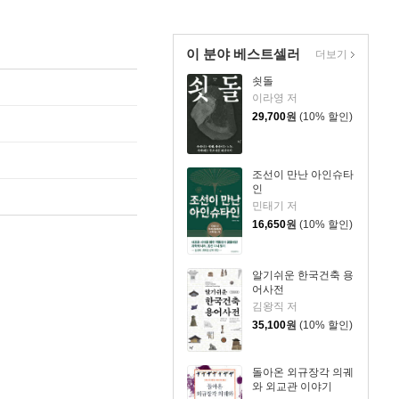
이 분야 베스트셀러
더보기
쇳돌
이라영 저
29,700
원
(10% 할인)
조선이 만난 아인슈타
인
민태기 저
16,650
원
(10% 할인)
알기쉬운 한국건축 용
어사전
김왕직 저
35,100
원
(10% 할인)
돌아온 외규장각 의궤
와 외교관 이야기