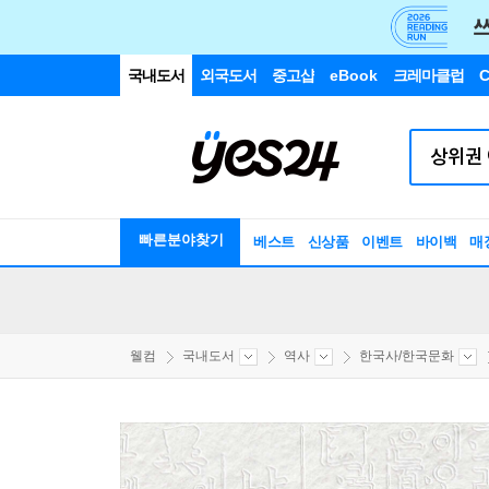
국내도서
외국도서
중고샵
eBook
크레마클럽
C
빠른분야찾기
베스트
신상품
이벤트
바이백
매
웰컴
국내도서
역사
한국사/한국문화