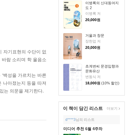
이병록의 신대동여지
도 2
이병록 저
20,000
원
거울과 창문
장한업 저
20,000
원
이 자기표현의 수단이 없
, 바람 소리며 학 울음소
초계변씨 문경입향과
문화유산
 ‘백성을 가르치는 바른
변동식 저
은 나아졌는지 등을 따져
18,000
원
(10% 할인)
있는 의문을 제기한다.
이 책이 담긴
리스트
더보기
d****3
님의 리스트
미디어 추천 6월 4주차