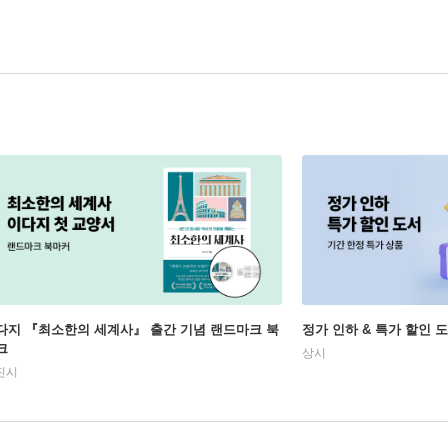
다지 『최소한의 세계사』 출간 기념 랜드마크 북
정가 인하 & 특가 할인 
크
상시
진시