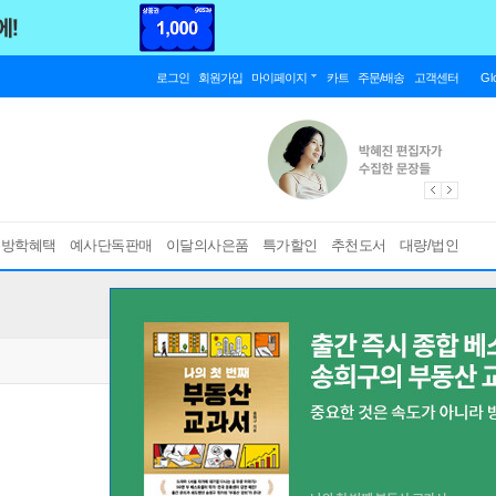
로그인
회원가입
마이페이지
카트
주문/배송
고객센터
Gl
름방학혜택
예사단독판매
이달의사은품
특가할인
추천도서
대량/법인