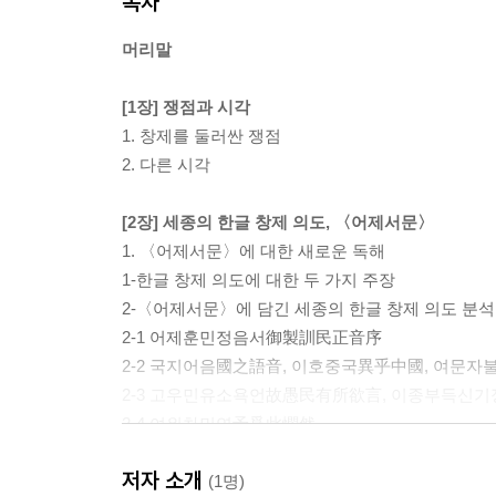
목차
머리말
[1장] 쟁점과 시각
1. 창제를 둘러싼 쟁점
2. 다른 시각
[2장] 세종의 한글 창제 의도, 〈어제서문〉
1. 〈어제서문〉에 대한 새로운 독해
1-한글 창제 의도에 대한 두 가지 주장
2-〈어제서문〉에 담긴 세종의 한글 창제 의도 분석
2‐1 어제훈민정음서御製訓民正音序
2‐2 국지어음國之語音, 이호중국異乎中國, 여문
2‐3 고우민유소욕언故愚民有所欲言, 이종부득
2‐4 여위차민연予爲此憫然
2‐5 신제이십팔자新制二十八字
저자 소개
2‐6 욕사인인이습편어일용이欲使人人易習便於日
(1명)