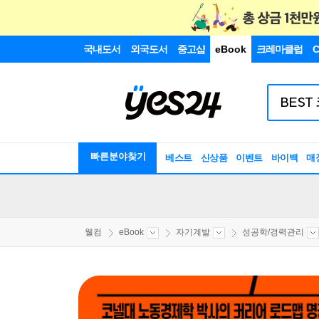
국내도서
외국도서
중고샵
eBook
크레마클럽
C
빠른분야찾기
베스트
신상품
이벤트
바이백
매
웰컴
eBook
자기계발
성공학/경력관리