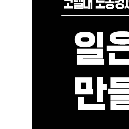
경영성과급: 향후 더 축소 vs 확대? 181
5장 워라밸은 가능한가? - 장시간근로와의 제도적 
장시간근로는 얼마나 구조적 문제인가? 192
‘주52시간’ 입법은 누구를 위한 것인가? - 노동계 vs
왜 화이트칼라는 더 오래 일하게 되었을까? 206
어떻게 근로시간을 줄일 것인가? - 장시간근로를 끊기
6장 나는 앞으로 어떻게 일하게 될까? - 자율성의
임파워먼트: 권한은 내려가고, 통제는 성과로 바뀐다 
유연근무와 신新노동: 자유는 넓어지고, 불안도 커진
7장 나는 언제까지 일할 수 있는가? - 정년, 퇴직, 
정년퇴직 256
구조조정은 어떻게 결정되는가 - 임금조정과 인원감
개별해고 - 보호는 어디까지, 판단은 어떻게? 278
명예퇴직 - 가장 쉬운 선택, 가장 큰 대가 283