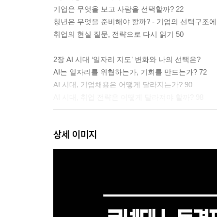
기업은 무엇을 보고 사람을 선택할까? 22
청년은 무엇을 준비해야 할까? - 기업의 선택구조에
취업의 현실 질문, 전략으로 다시 읽기 50
2장 AI 시대 ‘일자리 지도’ 변화와 나의 선택은?
AI는 일자리를 위협하는가, 기회를 만드는가? 72
AI 시대, 기업채용은 어떻게 달라지는가? 90
AI 시대, 취업 전략은 어떻게 달라져야 할까? 98
3장 직장을 옮기고 싶은데, 어떻게 해야? - 이직과
상세 이미지
이직의 구조: 나 - 기업 매칭 108
이직 시 연봉협상의 10가지 원칙 - 매칭의 가격을 결
4장 내 연봉은 무엇으로, 어떻게 정해지나?
임금은 ‘무엇을 기준으로’ 주는가? - 성과 vs 노력 13
‘얼마’를 받는가? - 시장·조직·승진이 만드는 임금수
임금체계 - 연공급, 직무급, 연봉제 162