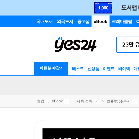
국내도서
외국도서
중고샵
eBook
크레마클럽
C
빠른분야찾기
베스트
신상품
이벤트
바이백
매
웰컴
eBook
사회 정치
법률/행정/복지