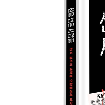
텔레그램 마약채널 : 흥신소 역할까지? 157
유튜브와 스티브 잡스 162
K-브레이킹 배드 168
마약 좀비를 보고도 또 마약을? 176
‘강남의 왕’과 클럽 그리고 유흥업소 182
약 앞에 장사 없다 젊음도 그렇다 189
부모의 가슴에 꽂은 칼, 과연 뺄 수 있을 것인가? 19
6장 | 마약의 피해자들
1차 언론보도와 대학가의 자정운동 206
2차 언론보도와 블랙리스트 신상공개 212
약쟁이지만 ‘애인 있어요’ 216
잘못된 쾌락 파괴된 젊음 223
독종 검사와 옥중서신 229
재판 그 후 : 뒤끝은 언제 끝날까 235
7장 | 더럽고, 천하고, 저급하다