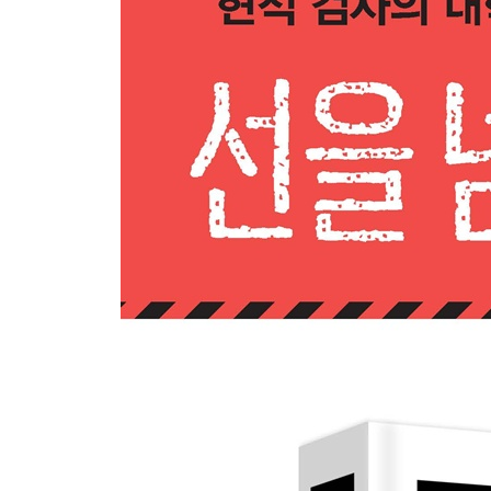
3장 | 수사의 결실
다크나이트의 선물 64
황금폰과 SNS 69
범죄 선물 세트 = 마약 + 운전 76
4장 | 재판의 시작
지연된 정의는 정의가 아니다 82
범죄는 저질렀지만 처벌은 받기 싫어요 85
그런데 그것이 실제로 일어났습니다 93
보석과 집행유예, 남겨진 자는 웁니다 97
유치장 출신 검사 105
집행유예와 3·5 법칙 109
면허 취소와 패자부활 117
질서와 까마귀 127
5장 | 마약이 휩쓸고 간 자리
페허의 콜렉션 138
진짜마약과 가짜마약 147