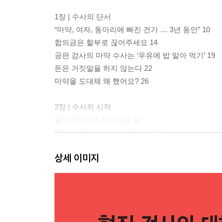
1장 | 수사의 단서
“마약, 여자, 동아리에 빠진 건가 … 3년 동안” 10
합의금은 할부로 끊어주세요 14
공판 검사의 마약 수사는 ‘우유에 밥 말아 먹기’ 19
돈은 거짓말을 하지 않는다 22
마약을 도대체 왜 했어요? 26
2장 | 수사의 시작
팔만대장경과 녹음파일 32
“마약도 돈 벌려고 시작한거야” 39
엘리트의 민낯 42
상세 이미지
“팀전이란 말이야. 우리 다 같이 입을 다물어야 해” 4
블러핑 편지, 변기속 편지 52
“통화 녹음하고 있는 거 아니지?” 55
“따님을 집에 돌아갈 수 있도록 해주세요” 57