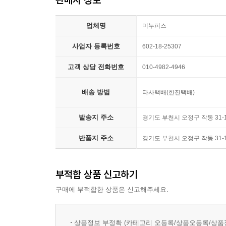
07 관계사절이 꾸며 주는 말을 찾아라
해석기법 25 생략된 목적격 관계대명사를 찾아보자
업체명
미누피스
해석기법 26 관계사 앞의 수식어나 술어부를 괄호로
사업자 등록번호
602-18-25307
해석기법 27 관계부사의 선행사로 올 수 있는 말들
해석기법 28 계속적 용법은 앞뒤 문맥으로 의미를
고객 상담 전화번호
010-4982-4946
해석기법 29 복합관계사의 두 가지 쓰임을 알아 두
배송 방법
타사택배(한진택배)
08 문맥을 통해 분사구문의 의미를 파악하라
해석기법 30 분사구문의 의미는 문맥으로 판단하자
발송지 주소
경기도 부천시 오정구 작동 31
해석기법 31 과거분사로 시작하면 수동형 분사구문
반품지 주소
경기도 부천시 오정구 작동 31
해석기법 32 분사구문의 접속사나 주어는 생략되지
해석기법 33 「with+(대)명사+v-ing/p.p.」도 
부적합 상품 신고하기
09 가정법의 형태와 의미를 혼동하지 마라
구매에 부적합한 상품은 신고해주세요.
해석기법 34 가정법은 상황을 반대로 보면서 이해
해석기법 35 「주어+wish/as if+가정법」은 주절
해석기법 36 동사를 보고 가정의 의미가 숨어 있는
상품정보 부정확 (카테고리 오등록/상품오등록/상품