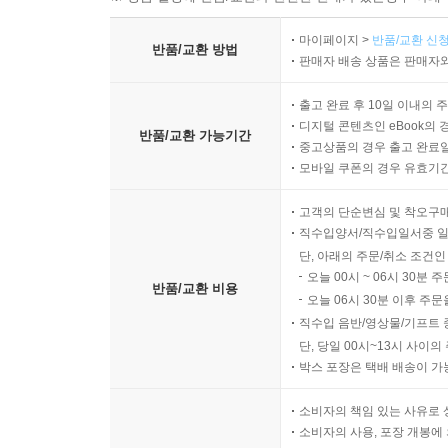
해석기법 48 도치 구문의 주어와 동사를 찾아라
마이페이지 >
반품/교환 신청
반품/교환 방법
수능독해 MINI TEST
판매자 배송 상품은 판매자와
MINI TEST 1회 128
출고 완료 후 10일 이내의 
MINI TEST 2회 134
디지털 콘텐츠인 eBook의 
MINI TEST 3회 140
반품/교환 가능기간
중고상품의 경우 출고 완료일
MINI TEST 4회 146
모바일 쿠폰의 경우 유효기간(
MINI TEST 5회 152
고객의 단순변심 및 착오구
직수입양서/직수입일서중 일
단, 아래의 주문/취소 조건인
오늘 00시 ~ 06시 30분 
반품/교환 비용
오늘 06시 30분 이후 주문
직수입 음반/영상물/기프트 
단, 당일 00시~13시 사이
박스 포장은 택배 배송이 가
소비자의 책임 있는 사유로 
소비자의 사용, 포장 개봉에 