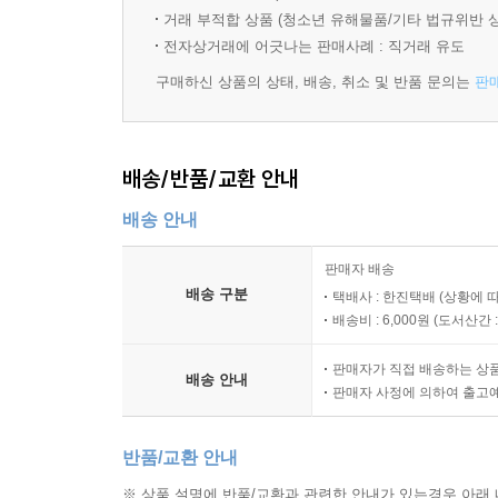
해석기법 37 도치된 가정법 문장은 동사를 통해 파
거래 부적합 상품 (청소년 유해물품/기타 법규위반 
전자상거래에 어긋나는 판매사례 : 직거래 유도
10 비교 표현의 형태를 이해하라
구매하신 상품의 상태, 배송, 취소 및 반품 문의는
판
해석기법 38 비교 구문의 기본 형태와 주요 구문을
해석기법 39 비교 구문에서 무엇이 생략되었는지를
해석기법 40 원급·비교급을 이용한 최상급 표현을 
배송/반품/교환 안내
해석기법 41 배수사를 사용하는 비교 표현에 유의
배송 안내
11 숨어 있는 부정의 의미를 찾아라
판매자 배송
해석기법 42 부정의 의미를 가지는 표현들을 조심
배송 구분
택배사 : 한진택배 (상황에 
해석기법 43 부분부정과 이중부정에 주의하라
배송비 : 6,000원 (
도서산간 : 
해석기법 44 부정 강조어구는 해석하려고 애쓰지 
판매자가 직접 배송하는 상
배송 안내
12 특수 구문의 질서를 익혀두자
판매자 사정에 의하여 출고
해석기법 45 어구의 생략에 주의하자
해석기법 46 어려운 삽입구나 삽입절은 건너뛰어라
반품/교환 안내
해석기법 47 동격 관계의 형태를 익혀두자
※ 상품 설명에 반품/교환과 관련한 안내가 있는경우 아래 