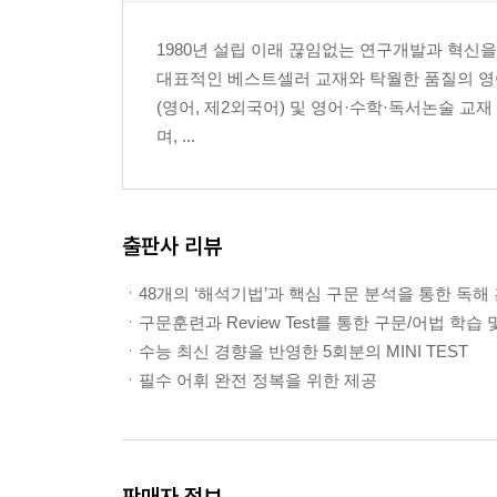
해석기법 13 be동사 뒤에 오는 주격보어에 유의하
1980년 설립 이래 끊임없는 연구개발과 혁신을 통
해석기법 14 목적어와 목적격보어를 의미 단위로 
대표적인 베스트셀러 교재와 탁월한 품질의 영
해석기법 15 목적격보어로 부정사가 오는 동사를 
(영어, 제2외국어) 및 영어·수학·독서논술 교
해석기법 16 보어로 쓰인 분사를 바르게 파악하자
며, ...
05 수식어는 괄호로 묶어라
해석기법 17 전치사구의 수식은 괄호로 묶어라
해석기법 18 명사를 뒤에서 수식할 경우에 대비하
출판사 리뷰
해석기법 19 to부정사의 수식은 문맥을 통해 의미
해석기법 20 수식어가 많은 문장은 우선 주어와 동
ㆍ48개의 ‘해석기법’과 핵심 구문 분석을 통한 독해
ㆍ구문훈련과 Review Test를 통한 구문/어법 학습 
06 접속사로 문장 간의 논리를 간파하라
ㆍ수능 최신 경향을 반영한 5회분의 MINI TEST
해석기법 21 짝이 되어 쓰이는 상관접속사를 기억
ㆍ필수 어휘 완전 정복을 위한 제공
해석기법 22 접속사 전후에 나오는 대등한 어구를 
해석기법 23 여러 개의 절이 있을 때는 먼저 주절을
해석기법 24 의미와 형태가 혼동되는 접속사를 알아
판매자 정보