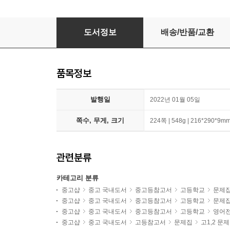
빠른독해 바른독해 구문독해
도서정보
배송/반품/교환
품목정보
발행일
2022년 01월 05일
쪽수, 무게, 크기
224쪽 | 548g | 216*290*9m
관련분류
카테고리 분류
중고샵
중고 국내도서
중고등참고서
고등학교
문제
중고샵
중고 국내도서
중고등참고서
고등학교
문제
중고샵
중고 국내도서
중고등참고서
고등학교
영어
중고샵
중고 국내도서
고등참고서
문제집
고1,2 문