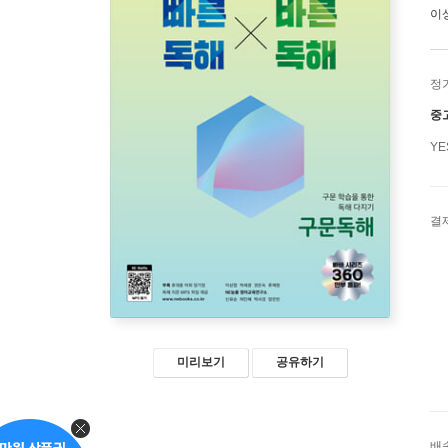
이
정
중
Y
결
미리보기
공유하기
배