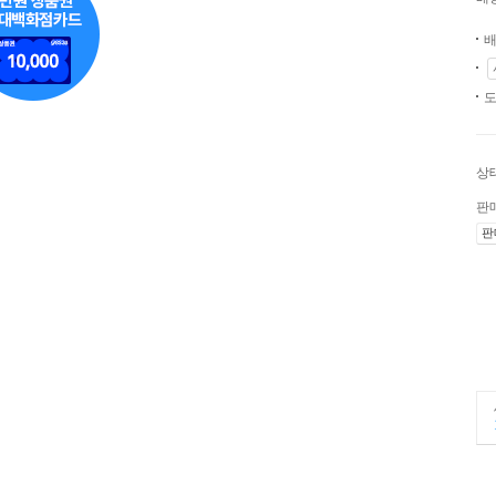
배
도
상
판
판