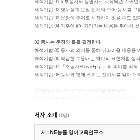
해석기법 01 to부정사와 동명사로 시작되면 주어
해석기법 02 명사절과 문장 전체의 주어·동사를 
해석기법 03 문장이 주어로 시작하지 않을 수도 있
해석기법 04 가주어 it이 가리키는 내용은 뒤에서 
02 동사는 문장의 틀을 결정한다
해석기법 05 동사의 의미를 통해 뒤따라올 내용을
해석기법 06 복잡한 수동태는 하나의 표현처럼 생
해석기법 07 「조동사+have+p.p.」의 의미를 익혀
해석기법 08 동사와 함께 쓰이는 전치사를 알아 두
03 형태와 위치가 다양한 목적어를 정복하라
해석기법 09 목적어로 절이 쓰인 경우에 유의하라
해석기법 10 같은 의문사절 목적어라도 의미가 다를
저자 소개
해석기법 11 목적어로 it이 오면 뒤에 진목적어가 
(1명)
해석기법 12 길이가 길거나 제 위치를 벗어난 목
저 :
NE능률 영어교육연구소
04 보어는 불완전함을 보충한다