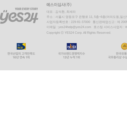
대표 : 김석환, 최세라
주소 : 서울시 영등포구 은행로 11, 5층~6층(여의도동,일신
사업자등록번호 : 229-81-37000 통신판매업신고 : 제 200
이메일 : yes24help@yes24.com 호스팅 서비스사업자 :
Copyright ⓒ YES24 Corp. All Rights Reserved.