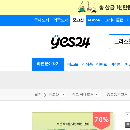
국내도서
외국도서
중고샵
eBook
크레마클럽
C
빠른분야찾기
베스트
신상품
이벤트
바이백
매
웰컴
중고샵
중고 국내도서
중고등참고서
소
70%
중