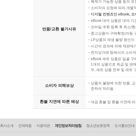
복제가 가능한 상품 등의 포장을 
소비자의 요청에 따라 개별
디지털 컨텐츠인 eBook, 
eBook 대여 상품은 대여 기
모바일 쿠폰 등록 후 취소/환
반품/교환 불가사유
중고상품이 구매확정(자동 
LP상품의 재생 불량 원인이 기
시간의 경과에 의해 재판매가
전자상거래 등에서의 소비자
eBook 세트 상품은 일괄 
1개의 상품으로 취급 및 판매
우, 세트 상품 전부 및 세트
상품의 불량에 의한 반품, 교
소비자 피해보상
준하여 처리됨
환불 지연에 따른 배상
대금 환불 및 환불 지연에 
회사소개
인재채용
이용약관
개인정보처리방침
청소년보호정책
도서홍보안내