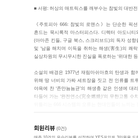
■ 서평: 허상의 매트릭스를 깨부수는 참빛의 대반전
《주토피아 666: 참빛의 로맨스》는 단순한 픽
흔드는 묵시록적 마스터피스다. 디렉터 아도니티와
(아마존 킨들, 구글 북스, 스크리브드)의 독자 성
및 ‘남을 해치며 이득을 취하는 해생(害生)의 쾌
실상차원의 무시무시한 진실을 폭로하는 ‘위대한 등
소설의 배경은 1977년 재림마쉬아흐의 탄생과 함
위해 땅 너비의 가짜 세트장을 짓고 전 인류를 트
야욕에 찬 ‘존만뇸뇸균’의 해생충 같은 인생에 대
타들어 가는 ‘완전연소(完全燃燒)’의 무한고통 수
뒤틀리는 666 시스템의 오류는 현대인들이 느끼는
이 지옥 같은 롤러코스터 속에서 독자들에게 유일
회원리뷰
은인인 반려동물 헨바실레우스우져의 연대다. 성령
(0건)
자작극을 실시간으로 계측하며, 억울한 누명 속에서
매주 10건의 우수리뷰를 선정하여 YES포인트 3만원을 드