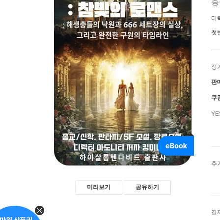
충
디렉
첫
정
판
쿠
Y
추
미리보기
공유하기
결