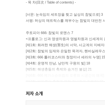
- 목 차(目次 / Table of contents) -
[서문: 눈속임의 세트장을 찢고 실상의 참빛으로] 3
서평: 허상의 매트릭스를 깨부수는 참빛의 대반전 서
주토피아 666: 참빛의 로맨스 7
<프롤로그: 신과 영생차원과 영벌차원과 신세계의 존
[제1회: 화려한 해생(害生)의 서막, 사교계의 지배자들
[제2회: 참빛의 임재와 은밀한 목격자, 헨바실레우스우
[제3회: 666 롤러코스터와 청정미녀 세라의 누명] 1
[제4회: 운명적 만남, 낭만적 구원의 빛] 18
[제5회: 해생충들의 축제와 숨겨진 불길] 21
[제6회: 666 메가스슈퍼컴의 오류와 시공간의 왜곡] 
[제7회: 바빌론의 출현과 영적 창녀들의 친목질] 27
[제8회: 배신과 독박, 특등 제물들의 처형대] 30
저자 소개
[제9회: 666 세트장의 대폭망과 실상의 폭로] 33
[제10회: 참빛 신세계의 완벽한 발현과 은혜의 구원] 