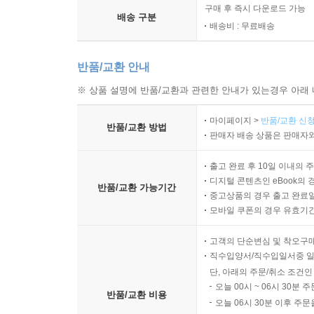
구매 후 즉시 다운로드 가능
배송 구분
배송비 : 무료배송
반품/교환 안내
※ 상품 설명에 반품/교환과 관련한 안내가 있는경우 아래 
마이페이지 >
반품/교환 신청
반품/교환 방법
판매자 배송 상품은 판매자와
출고 완료 후 10일 이내의 
디지털 콘텐츠인 eBook의 
반품/교환 가능기간
중고상품의 경우 출고 완료일
모바일 쿠폰의 경우 유효기간(
고객의 단순변심 및 착오구
직수입양서/직수입일서중 일
단, 아래의 주문/취소 조건인
오늘 00시 ~ 06시 30분 
반품/교환 비용
오늘 06시 30분 이후 주문