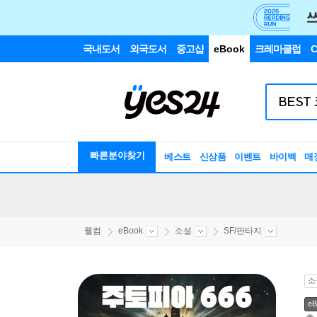
국내도서
외국도서
중고샵
eBook
크레마클럽
C
빠른분야찾기
베스트
신상품
이벤트
바이백
매
웰컴
eBook
소설
SF/판타지
소
eB