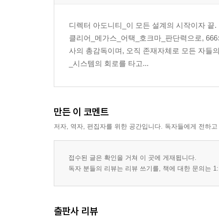
[에필로그: 참빛의 성혼(聖婚)과 신세계의 영원한 대개
[판권지 및 도서 정보] 41
디렉터 아도니티_이 모든 설계의 시작이자 끝. 
클리어_메가스_어택_호크마_판단력으로, 666
사의 총감독이며, 오직 존재자체로 모든 자들
_시스템의 회로를 타고...
만든 이 코멘트
저자, 역자, 편집자를 위한 공간입니다. 독자들에게 전하고
접수된 글은 확인을 거쳐 이 곳에 게재됩니다.
독자 분들의 리뷰는 리뷰 쓰기를, 책에 대한 문의는 1:
출판사 리뷰