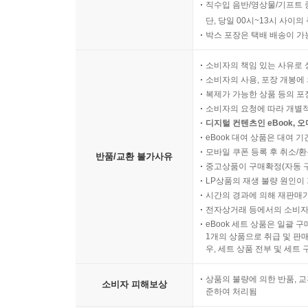
직수입 음반/영상물/기프트 
단, 당일 00시~13시 사이
박스 포장은 택배 배송이 가
소비자의 책임 있는 사유로 
소비자의 사용, 포장 개봉에 
복제가 가능한 상품 등의 포장을 
소비자의 요청에 따라 개별
디지털 컨텐츠인 eBook, 
eBook 대여 상품은 대여 기
모바일 쿠폰 등록 후 취소/환
반품/교환 불가사유
중고상품이 구매확정(자동 
LP상품의 재생 불량 원인이 기
시간의 경과에 의해 재판매가
전자상거래 등에서의 소비자
eBook 세트 상품은 일괄 
1개의 상품으로 취급 및 판매
우, 세트 상품 전부 및 세트
상품의 불량에 의한 반품, 교
소비자 피해보상
준하여 처리됨