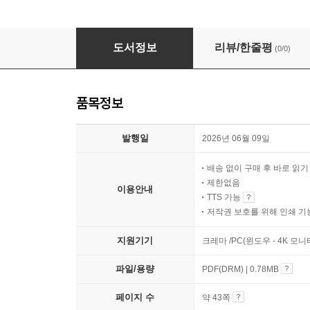
주토피아 666: 참빛의 로맨스 (Zootopia 666: The 
도서정보
리뷰/한줄평
(0/0)
품목정보
발행일
2026년 06월 09일
배송 없이 구매 후 바로 읽
제한없음
이용안내
TTS 가능
저작권 보호를 위해 인쇄 기
지원기기
크레마 /PC(윈도우 - 4K 모
파일/용량
PDF(DRM) | 0.78MB
페이지 수
약 43쪽