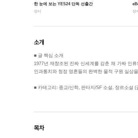
한 눈에 보는 YES24 단독 선출간
e
상시
상
소개
■ 글 핵심 소개
1977년 재창조된 진짜 신세계를 감춘 채 가짜 인류
인과통치와 청정 영혼들의 완벽한 물적 구원 실상을
■ 카테고리: 종교/신학, 판타지/SF 소설, 장르소설 
목차