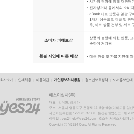
시간의 경과에 의해 재판매가
전자상거래 등에서의 소비자
eBook 세트 상품은 일괄 
1개의 상품으로 취급 및 판매
우, 세트 상품 전부 및 세트
상품의 불량에 의한 반품, 교
소비자 피해보상
준하여 처리됨
환불 지연에 따른 배상
대금 환불 및 환불 지연에 
회사소개
인재채용
이용약관
개인정보처리방침
청소년보호정책
도서홍보안내
대표 : 김석환, 최세라
주소 : 서울시 영등포구 은행로 11, 5층~6층(여의도동,일신
사업자등록번호 : 229-81-37000 통신판매업신고 : 제 200
이메일 : yes24help@yes24.com 호스팅 서비스사업자 :
Copyright ⓒ YES24 Corp. All Rights Reserved.