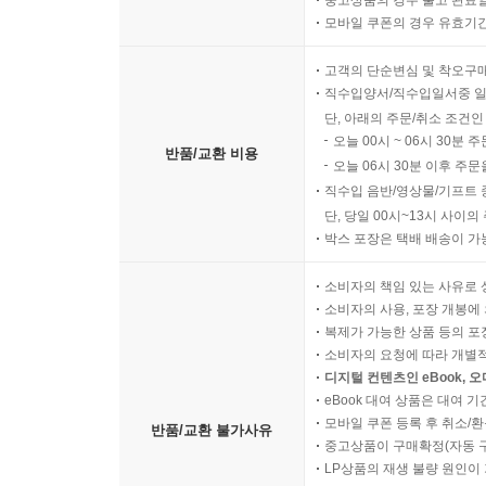
모바일 쿠폰의 경우 유효기간(
고객의 단순변심 및 착오구
직수입양서/직수입일서중 일
단, 아래의 주문/취소 조건인
오늘 00시 ~ 06시 30분 
반품/교환 비용
오늘 06시 30분 이후 주문
직수입 음반/영상물/기프트 
단, 당일 00시~13시 사이
박스 포장은 택배 배송이 가
소비자의 책임 있는 사유로 
소비자의 사용, 포장 개봉에 
복제가 가능한 상품 등의 포장을 
소비자의 요청에 따라 개별
디지털 컨텐츠인 eBook, 
eBook 대여 상품은 대여 기
모바일 쿠폰 등록 후 취소/환
반품/교환 불가사유
중고상품이 구매확정(자동 
LP상품의 재생 불량 원인이 기