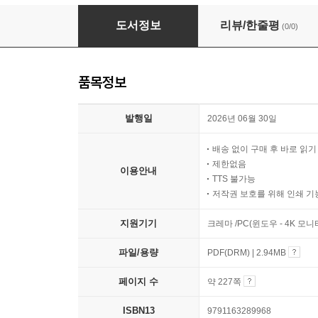
러셀처럼 행복하고 비트겐슈타인처럼 침묵하기
도서정보
리뷰/한줄평
(0/0)
품목정보
발행일
2026년 06월 30일
배송 없이 구매 후 바로 읽
제한없음
이용안내
TTS 불가능
저작권 보호를 위해 인쇄 기
지원기기
크레마 /PC(윈도우 - 4K 모
파일/용량
PDF(DRM) | 2.94MB
페이지 수
약 227쪽
ISBN13
9791163289968