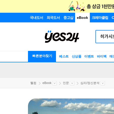
국내도서
외국도서
중고샵
eBook
크레마클럽
C
빠른분야찾기
베스트
신상품
이벤트
바이백
매
웰컴
eBook
인문
심리/정신분석