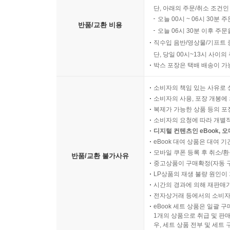
단, 아래의 주문/취소 조건인
오늘 00시 ~ 06시 30분 
반품/교환 비용
오늘 06시 30분 이후 주문
직수입 음반/영상물/기프트 
단, 당일 00시~13시 사이
박스 포장은 택배 배송이 가
소비자의 책임 있는 사유로 
소비자의 사용, 포장 개봉에 
복제가 가능한 상품 등의 포장을 
소비자의 요청에 따라 개별
디지털 컨텐츠인 eBook, 
eBook 대여 상품은 대여 기
모바일 쿠폰 등록 후 취소/환
반품/교환 불가사유
중고상품이 구매확정(자동 
LP상품의 재생 불량 원인이 기
시간의 경과에 의해 재판매가
전자상거래 등에서의 소비자
eBook 세트 상품은 일괄 
1개의 상품으로 취급 및 판매
우, 세트 상품 전부 및 세트