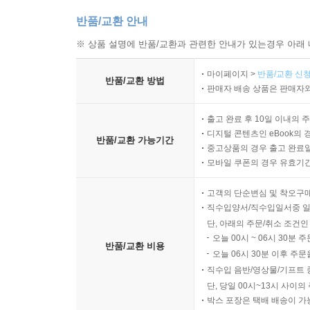
반품/교환 안내
※ 상품 설명에 반품/교환과 관련한 안내가 있는경우 아래 
마이페이지 >
반품/교환 신청
반품/교환 방법
판매자 배송 상품은 판매자와
출고 완료 후 10일 이내의 
디지털 콘텐츠인 eBook의 
반품/교환 가능기간
중고상품의 경우 출고 완료일
모바일 쿠폰의 경우 유효기간(
고객의 단순변심 및 착오구
직수입양서/직수입일서중 일
단, 아래의 주문/취소 조건인
오늘 00시 ~ 06시 30분 
반품/교환 비용
오늘 06시 30분 이후 주문
직수입 음반/영상물/기프트 
단, 당일 00시~13시 사이
박스 포장은 택배 배송이 가