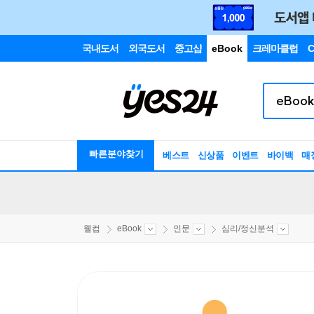
국내도서
외국도서
중고샵
eBook
크레마클럽
C
빠른분야찾기
베스트
신상품
이벤트
바이백
매
웰컴
eBook
인문
심리/정신분석