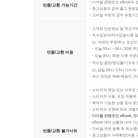
디지털 콘텐츠인 eBook의 
반품/교환 가능기간
중고상품의 경우 출고 완료일
모바일 쿠폰의 경우 유효기간(
고객의 단순변심 및 착오구
직수입양서/직수입일서중 일
단, 아래의 주문/취소 조건인
오늘 00시 ~ 06시 30분 
반품/교환 비용
오늘 06시 30분 이후 주문
직수입 음반/영상물/기프트 
단, 당일 00시~13시 사이
박스 포장은 택배 배송이 가
소비자의 책임 있는 사유로 
소비자의 사용, 포장 개봉에 
복제가 가능한 상품 등의 포장을 
소비자의 요청에 따라 개별
디지털 컨텐츠인 eBook, 
eBook 대여 상품은 대여 기
모바일 쿠폰 등록 후 취소/환
반품/교환 불가사유
중고상품이 구매확정(자동 