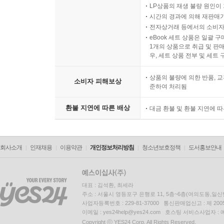
LP상품의 재생 불량 원인이 기
시간의 경과에 의해 재판매가
전자상거래 등에서의 소비자
eBook 세트 상품은 일괄 
1개의 상품으로 취급 및 판매
우, 세트 상품 전부 및 세트
상품의 불량에 의한 반품, 교
소비자 피해보상
준하여 처리됨
환불 지연에 따른 배상
대금 환불 및 환불 지연에 
회사소개
인재채용
이용약관
개인정보처리방침
청소년보호정책
도서홍보안내
대표 : 김석환, 최세라
주소 : 서울시 영등포구 은행로 11, 5층~6층(여의도동,일신
사업자등록번호 : 229-81-37000 통신판매업신고 : 제 200
이메일 : yes24help@yes24.com 호스팅 서비스사업자 :
Copyright ⓒ YES24 Corp. All Rights Reserved.