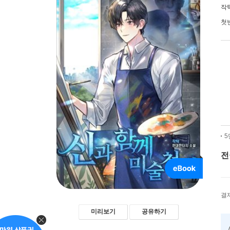
작
첫
5
전
결
미리보기
공유하기