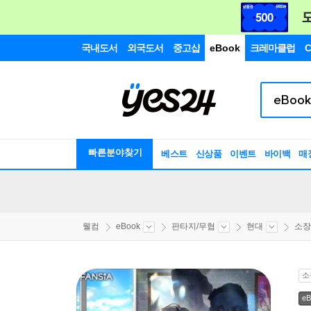
국내도서
외국도서
중고샵
eBook
크레마클럽
C
빠른분야찾기
베스트
신상품
이벤트
바이백
매
웰컴
eBook
판타지/무협
현대
소장
소
eB