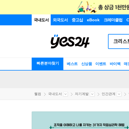
국내도서
외국도서
중고샵
eBook
크레마클럽
C
빠른분야찾기
베스트
신상품
이벤트
바이백
매
웰컴
국내도서
자기계발
인간관계