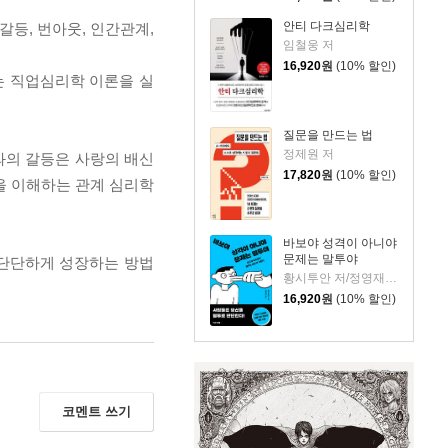
안티 다크심리학
등, 번아웃, 인간관계,
임철웅 저
16,920
원
(10% 할인)
는 직업심리학 이론을 실
질문을 만드는 법
정제원 저
와의 갈등은 사랑의 배신
17,820
원
(10% 할인)
을 이해하는 관계 심리학
바보야 성격이 아니야
문제는 말투야
 단단하게 성장하는 방법
황시투안 저/정영재 역
16,920
원
(10% 할인)
코멘트 쓰기