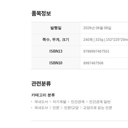
품목정보
발행일
2026년 06월 08일
쪽수, 무게, 크기
240쪽 | 315g | 152*225*20
ISBN13
9788997467501
ISBN10
8997467506
관련분류
카테고리 분류
국내도서
자기계발
인간관계
인간관계 일반
국내도서
인문
인문/교양
교양으로 읽는 인문