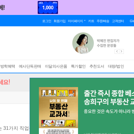
로그인
회원가입
마이페이지
카트
주문/배송
고객센터
Gl
름방학혜택
예사단독판매
이달의사은품
특가할인
추천도서
대량/법인
세요!
 31가지 직업심리학 해법