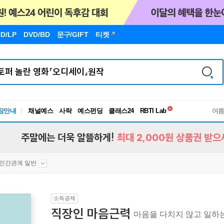
D/LP
DVD/BD
문구
/GIFT
티켓
독서유형검사
RBTI Lab
장안내
채널예스
사락
예스펀딩
클래스24
독서유형검사
여
주말에는 더욱 알뜰하게!
최대 2,000원 상품권 받으
인간관계 일반
소득공제
직장인 마음근력
마음을 다치지 않고 일하는