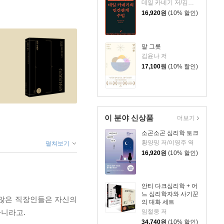
데일 카네기 저/김상현 역
16,920
원
(10% 할인)
말 그릇
김윤나 저
17,100
원
(10% 할인)
이 분야 신상품
더보기
소곤소곤 심리학 토크
황양밍 저/이영주 역
펼쳐보기
16,920
원
(10% 할인)
안티 다크심리학 + 어
느 심리학자와 사기꾼
 많은 직장인들은 자신의
의 대화 세트
임철웅 저
아니라고.
34,740
원
(10% 할인)