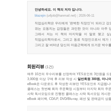
안녕하세요. 이 책의 저자 입니다.
blazejin
(u4job@hanmail.net)
2026-06-11
|
직업심리학은 우리에게 ‘완벽한 직장인’이 되라고 강요
겪는 요동치는 감정들은 과민한 것이 아니라 아주 당
그래서 저는 이 책의 마지막을 이 말로 맺고 싶습
직업심리학자로서, 그리고 동료 직장인으로서 제가 드
그리고 잘 버텨낸 당신의 마음근력에게 뜨거운 박수를
회원리뷰
(1건)
매주 10건의 우수리뷰를 선정하여 YES포인트 3만원을 드
3,000원 이상 구매 후 리뷰 작성 시
일반회원 300원, 마니아
eBook은 다운로드 후 작성한 리뷰만 YES포인트 지급됩니
클래스는 첫번째 회차 주문확정 시점부터 마지막 회차 주문
사락 독서모임으로 진행된 클래스는 사락 독서모임 게시판
eBook 페이백, CD/LP, DVD/Blu-ray, 패션 및 판매금