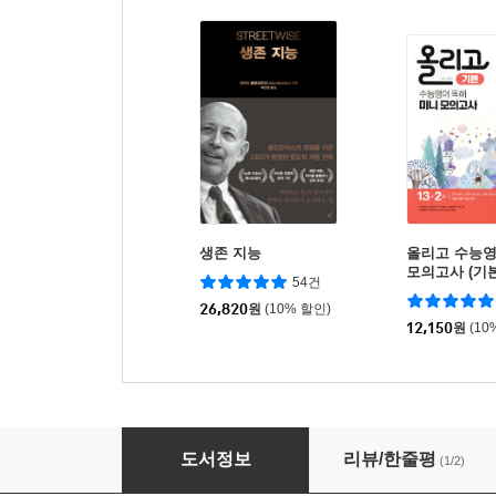
생존 지능
올리고 수능영
모의고사 (기본
54건
26,820
원
(10% 할인)
12,150
원
(10
직장인 마음근력
도서정보
리뷰/한줄평
(1/2)