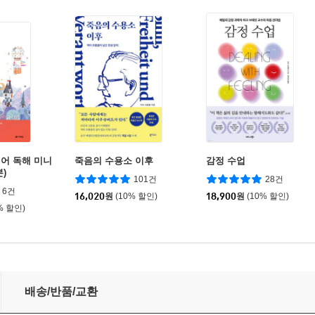
어 독해 미니
죽음의 수용소 이후
감정 수업
)
101건
28건
6건
16,020
원
(10% 할인)
18,900
원
(10% 할인)
% 할인)
배송/반품/교환