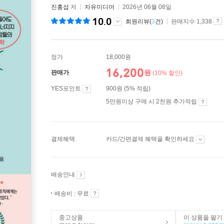
진홍섭
저
자유미디어
2026년 06월 08일
10.0
회원리뷰(
3
건)
판매지수 1,338
정가
18,000원
16,200
원
판매가
(10% 할인)
YES포인트
900원 (5% 적립)
5만원이상 구매 시 2천원 추가적립
결제혜택
카드/간편결제 혜택을 확인하세요
배송안내
배송비 : 무료
중고상품
이 상품을 팔기