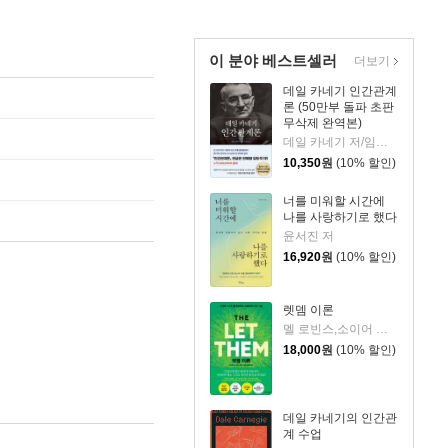
이 분야 베스트셀러
더보기
데일 카네기 인간관계
론 (50만부 돌파 초판
무삭제 완역본)
데일 카네기 저/임상훈 역
10,350
원
(10% 할인)
너를 미워할 시간에
나를 사랑하기로 했다
윤서진 저
16,920
원
(10% 할인)
렛뎀 이론
멜 로빈스,소이어 로빈스 저/윤효원 역
18,000
원
(10% 할인)
데일 카네기의 인간관
계 수업