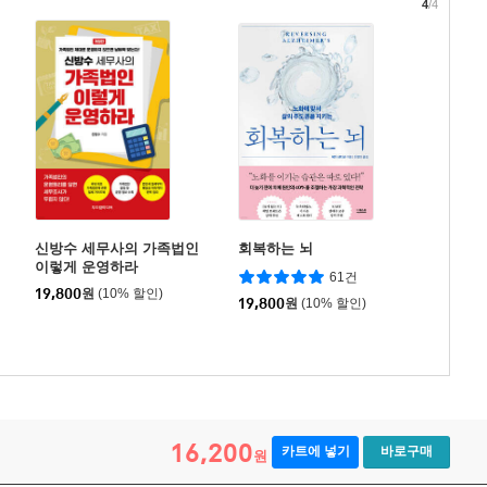
4
/4
신방수 세무사의 가족법인
회복하는 뇌
이렇게 운영하라
61건
19,800
원
(10% 할인)
19,800
원
(10% 할인)
16,200
카트에 넣기
바로구매
원