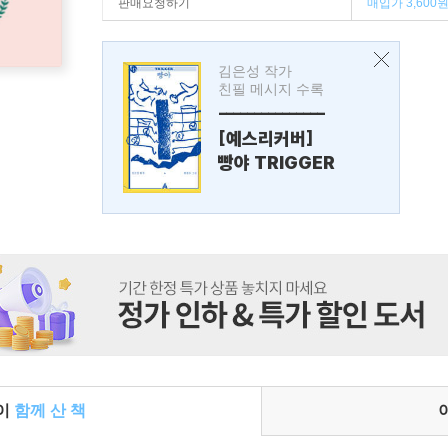
판매요청하기
매입가 3,600
김은성 작가
친필 메시지 수록
---------------
[예스리커버]
빵야 TRIGGER
들이
함께 산 책