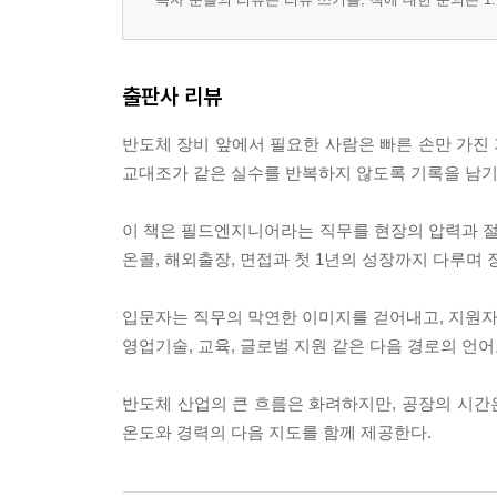
4절. 장비 건강 데이터의 현장 감각
6장. 고객사 대응의 언어, 기술과 신뢰의 접점
출판사 리뷰
1절. 공정·제조·품질 담당자의 다른 질문
2절. 장애 보고의 순서와 말의 온도
반도체 장비 앞에서 필요한 사람은 빠른 손만 가진 
3절. 불확실한 원인 앞의 커뮤니케이션
교대조가 같은 실수를 반복하지 않도록 기록을 남기
4절. 현장 기술자의 고객 신뢰선
이 책은 필드엔지니어라는 직무를 현장의 압력과 절차
7장. 교대근무와 온콜, 몸의 시간표
온콜, 해외출장, 면접과 첫 1년의 성장까지 다루며
1절. 주야간 근무와 장비 장애의 리듬
2절. 콜 한 통이 뒤집는 하루
입문자는 직무의 막연한 이미지를 걷어내고, 지원자는
3절. 피로 관리와 안전 판단의 관계
영업기술, 교육, 글로벌 지원 같은 다음 경로의 언
4절. 장기 근속을 위한 몸의 운영
반도체 산업의 큰 흐름은 화려하지만, 공장의 시간은
8장. 해외출장과 글로벌 팹, 낯선 현장의 기술
온도와 경력의 다음 지도를 함께 제공한다.
1절. 설치 지원과 긴급 복구 출장의 차이
2절. 언어보다 먼저 통하는 장비 로그