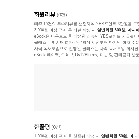
3절. 다른 문화의 회의·보고·승인 방식
4절. 출장 수당보다 중요한 경력 자산
회원리뷰
(0건)
매주 10건의 우수리뷰를 선정하여 YES포인트 3만원을 드
9장. 전공·자격·학습 루트, 입문자의 성장 지도
3,000원 이상 구매 후 리뷰 작성 시
일반회원 300원, 마니아
eBook은 다운로드 후 작성한 리뷰만 YES포인트 지급됩니
1절. 전기·전자·기계·화학 지식의 실제 쓰임
클래스는 첫번째 회차 주문확정 시점부터 마지막 회차 주문
2절. 장비별 핵심 기초와 공부 우선순위
사락 독서모임으로 진행된 클래스는 사락 독서모임 게시판
3절. 자격증보다 강한 현장 설명력
eBook 페이백, CD/LP, DVD/Blu-ray, 패션 및 판매금
4절. 첫 6개월 학습 루틴과 기술 노트
10장. 면접과 포트폴리오, 현장형 인재의 증거
1절. 직무 이해도를 보여 주는 경험 정리
2절. 장애 상황 질문의 답변 구조
3절. 안전·고객·시간 감각의 면접 언어
4절. 신입 지원자의 포트폴리오 재료
한줄평
11장. 첫 1년의 생존법, 신입 엔지니어의 시행착오
(0건)
1절. 처음 맡는 장비와 두려움의 관리
1,000원 이상 구매 후 한줄평 작성 시
일반회원 50원, 마니