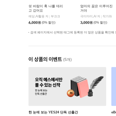
쉿 바람이 훅 나를 데리
엄마의 꿈은 이루어진
고 갔어요
거야
예당,AI활용 저
부크크
극미마미,AI 저
작가와
|
|
6,000
원
(0% 할인)
3,000
원
(0% 할인)
검색 페이지에서 선택된 태그에 등록된 더 많은 상품을 확인해 
이 상품의 이벤트
(5개)
한 눈에 보는 YES24 단독 선출간
e