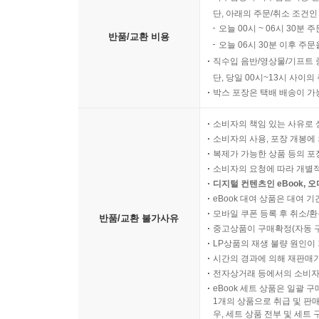
단, 아래의 주문/취소 조건인
오늘 00시 ~ 06시 30분 
반품/교환 비용
오늘 06시 30분 이후 주문
직수입 음반/영상물/기프트 
단, 당일 00시~13시 사이
박스 포장은 택배 배송이 가
소비자의 책임 있는 사유로 
소비자의 사용, 포장 개봉에 
복제가 가능한 상품 등의 포장을 
소비자의 요청에 따라 개별
디지털 컨텐츠인 eBook, 
eBook 대여 상품은 대여 기
모바일 쿠폰 등록 후 취소/환
반품/교환 불가사유
중고상품이 구매확정(자동 
LP상품의 재생 불량 원인이 기
시간의 경과에 의해 재판매가
전자상거래 등에서의 소비자
eBook 세트 상품은 일괄 
1개의 상품으로 취급 및 판매
우, 세트 상품 전부 및 세트