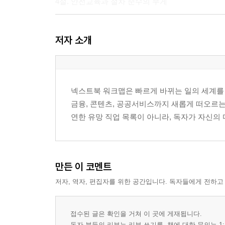
4절. 안전교육과 절차 준수의 무게
3장. 장비 셋업의 무대, 설치와 검증의 긴 하루
저자 소개
1절. 반입·레벨링·유틸리티 연결의 순서
2절. 전기·가스·진공·냉각수의 기본 감각
3절. 레시피·파라미터·첫 웨이퍼의 의미
4절. 사인오프 문서와 고객 승인 흐름
넥스트북 워크맵은 빠르게 바뀌는 일의 세계를 직
금융, 콘텐츠, 공공서비스까지 새롭게 떠오르는
4장. 트러블슈팅의 기술, 증상에서 원인까지의 길
연한 유망 직업 목록이 아니라, 독자가 자신의 
1절. 알람·로그·인터록의 해석 순서
2절. 전기·기계·소프트웨어의 원인 분기
3절. 임시 복구와 근본 조치의 차이
4절. 재발 방지를 위한 기록과 에스컬레이션
만든 이 코멘트
저자, 역자, 편집자를 위한 공간입니다. 독자들에게 전하고
5장. 예방정비의 힘, 고장 전의 조용한 승부
1절. PM 주기와 생산창의 시간 계산
2절. 부품 교체·캘리브레이션·상태 체크
접수된 글은 확인을 거쳐 이 곳에 게재됩니다.
3절. 반복작업 속 품질 편차
독자 분들의 리뷰는 리뷰 쓰기를, 책에 대한 문의는 1: