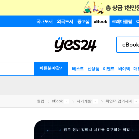
국내도서
외국도서
중고샵
eBook
크레마클럽
C
빠른분야찾기
베스트
신상품
이벤트
바이백
매
웰컴
eBook
자기계발
취업/직업의세계