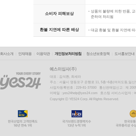
상품의 불량에 의한 반품, 교
소비자 피해보상
준하여 처리됨
환불 지연에 따른 배상
대금 환불 및 환불 지연에 
회사소개
인재채용
이용약관
개인정보처리방침
청소년보호정책
도서홍보안내
대표 : 김석환, 최세라
주소 : 서울시 영등포구 은행로 11, 5층~6층(여의도동,일신
사업자등록번호 : 229-81-37000 통신판매업신고 : 제 200
이메일 : yes24help@yes24.com 호스팅 서비스사업자 :
Copyright ⓒ YES24 Corp. All Rights Reserved.