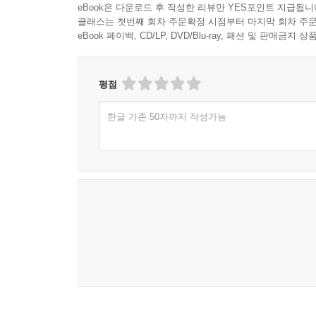
2절. 선배 질문법과 메모의 품질
eBook은 다운로드 후 작성한 리뷰만 YES포인트 지급됩니
클래스는 첫번째 회차 주문확정 시점부터 마지막 회차 주문
3절. 실수 보고와 복구 태도의 차이
eBook 페이백, CD/LP, DVD/Blu-ray, 패션 및 판매금
4절. 현장에서 신뢰를 쌓는 작은 습관
12장. 경력 확장과 다음 선택지, 장비 기술자의 긴 
평점
1절. 시니어 필드엔지니어의 깊이
2절. 애플리케이션·공정·품질·영업기술의 갈림길
한글 기준 50자까지 작성가능
3절. 국내 팹에서 글로벌 고객까지의 이동성
4절. 장비 앞에서 시작되는 커리어의 다음 지도
에필로그. 고장 앞에서 단단해진 사람