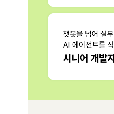
__메모리 전략 커스터마이징하기
06장 되새김 문제
07장 스프링 AI로 RAG 시작하기
_07-1 필수 개념과 함께 RAG 이해하기
__LLM의 한계를 해결하는 RAG
__RAG가 만드는 4가지 변화
__RAG의 3단계 핵심 프로세스
__LLM이 데이터를 이해하는 방법 - 임베딩과 벡터
__유사성 검색
__코사인 유사도
__벡터 데이터베이스
_07-2 RAG를 위한 지식 베이스 구축하기
__Document
__VectorStore
__스프링 AI에서 RAG의 동작 흐름
__스프링 AI의 벡터 데이터베이스 솔루션