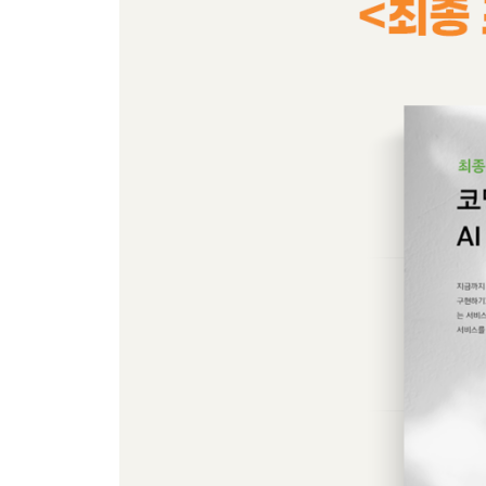
__[Do it! 실습] 원격 MCP 클라이언트 구축하기
__[Do it! 실습] MCP Client와 원격 MCP 서버 연
10장 되새김 문제
다섯째마당 멀티모달 기능 구현하기
11장 이미지 모델 활용하기
_11-1 이미지 생성 기능 구현하기
__ImageModel
__ImagePrompt
__ImagePrompt를 생성하는 방법
__ImageResponse와 ImageGeneration
__[Do it! 실습] 이미지를 생성하는 AI 애플리케이
__이미지 생성 요청 시 처리 흐름 살펴보기
_11-2 AI 이미지 안전하게 관리하기
__이미지 URL을 왜 그대로 사용할 수 없을까?
__[Do it! 실습] 로컬 PC에 이미지를 저장하기