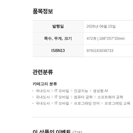
품목정보
발행일
2026년 06월 15일
쪽수, 무게, 크기
472쪽 | 188*257*20mm
ISBN13
9791163038733
관련분류
카테고리 분류
국내도서
IT 모바일
인공지능
생성형 AI
국내도서
IT 모바일
컴퓨터 공학
소프트웨어 공학
국내도서
IT 모바일
프로그래밍 언어
프로그래밍 교육
이 상품의 이벤트
(7개)