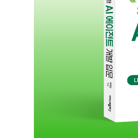
03장 되새김 문제
둘째마당 템플릿과 스트리밍 응답 제어하기
04장 동적 프롬프트와 템플릿 다루기
_04-1 동적 프롬프트 이해하기
__프롬프트 엔지니어링과 맥락의 중요성
__AI에게 보낼 메시지를 만드는 틀 - PromptTemplat
__PromptTemplate을 사용하는 2가지 방법
__[Do it! 실습] ChatClient의 유창한 API로 동적
_04-2 명시적으로 동적 프롬프트 만들기
__PromptTemplate을 명시적으로 생성하는 방법
__[Do it! 실습] PromptTemplate을 단계별로 구현하
__[Do it! 실습] PromptTemplate을 역할 기반으로
__[Do it! 실습] 외부 파일로 PromptTemplate 관리
04장 되새김 문제
05장 Advisor와 스트리밍 응답 다루기