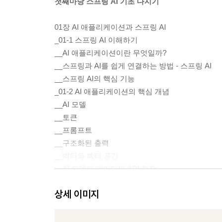
첫째마당 스프링 AI 기초 다지기
01장 AI 애플리케이션과 스프링 AI
_01-1 스프링 AI 이해하기
__AI 애플리케이션이란 무엇일까?
__스프링과 AI를 쉽게 연결하는 방법 - 스프링 AI
__스프링 AI의 핵심 기능
_01-2 AI 애플리케이션의 핵심 개념
__AI 모델
__토큰
__프롬프트
__구조화된 출력
__벡터와 벡터 공간
__AI 모델의 데이터와 API 확장
01장 되새김 문제
상세 이미지
02장 스프링 AI 시작하기
_02-1 스프링 AI의 개발 환경 준비하기