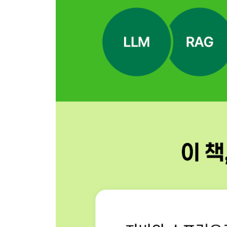
_05-1 스프링 AI의 Advisor 이해하기
__Advisor란 무엇일까?
__스프링 AI의 내장 Advisor 종류
__스프링 AI에서 Advisor를 설정하는 2가지 방법
__[Do it! 실습] SimpleLoggerAdvisor로 로그 기록
__[Do it! 실습] SafeGuardAdvisor로 프롬프트 검
_05-2 사용자 정의 Advisor 구현하기
__[Do it! 실습] TokenPrintAdvisor 클래스 작성하기
__Advisor가 실행되는 순서
_05-3 스프링 AI의 스트리밍 응답 구현하기
__call() 메서드의 한계
__스트리밍 방식의 원리 이해하기
__스트리밍 응답을 구현하는 stream() 메서드
__[Do it! 실습] 실시간 답변을 제공하는 스트리밍
05장 되새김 문제
셋째마당 기억력과 전문 지식을 갖춘 AI 챗봇 만들