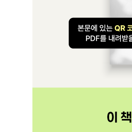
_11-3 AI 비전 기능 구현하기
__비전 분석과 멀티모달 모델
__[Do it! 실습] 바딘을 활용해 AI 비전 분석 서비
11장 되새김 문제
12장 음성 모델 활용하기
_12-1 음성을 텍스트로 바꾸는 STT 구현하기
__스프링 AI에서 오디오 다루기
__TranscriptionModel
__AudioTranscriptionPrompt
__AudioTranscriptionOptions
__오픈AI의 STT 모델과 특징
__[Do it! 실습] 음성 인식 서비스 및 컨트롤러 구현
__음성 인식 기능의 한계 극복하기
_12-2 텍스트를 음성으로 바꾸는 TTS 구현하기
__TextToSpeechModel
__TextToSpeechPrompt
__TextToSpeechOptions