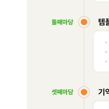
넷째마당 행동하는 AI 에이전트 만들기
08장 도구 호출로 외부 세계와 연결하기
_08-1 도구 호출 이해하기
__도구 호출이란 무엇일까?
__도구 호출의 6단계 작동 원리
_08-2 선언적 방식으로 도구 구현하기
__스프링 AI에서 도구를 구현하는 2가지 방법
__[Do it! 실습] @Tool로 날짜 조회 도구 만들기
__[Do it! 실습] @ToolParam을 활용해 액션 수행
_08-3 날씨 조회 AI 에이전트 완성하기
__AI 에이전트란 무엇일까?
__[Do it! 실습] 날씨 정보 조회를 위한 API 키 발급
__[Do it! 실습] 외부 API로 날씨를 조회하는 도구 
__강력한 AI 에이전트의 3가지 조건
08장 되새김 문제