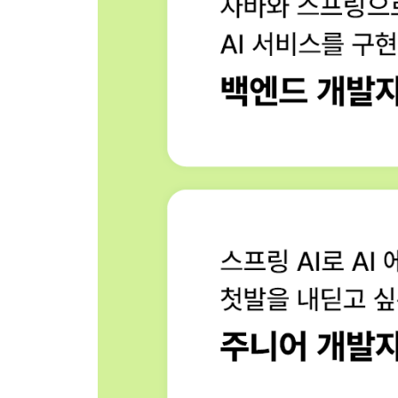
06장 대화 문맥 관리하기
_06-1 ChatMemory로 기억력 구현하기
__대화 내용을 기억하지 못하는 LLM
__스프링 AI의 기억력을 만드는 2가지 인터페이스
__대화에 맥락을 삽입하는 Advisor
__메모리 기능을 위한 객체의 주입 관계
__스프링 AI 메모리 기능의 전체 흐름
__[Do it! 실습] 대화를 기억하는 AI 챗봇 구현하기
_06-2 다중 사용자 환경에서 메모리 기능 구현하기
__사용자가 두 명 이상이라면 어떻게 될까?
__[Do it! 실습] 다중 사용자 세션 분리하기
__[Do it! 실습] 인메모리 저장소에 저장된 데이터
_06-3 대화 내용 영구 저장하기
__인메모리 저장소의 한계를 극복하는 JDBC
__[Do it! 실습] 대화를 저장할 데이터베이스 준비하
__[Do it! 실습] 데이터베이스 기반 대화 저장소 구