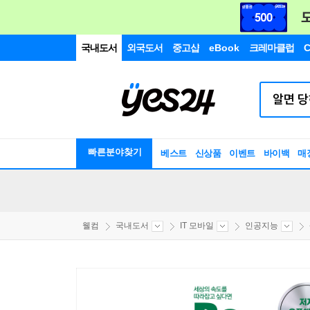
국내도서
외국도서
중고샵
eBook
크레마클럽
C
빠른분야찾기
베스트
신상품
이벤트
바이백
매
웰컴
국내도서
IT 모바일
인공지능