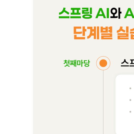
__[Do it! 실습] MariaDB 벡터 데이터베이스 준비하
__[Do it! 실습] 스프링 AI로 MariaDB 벡터 테이
_07-3 스프링 AI로 ETL 파이프라인 구현하기
__스프링 AI에서 ETL 파이프라인 동작 흐름 이해
__TokenTextSplitter의 동작 원리
__[Do it! 실습] 호텔 매뉴얼 데이터를 벡터 스토어
_07-4 첫 번째 RAG 프로젝트 완성하기
__[Do it! 실습] RAG로 AI 호텔 컨시어지 만들기
_07-5 Advisor를 통한 RAG 자동화하기
__RAG 파이프라인을 자동화하는 Advisor
__QuestionAnswerAdvisor의 프롬프트 템플릿
__[Do it! 실습] QuestionAnswerAdvisor로 RAG
_07-6 고급 RAG 파이프라인 구현하기
__고급 RAG 파이프라인의 4단계 프로세스
__[Do it! 실습] 4단계 모듈식 RAG 파이프라인 구
__[Do it! 실습] PDF 데이터를 벡터 데이터베이스
07장 되새김 문제