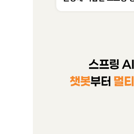
02장 되새김 문제
03장 ChatClient 이해하기
_03-1 ChatClient로 AI 모델과 대화하기
__ChatModel과 ChatClient의 차이 이해하기
__ChatClient를 생성하는 방법
__AiConfig에서 ChatClient 빈 등록하기
__설정 클래스에서 등록하기
__[Do it! 실습] ChatModel에서 ChatClient로 리
_03-2 ChatClient로 다중 AI 모델 연동하기
__[Do it! 실습] 올라마의 AI 모델을 사용하도록 설
__수동 구성 방식으로 ChatClient를 생성하는 방법
__[Do it! 실습] 다중 AI 모델과 연동하는 ChatClie
__@Primary로 기본 ChatClient 지정하기
_03-3 Prompt 객체 이해하기
__AI 모델에게 보낼 요청을 담는 상자 - Prompt
__대화의 맥락과 역할 - Message 인터페이스