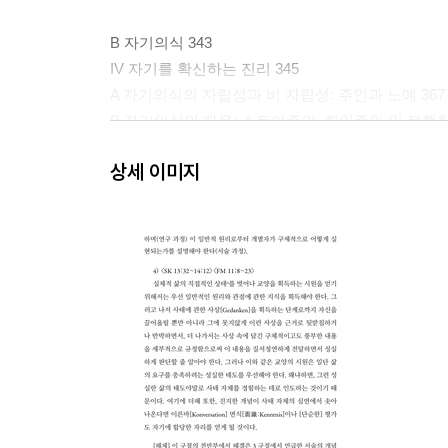
B 자기의식 343
IV 자기를 확신하는 진리 345
A 자기의식의 자립성과 비 자립성: 주인과 노예 367
B 자기의식의 자유: 스토아주의, 회의주의 및 불행한 
상세 이미지
C (AA) 이성 461
Ⅴ 이성의 확신과 진리 463
A 관찰하는 이성 487
a 자연의 관찰 493
b 자기의식을 순수한 상태에서 외적 현실과 관계해 관
c 직접적인 [신체적] 현실과 자기의식의 관계에 관한
B 이성적인 자기의식의 자기 자신을 통한 실현 679
a 쾌락과 운명[필연성] 702
b 심정의 법칙과 자만의 광기 717
c 덕과 세속 740
C 그 자체로 자기에게 나타나면서 스스로 실재하는[ree