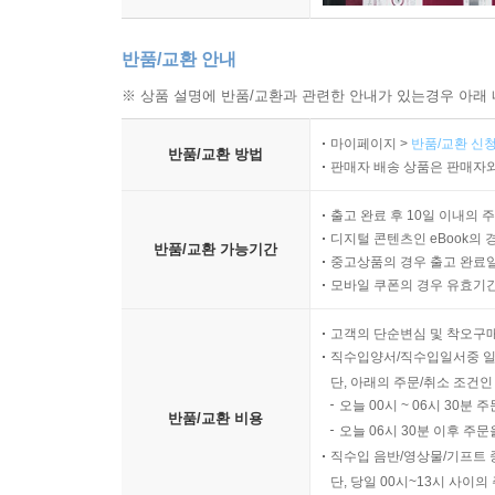
반품/교환 안내
※ 상품 설명에 반품/교환과 관련한 안내가 있는경우 아래 
마이페이지 >
반품/교환 신청
반품/교환 방법
판매자 배송 상품은 판매자와
출고 완료 후 10일 이내의 
디지털 콘텐츠인 eBook의 
반품/교환 가능기간
중고상품의 경우 출고 완료일
모바일 쿠폰의 경우 유효기간(
고객의 단순변심 및 착오구
직수입양서/직수입일서중 일
단, 아래의 주문/취소 조건인
오늘 00시 ~ 06시 30분 
반품/교환 비용
오늘 06시 30분 이후 주문
직수입 음반/영상물/기프트 
단, 당일 00시~13시 사이