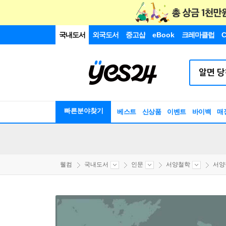
국내도서
외국도서
중고샵
eBook
크레마클럽
C
빠른분야찾기
베스트
신상품
이벤트
바이백
매
웰컴
국내도서
인문
서양철학
서양