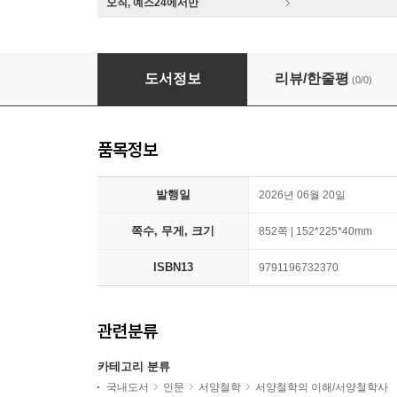
오직, 예스24에서만
헤겔 정신현상학 번역과 주해 1
도서정보
리뷰/한줄평
(0/0)
품목정보
발행일
2026년 06월 20일
쪽수, 무게, 크기
852쪽 | 152*225*40mm
ISBN13
9791196732370
관련분류
카테고리 분류
국내도서
인문
서양철학
서양철학의 이해/서양철학사