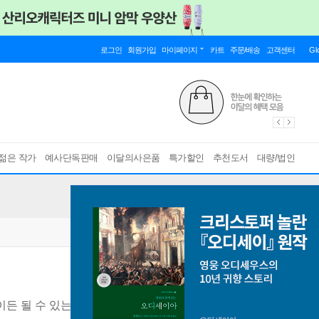
로그인
회원가입
마이페이지
카트
주문/배송
고객센터
Gl
젊은 작가
예사단독판매
이달의사은품
특가할인
추천도서
대량/법인
든 될 수 있는