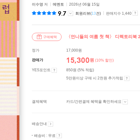
이수영
저
메멘토
2026년 06월 15일
9.7
회원리뷰(
13
건)
판매지수 1,440
〈언니들의 여름 첫 책〉 디렉토리북 20
구매혜택
정가
17,000원
15,300
원
판매가
(10% 할인)
YES포인트
850원 (5% 적립)
5만원이상 구매 시 2천원 추가적립
결제혜택
카드/간편결제 혜택을 확인하세요
배송안내
배송비 : 무료