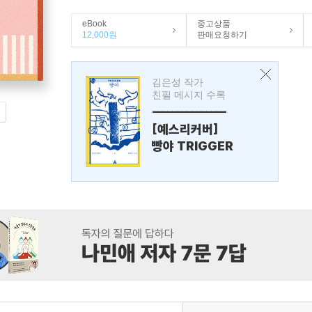
eBook
중고상품
12,000원
판매요청하기
김은성 작가
친필 메시지 수록
---------------
[예스리커버]
빵야 TRIGGER