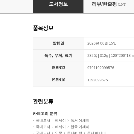
선을 넘는 북클럽
도서정보
리뷰/한줄평
(10/3)
품목정보
발행일
2026년 06월 15일
쪽수, 무게, 크기
232쪽 | 312g | 128*200*18
ISBN13
9791192099576
ISBN10
1192099575
관련분류
카테고리 분류
국내도서
에세이
독서 에세이
국내도서
에세이
한국 에세이
국내도서
인문
독서/비평
독서 에세이