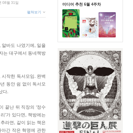
년 08월 31일
미디어 추천 6월 4주차
펼쳐보기
, 알바도 나였기에, 일을
저자는 대구에서 동네책방
 시작한 독서모임. 완벽
0년 동안 쉼 없이 독서모
났다.
 끝난 뒤 직장의 ‘정수
리’가 있다면, 책방에는
배추라면, 같이 읽는 책은
나아간 작은 혁명에 관한