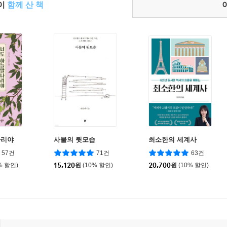
들이
함께 산 책
나리야
사물의 뒷모습
최소한의 세계사
57건
71건
63건
% 할인)
15,120
원
(10% 할인)
20,700
원
(10% 할인)