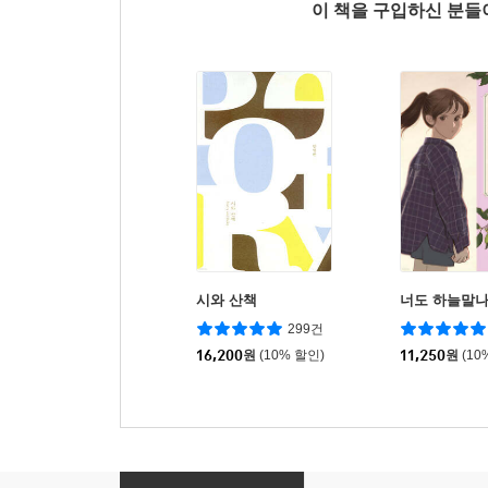
이 책을 구입하신 분
시와 산책
너도 하늘말
299건
16,200
원
(10% 할인)
11,250
원
(10