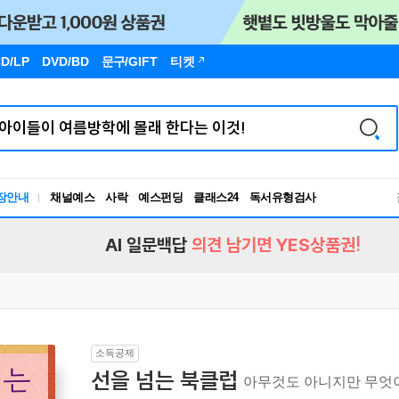
D/LP
DVD/BD
문구
/GIFT
티켓
장안내
채널예스
사락
예스펀딩
클래스24
독서유형검사
RBTI Lab
독서유형검사
AI 일문백답
의견 남기면 YES상품권!
소득공제
선을 넘는 북클럽
아무것도 아니지만 무엇이