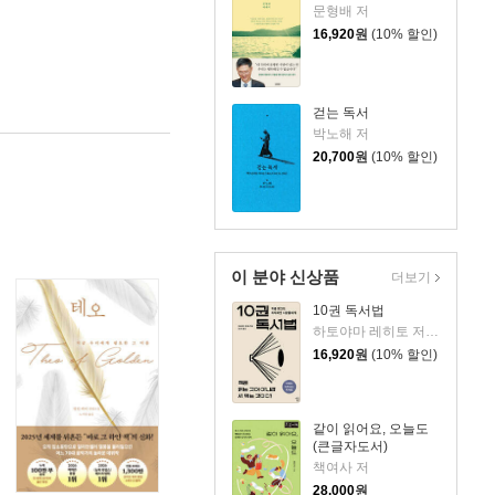
문형배 저
16,920
원
(10% 할인)
걷는 독서
박노해 저
20,700
원
(10% 할인)
이 분야 신상품
더보기
10권 독서법
하토야마 레히토 저/원선미 역
16,920
원
(10% 할인)
같이 읽어요, 오늘도
(큰글자도서)
책여사 저
28,000
원