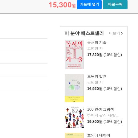
15,300
카트에 넣기
바로구매
원
이 분야 베스트셀러
더보기
독서의 기술
고명환 저
17,820
원
(10% 할인)
오독의 발견
김민철 저
16,920
원
(10% 할인)
100 인생 그림책
하이케 팔러 저/발레리오 비달리 그림/김서정 역
19,800
원
(10% 할인)
호의에 대하여