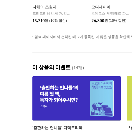
니체의 초월자
오디세이아
프리드리히 니체 저/김철 편역
히읏
호메로스 저/페테르 파울 루벤스 그림/박문재 역
|
15,210
원
(10% 할인)
24,300
원
(10% 할인)
검색 페이지에서 선택된 태그에 등록된 더 많은 상품을 확인해 
이 상품의 이벤트
(14개)
'출판하는 언니들' 디렉토리북
『