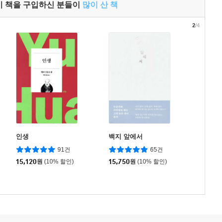
이 책을 구입하신 분들이
많이 산 책
2
/4
인생
백지 앞에서
91건
65건
15,120
원
(10% 할인)
15,750
원
(10% 할인)