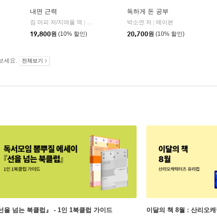
내면 근력
독하게 돈 공부
짐 머피 저/지여울 역
현대지성
윌북(willbook)
박소연 저
메이븐
|
|
|
19,800
원
(10% 할인)
20,700
원
(10% 할인)
보세요.
전체보기
선을 넘는 북클럽』 - 1인 1북클럽 가이드
이달의 책 8월 : 산리오