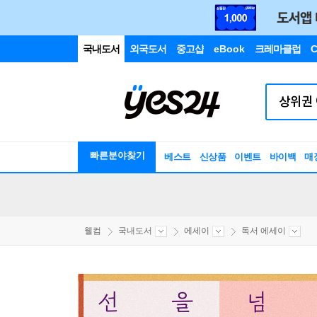
국내도서
외국도서
중고샵
eBook
크레마클럽
C
빠른분야찾기
베스트
신상품
이벤트
바이백
매
웰컴
국내도서
에세이
독서 에세이