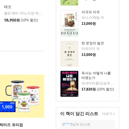
테오
자극과 자국
앨런 레비 저/노지양 역
오팬하우스
|
보나,이재림 저
18,900
원
(10% 할인)
13,000
원
한 문장의 발견
라르마이 저
13,000
원
독서는 어떻게 나를
바꿨는가
모네타리움(강승우) 저
17,820
원
(10% 할인)
이 책이 담긴
리스트
더보기
d****3
님의 리스트
캐릭터즈 유리컵