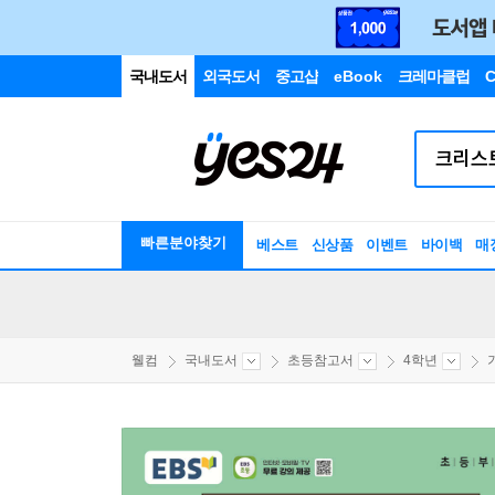
국내도서
외국도서
중고샵
eBook
크레마클럽
C
빠른분야찾기
베스트
신상품
이벤트
바이백
매
웰컴
국내도서
초등참고서
4학년