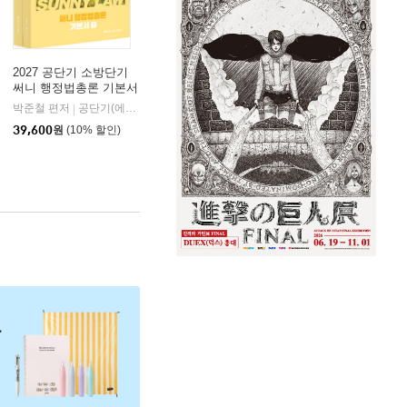
2027 공단기 소방단기
써니 행정법총론 기본서
박준철 편저
공단기(에스티유니타스)
|
39,600
원
(10% 할인)