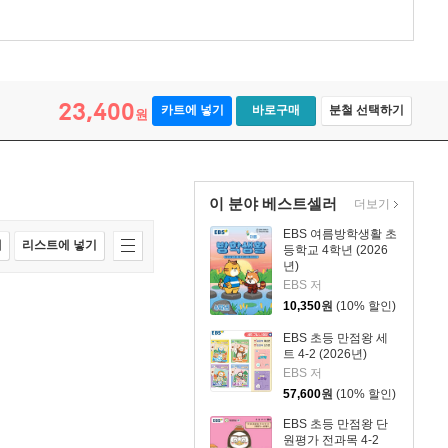
23,400
카트에 넣기
바로구매
분철 선택하기
원
이 분야 베스트셀러
더보기
EBS 여름방학생활 초
매
리스트에 넣기
등학교 4학년 (2026
년)
EBS 저
10,350
원
(10% 할인)
EBS 초등 만점왕 세
트 4-2 (2026년)
EBS 저
57,600
원
(10% 할인)
EBS 초등 만점왕 단
원평가 전과목 4-2