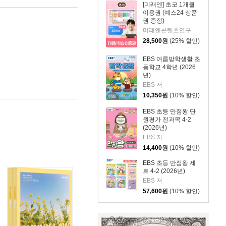
[미래엔] 초코 1개월
이용권 (예스24 상품
권 증정)
미래엔콘텐츠연구회 저
28,500
원
(25% 할인)
EBS 여름방학생활 초
등학교 4학년 (2026
년)
EBS 저
10,350
원
(10% 할인)
EBS 초등 만점왕 단
원평가 전과목 4-2
(2026년)
EBS 저
14,400
원
(10% 할인)
EBS 초등 만점왕 세
트 4-2 (2026년)
EBS 저
57,600
원
(10% 할인)