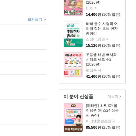
(2026년)
EBS 저
14,400
원
(10% 할인)
펼쳐보기
바빠 급수 시험과 어
휘력 잡는 초등 한자
총정리
김정미,강민 저
15,120
원
(10% 할인)
우등생 해법 국사과
시리즈 세트 4-2
(2026년)
편집부 저
41,400
원
(10% 할인)
이 분야 신상품
더보기
[미래엔] 초코 3개월
이용권 (예스24 상품
권 증정)
미래엔콘텐츠연구회 저
85,500
원
(25% 할인)