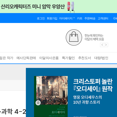
로그인
회원가입
마이페이지
카트
주문/배송
고객센터
Gl
젊은 작가
예사단독판매
이달의사은품
특가할인
추천도서
대량/법인
과학 4-2 (2026년)
바쁜 초등학생을 위한 국·사·