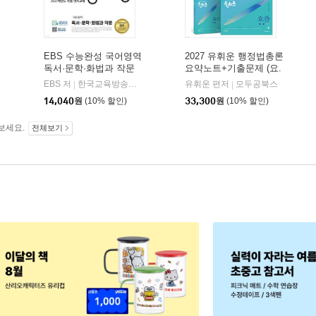
EBS 수능완성 국어영역
2027 유휘운 행정법총론
독서·문학·화법과 작문
요약노트+기출문제 (요.
(2026년)
플.)
비상교육
EBS 저
한국교육방송공사
유휘운 편저
모두공북스
|
|
|
14,040
원
(10% 할인)
33,300
원
(10% 할인)
보세요.
전체보기