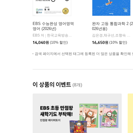
EBS 수능완성 영어영역
완자 고등 통합과학 2 (2
영어 (2026년)
026년용)
EBS 저
한국교육방송공사
김은경,채규선,조향숙 등저
|
14,040
원
(10% 할인)
16,650
원
(10% 할인)
검색 페이지에서 선택된 태그에 등록된 더 많은 상품을 확인해 
이 상품의 이벤트
(8개)