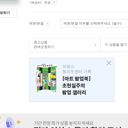
배송비 : 무료
유하기
제본/분철
제본/분철 여부를 선택해주세요. (필수)
중고상품
이 상품을 팔기
판매요청하기
프랑스
퐁피두센터 기획
[아트 팝업북]
초현실주의
팝업 갤러리