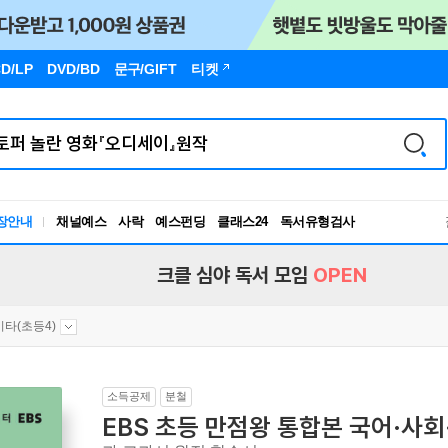
D/LP
DVD/BD
문구
/GIFT
티켓
독서유형검사
장안내
채널예스
사락
예스펀딩
클래스24
RBTI Lab
독서유형검사
크클 심야 독서 모임
OPEN
기타(초등4)
소득공제
분철
EBS 초등 만점왕 통합본 국어·사회·