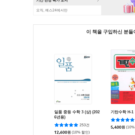
기간 한정 특가 도서
오직, 예스24에서만
이 책을 구입하신 분
일품 중등 수학 3 (상) (202
기탄수학 H-1
6년용)
253건
5,400
원
(10%
12,600
원
(10% 할인)