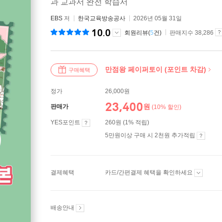
과 교과서 완전 학습서
EBS
저
한국교육방송공사
2026년 05월 31일
10.0
회원리뷰(
5
건)
판매지수 38,286
만점왕 페이퍼토이 (포인트 차감)
구매혜택
정가
26,000원
23,400
원
판매가
(10% 할인)
YES포인트
260원 (1% 적립)
5만원이상 구매 시 2천원 추가적립
결제혜택
카드/간편결제 혜택을 확인하세요
배송안내