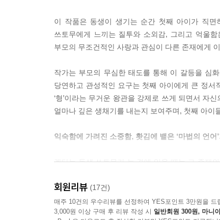
이 작품은 동생이 생기는 순간 첫째 아이가 직면
쓰토무에게 느끼는 질투와 소외감, 그리고 억울함
부모의 무조건적인 사랑과 관심이 다른 존재에게 이
작가는 부모의 무심한 태도를 통해 이 갈등을 심화시
당연하고 관성적인 요구는 첫째 아이에게 큰 정서
‘형’이라는 무거운 왕관을 강제로 쓰게 되면서 자
얼마나 깊은 생채기를 내는지 보여주며, 첫째 아이
익숙함에 가려진 소중함, 홧김에 뱉은 ‘마법의 언어
겐타는 동생 쓰토무가 늘 곁에 있을 때는 그 존재의
사소한 일상 속에서 겐타는 끊임없이 짜증을 내고
회원리뷰
돌려보낸다.”라는 협박을 무기로 사용합니다. 언제든
(17건)
물건으로 취급하는 겐타의 미성숙함을 고스란히 드
매주 10건의 우수리뷰를 선정하여 YES포인트 3만원을 드
3,000원 이상 구매 후 리뷰 작성 시
일반회원 300원, 마니아