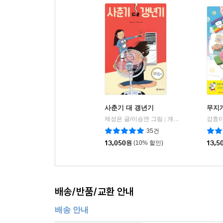
사춘기 대 갱년기
무지
제성은 글/이승연 그림
개암나무
강효미
|
35건
13,050
원
(10% 할인)
13,5
배송/반품/교환 안내
배송 안내