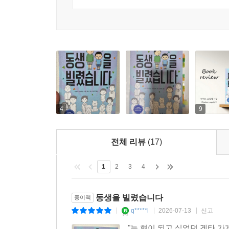
〈교과 연계〉
국어 3-2 1. 작품을 보고 느낌을 나누어요
국어 4-2 9. 감동을 나누며 읽어요
도덕 3학년 3. 사랑이 가득한 우리 집
4
9
전체 리뷰
(17)
1
2
3
4
동생을 빌렸습니다
종이책
q*****l
2026-07-13
신고
|
|
|
"늘 형이 되고 싶었던 겐타,