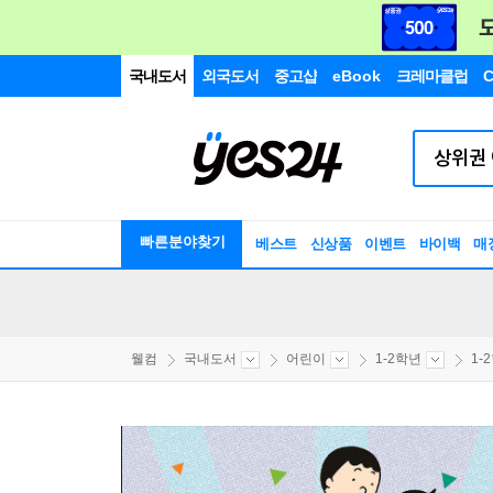
국내도서
외국도서
중고샵
eBook
크레마클럽
C
빠른분야찾기
베스트
신상품
이벤트
바이백
매
웰컴
국내도서
어린이
1-2학년
1-