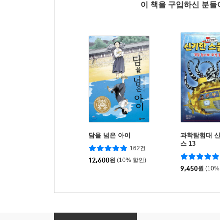
이 책을 구입하신 분
담을 넘은 아이
과학탐험대 
스 13
162건
12,600
원
(10% 할인)
9,450
원
(10%