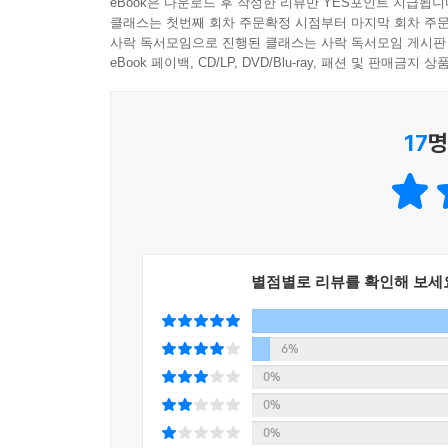
eBook은 다운로드 후 작성한 리뷰만 YES포인트 지급됩니
그러나 홧김에 내린 결정으로 진짜 쓰토무를 잃고 
클래스는 첫번째 회차 주문확정 시점부터 마지막 회차 주문
속에서 겐타는 비로소 동생과 함께 웃고 장난치던
사락 독서모임으로 진행된 클래스는 사락 독서모임 게시판
후에야 그 크기를 알 수 있다.’는 인생의 보편적이
eBook 페이백, CD/LP, DVD/Blu-ray, 패션 및 판매금
단순히 동생을 향한 그리움을 넘어, 한 뼘 더 자라
17
명
대여된 기억은 지워져도, 우리가 나눈 진심은 영원
이 작품이 단순한 형제 갈등 이야기를 넘어 깊은
때문입니다. 쓰토무는 계약 기간이 끝나면 반납되
추억, 그리고 형을 향해 품었던 사랑은 세상 그 어
별점별로 리뷰를 확인해 보세
작품 후반부의 가장 거대한 정서적 충격은 쓰토
언젠가는 헤어져야만 하는 동생 로봇이라는 한계를
형에 대한 사랑을 꾹꾹 눌러 담아 편지를 썼던 것
6%
아니라, 영혼을 다해 가족을 사랑했던 진정한 가
0%
생물학적 존재 여부를 떠나, 서로를 향한 진심과 
0%
0%