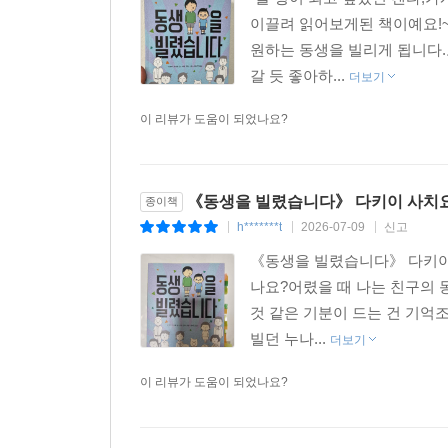
이끌려 읽어보게된 책이예요!
원하는 동생을 빌리게 됩니다
갈 듯 좋아하...
더보기
이 리뷰가 도움이 되었나요?
《동생을 빌렸습니다》 다키이 사치요 
종이책
h*******t
2026-07-09
신고
|
|
|
《동생을 빌렸습니다》 다키이 
나요?어렸을 때 나는 친구의 
것 같은 기분이 드는 건 기억조
빌던 누나...
더보기
이 리뷰가 도움이 되었나요?