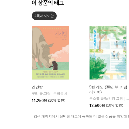
이 상품의 태그
#독서지도안
긴긴밤
5번 레인 (30만 부 기념
리커버)
루리 글,그림
문학동네
|
은소홀 글/노인경 그림
문
|
11,250
원
(10% 할인)
12,600
원
(10% 할인)
검색 페이지에서 선택된 태그에 등록된 더 많은 상품을 확인해 