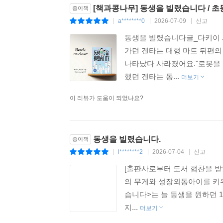
[책과콩나무] 동생을 빌렸습니다 / 초
종이책
a********0
2026-07-09
신고
|
|
|
동생을 빌렸습니다글_다키이 사
가던 겐타는 대형 마트 뒤편의
나타났다 사라졌어요."로봇을 
했던 겐타는 동...
더보기
이 리뷰가 도움이 되었나요?
동생을 빌렸습니다.
종이책
l********2
2026-07-04
신고
|
|
|
[출판사로부터 도서 협찬을 받
의 무게와 성장외동아이를 키우
습니다>는 늘 동생을 원하던 
지...
더보기