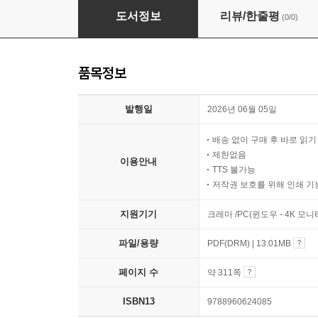
한국 고대 도교
도서정보
리뷰/한줄평
(0/0)
품목정보
발행일
2026년 06월 05일
배송 없이 구매 후 바로 읽
제한없음
이용안내
TTS 불가능
저작권 보호를 위해 인쇄 기
지원기기
크레마 /PC(윈도우 - 4K 모
파일/용량
PDF(DRM) | 13.01MB
페이지 수
약 311쪽
ISBN13
9788960624085