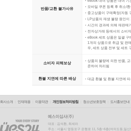
eBook 대여 상품은 대여 기
모바일 쿠폰 등록 후 취소/환
반품/교환 불가사유
중고상품이 구매확정(자동 
LP상품의 재생 불량 원인이 기
시간의 경과에 의해 재판매가
전자상거래 등에서의 소비자
eBook 세트 상품은 일괄 
1개의 상품으로 취급 및 판매
우, 세트 상품 전부 및 세트
상품의 불량에 의한 반품, 교
소비자 피해보상
준하여 처리됨
환불 지연에 따른 배상
대금 환불 및 환불 지연에 
회사소개
인재채용
이용약관
개인정보처리방침
청소년보호정책
도서홍보안내
대표 : 김석환, 최세라
주소 : 서울시 영등포구 은행로 11, 5층~6층(여의도동,일신