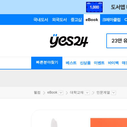
국내도서
외국도서
중고샵
eBook
크레마클럽
C
빠른분야찾기
베스트
신상품
이벤트
바이백
매
웰컴
eBook
대학교재
인문계열