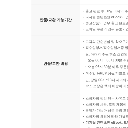
출고 완료 후 10일 이내의 
디지털 콘텐츠인 eBook의 
반품/교환 가능기간
중고상품의 경우 출고 완료일
모바일 쿠폰의 경우 유효기간(
고객의 단순변심 및 착오구
직수입양서/직수입일서중 일
단, 아래의 주문/취소 조건인
오늘 00시 ~ 06시 30분 
반품/교환 비용
오늘 06시 30분 이후 주문
직수입 음반/영상물/기프트 
단, 당일 00시~13시 사이
박스 포장은 택배 배송이 가
소비자의 책임 있는 사유로 
소비자의 사용, 포장 개봉에 
복제가 가능한 상품 등의 포장을 
소비자의 요청에 따라 개별
디지털 컨텐츠인 eBook, 