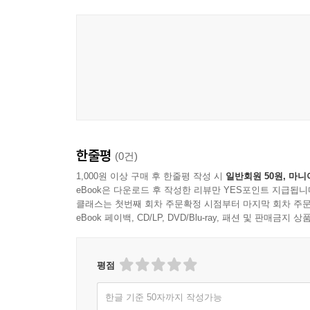
무너진 자리에서 우리는 비로소 서로의 고통을 듣기
일상의 침묵과 맞닿아 있는지를 깊이 있게 탐구했
일상의 경험에 대한 신학적 성찰이 돋보이는 걸작이
끝없는 소음과 발화만을 요구하는 시대에, 타인의 
-
최혜영, 성심수녀회 수녀, 가톨릭대학교 명예교수
지금까지 나온 신학 저서 중 이토록 깊은 울림을 
침묵이 지닌 다채로운 결을 이처럼 밀도 있게 그려
연대하여 걷는 모든 이에게 축복 같은 선물이 될 것
-
앤드루 프레보, 조지타운대학교 가톨릭학 아마투
한줄평
(0건)
이 시대에 침묵의 신비가 어떤 의미를 지니는지 집
1,000원 이상 구매 후 한줄평 작성 시
일반회원 50원, 마니
eBook은 다운로드 후 작성한 리뷰만 YES포인트 지급됩니
전통을 섬세하게 읽어 내는 데서 그치지 않고, 이를
클래스는 첫번째 회차 주문확정 시점부터 마지막 회차 주문
입이 막힌 이들의 고통에 각별히 귀를 기울이는 
eBook 페이백, CD/LP, DVD/Blu-ray, 패션 및 판매금
사유가 이 책에 담겨 있다.
-
더글러스 크리스티, 로욜라매리마운트대학교 신학
평점
철학 담론과 종교 서사, 그리고 사회 분석을 유
한글 기준 50자까지 작성가능
격렬하게 충돌하고 씨름하는 현장임을 증명한다. 침