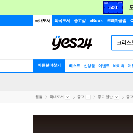
국내도서
외국도서
중고샵
eBook
크레마클럽
C
빠른분야찾기
베스트
신상품
이벤트
바이백
매
웰컴
국내도서
종교
종교 일반
종교