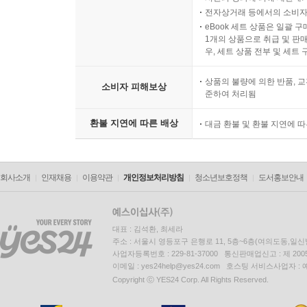
전자상거래 등에서의 소비자
eBook 세트 상품은 일괄 
1개의 상품으로 취급 및 판매
우, 세트 상품 전부 및 세트
상품의 불량에 의한 반품, 교
소비자 피해보상
준하여 처리됨
환불 지연에 따른 배상
대금 환불 및 환불 지연에 
회사소개
인재채용
이용약관
개인정보처리방침
청소년보호정책
도서홍보안내
대표 : 김석환, 최세라
주소 : 서울시 영등포구 은행로 11, 5층~6층(여의도동,일신
사업자등록번호 : 229-81-37000 통신판매업신고 : 제 200
이메일 : yes24help@yes24.com 호스팅 서비스사업자 :
Copyright ⓒ YES24 Corp. All Rights Reserved.