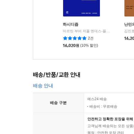
침묵이 우리를 근본적인 변혁으로 이끄는 그 다채
보편적 틀 위에 문화적 특수성과 신비적 실천이라
변모시킨다.
하시디즘
난민의
- 《폴리티컬 테올로지》
마르틴 부버 저폴 멘데스-플로어 편/손성현 역
김진호
2건
16,2
16,020
원
(10% 할인)
배송/반품/교환 안내
배송 안내
예스24 배송
배송 구분
배송비 : 무료배송
안전하고 정확한 포장을 위해 
고객님께 배송되는 모든 상품을
목적 : 안전한 포장 관리