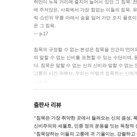
럭만이 뉴욕 거리에 줄지어 늘어서 있던 그 침묵. 
에 주저앉은, 사회에서 가장 힘없는 이들의 침묵. 
릭 쇼빈의 무릎 아래서 숨을 잃어 가던 조지 플로이
온 그 침묵.
--- p.17
침묵의 규정할 수 없는 본성은 침묵을 인간의 언어
의 말할 수 없는 신비를 표현할 수 있는 수단이며,
다. 침묵은 말할 수 없는 신의 신비와 말할 수 없는
고통의 시간 속에서, 우리는 어떻게 침묵하는 신에
--- p.31
침묵을 대하는 이러한 안이한 태도는 침묵의 가치를
출판사 리뷰
마를 안긴다. 내가 몸담은 활동가 집단과 학술 공
게 균형을 찾을 것인가?” 하는 질문이 자주 제기된다
“침묵은 가장 취약한 곳에서 들려오는 신의 음성, 
려는 갈망을 반영한다. 과연 우리는 세상과 깊이 연
신비주의와 세월호, 인종 정의 운동을 잇는 독창적 
싸우도록 우리를 격려하는 동시에, 우리자신의 목소
“침묵당하는 이들의 고통에 귀 기울이는, 강렬하고
잡히지 않고 타자의 고통에 귀 기울이는 법을 배울 