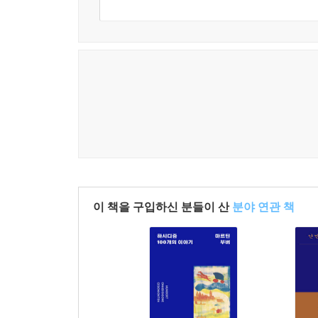
‘발화’에만 부여해 온 과도한 특권에 정면으로 도전
-
곽푸이란, 《포스트식민주의 정치와 신학》 저자
침묵을 향한 저자의 탁월하고 학구적인 성찰은 
아우른다. 침묵이 신의 세계로 들어가는 문인 동시에
지혜로우며 박식하고도 독보적이다.
-
웬디 팔리, 레드랜즈대학교 신학대학원 샌프란시스
철학과 신학, 그리스도교 신비주의 전통과 시적 영
내놓았다. 정교하고도 유려한 문체로 쓰인 이 
실천임을 일깨워 준다. 교회와 현장에서 영적 지도
이 책을 구입하신 분들이 산
분야 연관 책
-
수연 박, 뉴욕 유니온신학교 교학부총장·학장
깊은 감동과 치밀한 사유가 공존하는 성찰이자 해
발휘하는지를 아름답고도 명료하게 입증해 낸다. 나
-
《가톨릭 북스 리뷰》