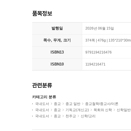
품목정보
발행일
2026년 06월 15일
쪽수, 무게, 크기
374쪽 | 476g | 135*210*30
ISBN13
9791194216476
ISBN10
1194216471
관련분류
카테고리 분류
국내도서
종교
종교 일반
종교철학/종교사/이론
국내도서
종교
기독교(개신교)
목회와 신학
신학일반
국내도서
종교
천주교
신학/교리