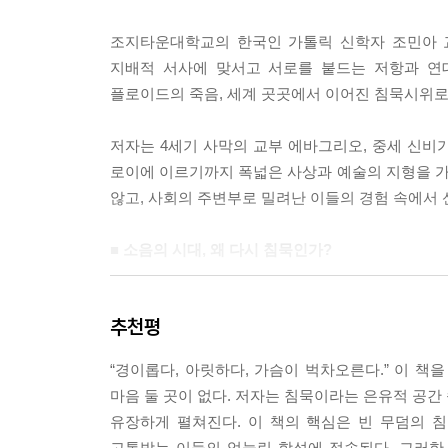
--- pp. 89-90
조지타운대학교의 한국인 가톨릭 신학자 조민아 교
지배적 서사에 맞서고 서로를 붙드는 저항과 연
미국 다큐멘터리 감독 조슈아 오펜하이머가 연출한 
플로이드의 죽음, 세계 곳곳에서 이어진 침묵시위로
그의 형은 1965-1966년 인도네시아 대학살 당
가해자들을 직접 찾아간다. 그는 그들의 시력을 검
저자는 4세기 사막의 교부 에바그리오, 중세 신비가
해자들은 이내 분노를 터뜨리며 자신의 범행을 부인하
로이에 이르기까지 폭넓은 사상과 예술의 지형을 
고 요란하며 태연자약한 가해자들의 말과 극명한 대비
않고, 사회의 주변부로 밀려난 이들의 경험 속에서 
학살 이후 공동체 전체가 짊어져 온 트라우마를 침
--- p.151
■ 소음의 시대, 왜 다시 침묵인가?
억압 앞에서 침묵을 깨고 말해야 한다는 충동은 자
팬데믹 기간 도시를 뒤덮은 적막, 세월호 유가족이 
수동적으로 동의한 것으로 받아들이지만, 말로 응수
추천평
기억하기 위해 광장을 메운 얼굴 없는 형상들. 
도 한다. 혐오와 편견, 분열의 언어가 무기처럼 사
낸다. 이 책에 따르면 침묵은 체념이 아니다. 
하고, 억압에 저항하며, 주체성을 되찾을 다른 방법
“경이롭다, 아릿하다, 가슴이 벅차오른다.” 이 책
언어를 거부하는 저항의 몸짓이다. 저자는 이를 ‘외
지가 필요하다. 그렇다면 침묵은 폭력적인 언어에 굴
마음 둘 곳이 없다. 저자는 침묵이라는 은유적 공간
앞에서 터져 나오는 침묵이고, 우울의 침묵은 상
--- pp.208-209
유장하게 펼쳐진다. 이 책의 핵심은 빈 무덤의 
거부하는 침묵이다. 서로 다른 이 침묵들은 결국 신
고통받는 이들의 억눌린 함성에 접속된다. 그러한