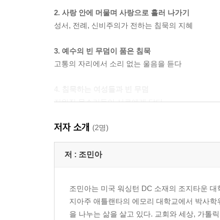
2. 사랑 안에 머물며 사랑으로 흘러 나가기
성서, 전례, 신비주의가 전하는 침묵의 지혜
3. 예수의 빈 무덤이 품은 침묵
고통의 자리에서 소리 없는 울음을 듣다
4. 침묵하는 여성들과 빈 무덤
지워진 목소리들이 서로에게 닿다
저자 소개
5. 빈 무덤의 고요한 기쁨
(2명)
비어 있음에 온 마음을 기울이다
저 :
조민아
에필로그
참고문헌
조민아는 미국 워싱턴 DC 소재의 조지타운 대
찾아보기
지아주 애틀랜타의 에모리 대학교에서 박사학위
을 나누는 삶을 살고 있다. 교회와 세상, 가톨릭