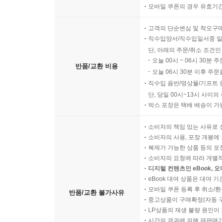
모바일 쿠폰의 경우 유효기간(
고객의 단순변심 및 착오구
직수입양서/직수입일서중 일
단, 아래의 주문/취소 조건인
오늘 00시 ~ 06시 30분 
반품/교환 비용
오늘 06시 30분 이후 주문
직수입 음반/영상물/기프트 
단, 당일 00시~13시 사이
박스 포장은 택배 배송이 가
소비자의 책임 있는 사유로 
소비자의 사용, 포장 개봉에 
복제가 가능한 상품 등의 포장을 
소비자의 요청에 따라 개별
디지털 컨텐츠인 eBook, 
eBook 대여 상품은 대여 기
모바일 쿠폰 등록 후 취소/환
반품/교환 불가사유
중고상품이 구매확정(자동 
LP상품의 재생 불량 원인이 기
시간의 경과에 의해 재판매가