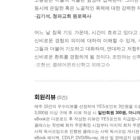
드러난다.
그러나 더 가까이 들여다보고 귀를 기울이면, 침묵이
동시에 은밀한 혹은 노골적인 폭력에 대한 강력한 
안겨 곤히 잠든 아기의 평온함 속에, 해가 뜨고 지
-
김기석, 청파교회 원로목사
■ 신비주의와 현실 정치를 잇는 독창적 시선
는 겸손한 감사 속에, 처음 보는 사람들이 말 대신
침묵 속에 그 기쁨은 깃들어 있다. 혼란스럽고 소란
어느 날 침묵 기도 가운데, 시간이 흐르고 있다고
이 책의 가장 큰 특징은 기독교 신비주의 전통과 
바로 이 침묵의 순간들 속에서 우리는 우리를 둘러
신비로운 경험의 의미에 대하여 이해할 수 있게, 
에크하르트, 시몬 베유로 이어지는 침묵의 영성을 
--- pp.271-272
그들과 더불어 기도하고 대화하며, 연대하고 저항하
추모, 인종차별 반대 시위와 연결하며 침묵이 어떻
신비로운 환희를 경험하게 될 것이다. 조민아는 신
예술가 차학경과 세계적인 인도 작가 아룬다티 
그렇다면 이제 나는 무엇을 해야 하는가? 먼저, 여기
-
오현선, 클레어몬트신학교 외래교수
중심으로 가져온다. 그들의 침묵은 더 이상 주변의 
--- p.341
어떤 글을 읽을 때 주제가 저자를 선택했다는 강렬
■ 범람하는 말의 시대, 경청과 연대의 회복
있었다. 그의 삶과 학문의 궤적은 그를 어렵고도 소중
회원리뷰
수 있는 공간에 닿게 하였다. 사유를 깨우고 마음을
(0건)
말은 넘쳐나지만 경청은 사라져 가는 시대다. 소
저자는 독자들을 조건 없이 침묵이라는 하느님 사랑의
매주 10건의 우수리뷰를 선정하여 YES포인트 3만원을 드
저자는 지금 우리에게 필요한 것은 더 많은 말이
3,000원 이상 구매 후 리뷰 작성 시
일반회원 300원, 마니아
가장 깊은 그늘에 있는 이들과 함께 연대하며 구원의
있는지 끝까지 귀 기울여 듣는 일 말이다.
eBook은 다운로드 후 작성한 리뷰만 YES포인트 지급됩니
-
최대환, 천주교 의정부 교구 신부
클래스는 첫번째 회차 주문확정 시점부터 마지막 회차 주문
사락 독서모임으로 진행된 클래스는 사락 독서모임 게시판
이 책은 침묵을 통해 신을 이야기하는 책이 아니다.
그리스도교 신비주의 및 관상 전통 안에서 침묵의 
eBook 페이백, CD/LP, DVD/Blu-ray, 패션 및 판매금