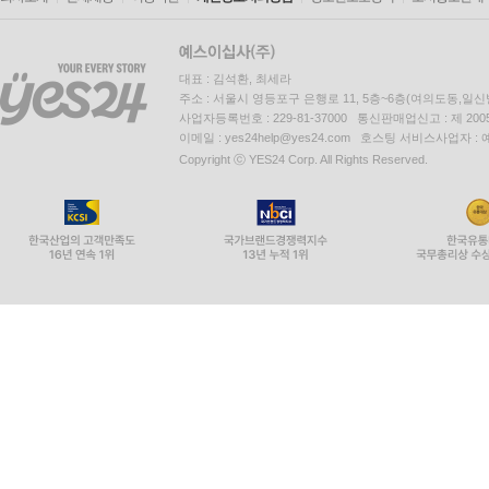
대표 : 김석환, 최세라
주소 : 서울시 영등포구 은행로 11, 5층~6층(여의도동,일신
사업자등록번호 : 229-81-37000 통신판매업신고 : 제 200
이메일 : yes24help@yes24.com 호스팅 서비스사업자 :
Copyright ⓒ YES24 Corp. All Rights Reserved.