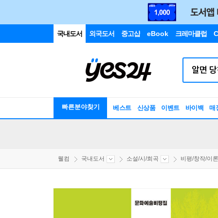
국내도서
외국도서
중고샵
eBook
크레마클럽
C
빠른분야찾기
베스트
신상품
이벤트
바이백
매
웰컴
국내도서
소설/시/희곡
비평/창작/이