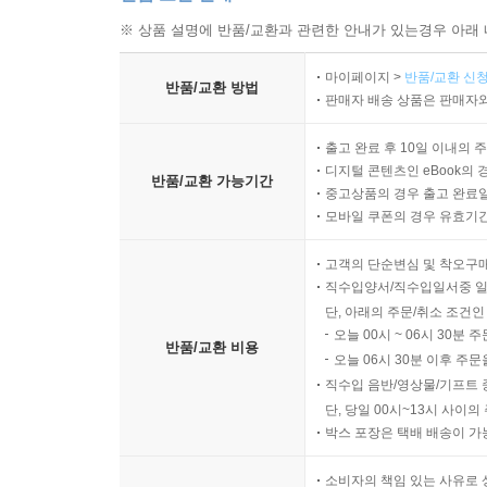
※ 상품 설명에 반품/교환과 관련한 안내가 있는경우 아래 
마이페이지 >
반품/교환 신청
반품/교환 방법
판매자 배송 상품은 판매자와
출고 완료 후 10일 이내의 
디지털 콘텐츠인 eBook의 
반품/교환 가능기간
중고상품의 경우 출고 완료일
모바일 쿠폰의 경우 유효기간(
고객의 단순변심 및 착오구
직수입양서/직수입일서중 일
단, 아래의 주문/취소 조건인
오늘 00시 ~ 06시 30분 
반품/교환 비용
오늘 06시 30분 이후 주문
직수입 음반/영상물/기프트 
단, 당일 00시~13시 사이
박스 포장은 택배 배송이 가
소비자의 책임 있는 사유로 