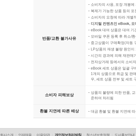
소비자의 사용, 포장 개봉에 
복제가 가능한 상품 등의 포장을 
소비자의 요청에 따라 개별
디지털 컨텐츠인 eBook, 
eBook 대여 상품은 대여 기
모바일 쿠폰 등록 후 취소/환
반품/교환 불가사유
중고상품이 구매확정(자동 
LP상품의 재생 불량 원인이 기
시간의 경과에 의해 재판매가
전자상거래 등에서의 소비자
eBook 세트 상품은 일괄 
1개의 상품으로 취급 및 판매
우, 세트 상품 전부 및 세트
상품의 불량에 의한 반품, 교
소비자 피해보상
준하여 처리됨
환불 지연에 따른 배상
대금 환불 및 환불 지연에 
회사소개
인재채용
이용약관
개인정보처리방침
청소년보호정책
도서홍보안내