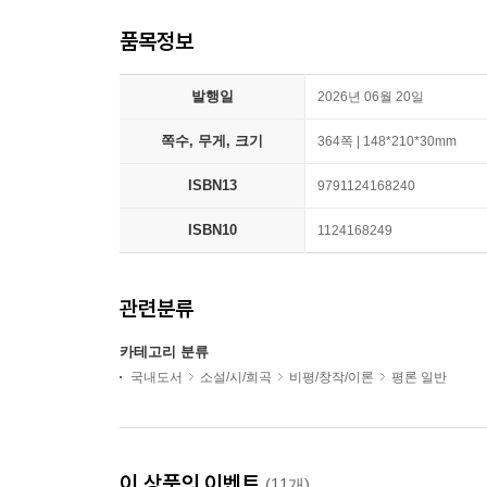
품목정보
발행일
2026년 06월 20일
쪽수, 무게, 크기
364쪽 | 148*210*30mm
ISBN13
9791124168240
ISBN10
1124168249
관련분류
카테고리 분류
국내도서
소설/시/희곡
비평/창작/이론
평론 일반
이 상품의 이벤트
(11개)