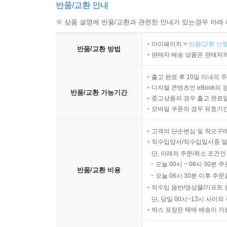
반품/교환 안내
※ 상품 설명에 반품/교환과 관련한 안내가 있는경우 아래 
마이페이지 >
반품/교환 신청
반품/교환 방법
판매자 배송 상품은 판매자와
출고 완료 후 10일 이내의 
디지털 콘텐츠인 eBook의 
반품/교환 가능기간
중고상품의 경우 출고 완료일
모바일 쿠폰의 경우 유효기간(
고객의 단순변심 및 착오구
직수입양서/직수입일서중 일
단, 아래의 주문/취소 조건인
오늘 00시 ~ 06시 30분 
반품/교환 비용
오늘 06시 30분 이후 주문
직수입 음반/영상물/기프트 
단, 당일 00시~13시 사이
박스 포장은 택배 배송이 가