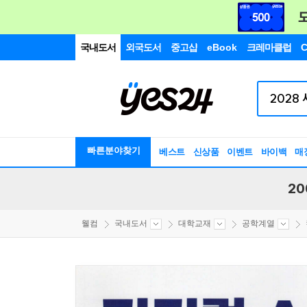
국내도서
외국도서
중고샵
eBook
크레마클럽
C
빠른분야찾기
베스트
신상품
이벤트
바이백
매
20
웰컴
국내도서
대학교재
공학계열