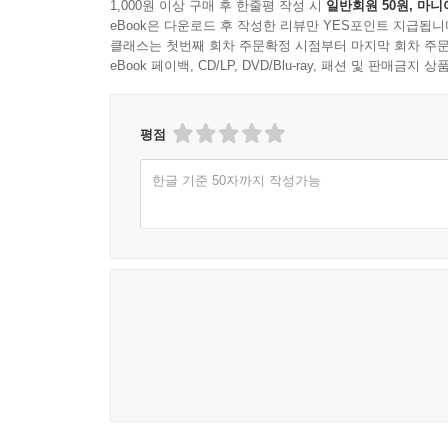
1,000원 이상 구매 후 한줄평 작성 시
일반회원 50원, 마니
eBook은 다운로드 후 작성한 리뷰만 YES포인트 지급됩니
클래스는 첫번째 회차 주문확정 시점부터 마지막 회차 주문
eBook 페이백, CD/LP, DVD/Blu-ray, 패션 및 판매금
평점
한글 기준 50자까지 작성가능