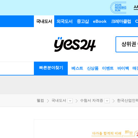
국내도서
외국도서
중고샵
eBook
크레마클럽
C
빠른분야찾기
베스트
신상품
이벤트
바이백
매
웰컴
국내도서
수험서 자격증
한국산업인력공