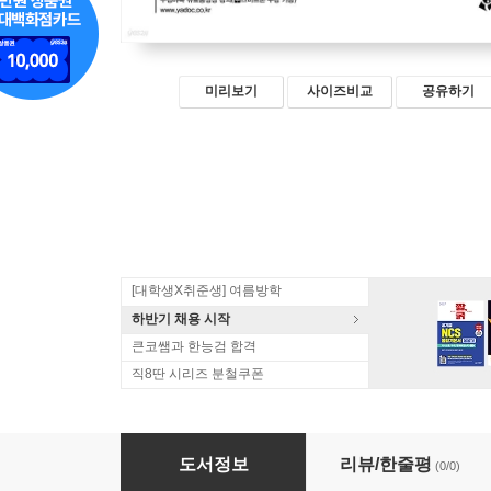
미리보기
사이즈비교
공유하기
[대학생X취준생] 여름방학
하반기 채용 시작
큰코쌤과 한능검 합격
직8딴 시리즈 분철쿠폰
2027 에너지관리산업기사 필기+기출 3개년 무
도서정보
리뷰/한줄평
(0/0)