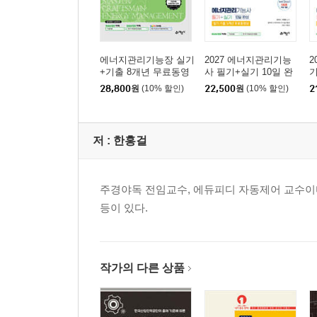
에너지관리기능장 실기
2027 에너지관리기능
2
+기출 8개년 무료동영
사 필기+실기 10일 완
기
상
성+필기 기출 5개년 무
풀
28,800
원
(10% 할인)
22,500
원
(10% 할인)
2
료동영상
저 :
한홍걸
주경야독 전임교수, 에듀피디 자동제어 교수이
등이 있다.
작가의 다른 상품