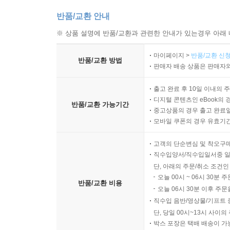
반품/교환 안내
※ 상품 설명에 반품/교환과 관련한 안내가 있는경우 아래 
마이페이지 >
반품/교환 신청
반품/교환 방법
판매자 배송 상품은 판매자와
출고 완료 후 10일 이내의 
디지털 콘텐츠인 eBook의 
반품/교환 가능기간
중고상품의 경우 출고 완료일
모바일 쿠폰의 경우 유효기간(
고객의 단순변심 및 착오구
직수입양서/직수입일서중 일
단, 아래의 주문/취소 조건인
오늘 00시 ~ 06시 30분 
반품/교환 비용
오늘 06시 30분 이후 주문
직수입 음반/영상물/기프트 
단, 당일 00시~13시 사이
박스 포장은 택배 배송이 가