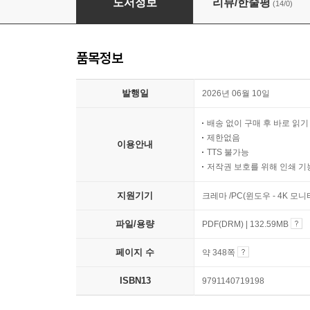
도서정보
리뷰/한줄평
(14/0)
품목정보
발행일
2026년 06월 10일
배송 없이 구매 후 바로 읽
제한없음
이용안내
TTS 불가능
저작권 보호를 위해 인쇄 기
지원기기
크레마 /PC(윈도우 - 4K 모
파일/용량
PDF(DRM) | 132.59MB
페이지 수
약 348쪽
ISBN13
9791140719198