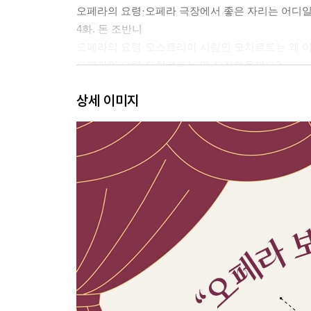
오페라의 요령·오페라 극장에서 좋은 자리는 어디
4화. 돈 조반니
오페라의 요령·오스트리아 사람인 모차르트는 왜 
오페라의 요령·모차르트는 왜 요절했을까요?
5화. 리골레토
상세 이미지
오페라의 요령· 베르디 오페라에는 왜 유난히 가족
6화. 투란도트
오페라의 요령·성악가로 성공하려면 어떻게 해야 
7화. 마탄의 사수
오페라의 요령·징슈필이란 무엇인가요?
오페라의 요령·〈마탄의 사수〉의 작곡가 베버는 
8화. 일 트로바토레
오페라의 요령·음유시인이란 무엇인가요?
9화. 사랑의 묘약
오페라의 요령·벨칸토 오페라란 무엇인가요?
오페라의 요령·오페라에는 어떤 약들이 등장하나요
10화. 나비부인