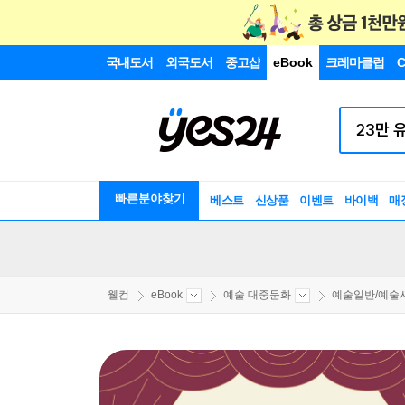
국내도서
외국도서
중고샵
eBook
크레마클럽
C
빠른분야찾기
베스트
신상품
이벤트
바이백
매
웰컴
eBook
예술 대중문화
예술일반/예술