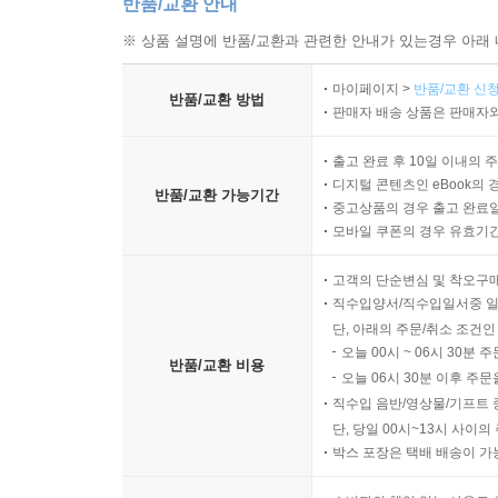
반품/교환 안내
※ 상품 설명에 반품/교환과 관련한 안내가 있는경우 아래 
마이페이지 >
반품/교환 신청
반품/교환 방법
판매자 배송 상품은 판매자와
출고 완료 후 10일 이내의 
디지털 콘텐츠인 eBook의 
반품/교환 가능기간
중고상품의 경우 출고 완료일
모바일 쿠폰의 경우 유효기간(
고객의 단순변심 및 착오구
직수입양서/직수입일서중 일
단, 아래의 주문/취소 조건인
오늘 00시 ~ 06시 30분 
반품/교환 비용
오늘 06시 30분 이후 주문
직수입 음반/영상물/기프트 
단, 당일 00시~13시 사이
박스 포장은 택배 배송이 가