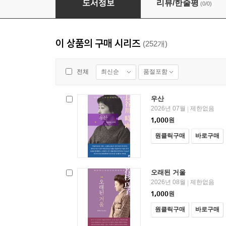
도서정보
리뷰/한줄평
(0/0)
이 상품의 구매 시리즈
(252개)
최신순
품절포함
전체
우산
2026년 07월
제한없음
|
1,000
원
원클릭구매
바로구매
오래된 거울
2026년 08월
제한없음
|
1,000
원
원클릭구매
바로구매