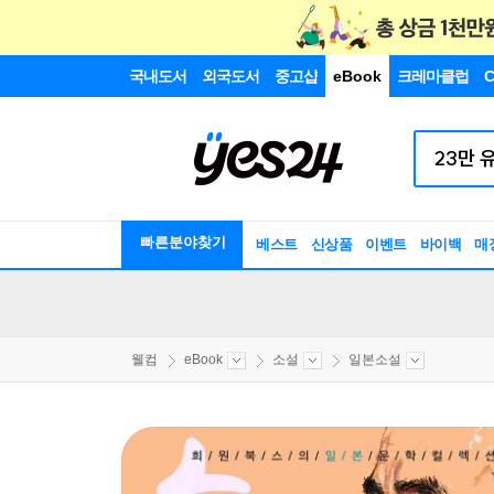
국내도서
외국도서
중고샵
eBook
크레마클럽
C
빠른분야찾기
베스트
신상품
이벤트
바이백
매
웰컴
eBook
소설
일본소설