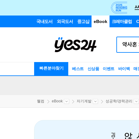
국내도서
외국도서
중고샵
eBook
크레마클럽
C
빠른분야찾기
베스트
신상품
이벤트
바이백
매
웰컴
eBook
자기계발
성공학/경력관리