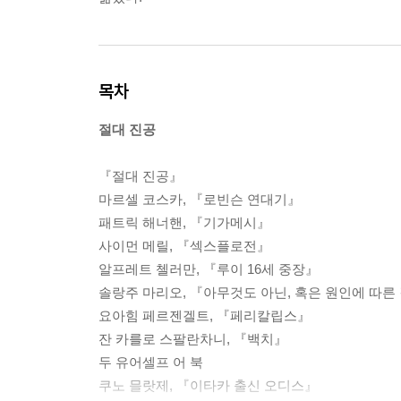
목차
절대 진공
『절대 진공』
마르셀 코스카, 『로빈슨 연대기』
패트릭 해너핸, 『기가메시』
사이먼 메릴, 『섹스플로전』
알프레트 첼러만, 『루이 16세 중장』
솔랑주 마리오, 『아무것도 아닌, 혹은 원인에 따른
요아힘 페르젠겔트, 『페리칼립스』
잔 카를로 스팔란차니, 『백치』
두 유어셀프 어 북
쿠노 믈랏제, 『이타카 출신 오디스』