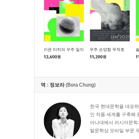
이욘 티히의 우주 일지
우주 순양함 무적호
12,600
원
11,200
원
1
역 :
정보라
(Bora Chung)
한국 현대문학을 대표하는
인 작품 세계를 구축해 
아나대에서 러시아문학과 
털문학상 모바일 부문 우수