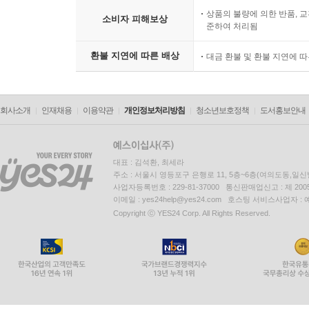
상품의 불량에 의한 반품, 교
소비자 피해보상
준하여 처리됨
환불 지연에 따른 배상
대금 환불 및 환불 지연에 
회사소개
인재채용
이용약관
개인정보처리방침
청소년보호정책
도서홍보안내
대표 : 김석환, 최세라
주소 : 서울시 영등포구 은행로 11, 5층~6층(여의도동,일신
사업자등록번호 : 229-81-37000 통신판매업신고 : 제 200
이메일 : yes24help@yes24.com 호스팅 서비스사업자 :
Copyright ⓒ YES24 Corp. All Rights Reserved.