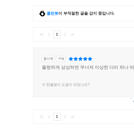
구원하려면 괴물 같은 과잉생산을 그만두어야 한다.
클린봇
이 부적절한 글을 감지 중입니다.
잔 카를로 스팔란차니, 『백치』
도스토옙스키의 동명 소설을 떠올리도록 의도된 도
여겨 해석하는데, 이 가족의 행동은 어쩐지 점점 성
1
두 유어셀프 어 북
저작권 기한이 만료된 문학작품들의 내용을 마음대
종이책
구매
무방비한 시체를 자기 집에서 편안하게 썰어댈 수 
물렁하게 상상하면 무너져 이상한 다리 하나 
쿠노 믈랏제, 『이타카 출신 오디스』
이 한줄평이 도움이 되었나요?
매사추세츠주 이타카 출신 오디스는 1급 천재들을 
아니라 한 사람의 천재에 의해 이루어지므로 문명의 
레이몽 쇠라, 『너』
1
소설이 점점 저자 안으로 소급되면서 교착 상태에 빠
말할 리는 없으니 모든 발화는 그저 날조이며 속임수