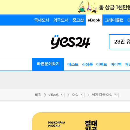
국내도서
외국도서
중고샵
eBook
크레마클럽
C
빠른분야찾기
베스트
신상품
이벤트
바이백
매
웰컴
eBook
소설
세계각국소설