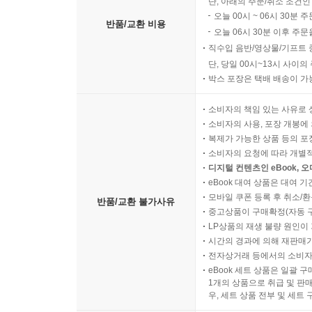
단, 아래의 주문/취소 조건인
비트 문학이란 인간이 만들지 않은, 즉 실제 작
오늘 00시 ~ 06시 30분 
반품/교환 비용
탄생과 발전 양상, 연구분야와 다양한 갈래… 전5권
오늘 06시 30분 이후 주문
직수입 음반/영상물/기프트 
베스트란드 엑스텔로페디아 전자44권 체험구독 제
단, 당일 00시~13시 사이
박스 포장은 택배 배송이 가
실시간으로 급변하는 정보를 어떻게 백과사전에 반
대립으로 파행 중인 현실. 자, 이제 미래학컴퓨터
소비자의 책임 있는 사유로 
‘목적예견적 백과사전’을 만나보시라.
소비자의 사용, 포장 개봉에 
복제가 가능한 상품 등의 포장을 
베스트란드 엑스텔로페디아 체험판
소비자의 요청에 따라 개별
디지털 컨텐츠인 eBook, 
예견모순, 예견언어학, 예견유출, 예견멸실… 실제
eBook 대여 상품은 대여 기
모바일 쿠폰 등록 후 취소/환
반품/교환 불가사유
중고상품이 구매확정(자동 
LP상품의 재생 불량 원인이 기
시간의 경과에 의해 재판매가
전자상거래 등에서의 소비자
eBook 세트 상품은 일괄 
1개의 상품으로 취급 및 판매
우, 세트 상품 전부 및 세트