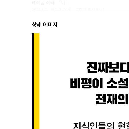
레이몽 쇠라, 『너』
앨리스타 웨인라이트, 『존재주식회사』
빌헬름 클로퍼, 『오류로서의 문화』
상세 이미지
체자르 코우스카, 『생명의 불가능성에 관하여』;
아서 도브, 『논 세르비암』
앨프리드 테스타, 『새로운 우주생성론』
상상된 위대함
『상상된 위대함』
체자리 스트르시비시, 『네크로브』(139판)
레지널드 걸리버, 『에룬티카』
후안 람벨레 외,『비트 문학의 역사』
베스트란드 엑스텔로페디아 전자44권 체험구독 제
베스트란드 엑스텔로페디아 체험판
옮긴이의 말