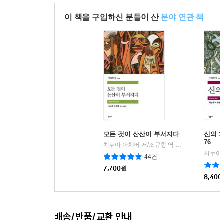
앨리스타 웨인라이트, 『존재주식회사』
이 책을 구입하신 분들이 산
분야 연관 책
주문한 삶을 제공해주는 거대한 생활 서비스 기업
일어나는 일과 존재주식회사 컴퓨터들이 눈에 보이지
빌헬름 클로퍼, 『오류로서의 문화』
독창적인 인류학 가설. ‘생존을 방해하지도 돕지
새드보텀의 견해에 클로퍼가 반박한다. “문화는 
필요하기 때문이다!”
체자르 코우스카, 『생명의 불가능성에 관하여』;
모든 것이 산산이 부서지다
신의 
기이한 장광설로 풀어내는 확률론. 체자르 코우스
76
치누아 아체베 저/조규형 역
민음사
|
이전까지 거슬러 올라가며 어질어질하게 비약한다.
치누아
44건
7,700
원
8,40
아서 도브, 『논 세르비암』
실험실 속 무한을 시뮬레이션한 폐쇄 공간에서 창
믿는 자와 그렇지 않은 자, 즉 신적자와 비신적자로
배송/반품/교환 안내