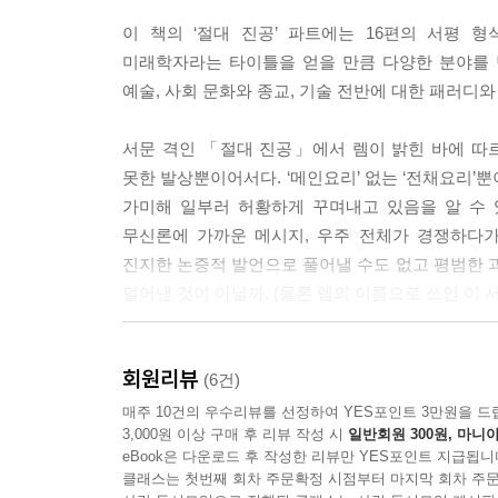
이 책의 ‘절대 진공’ 파트에는 16편의 서평 
미래학자라는 타이틀을 얻을 만큼 다양한 분야를 
예술, 사회 문화와 종교, 기술 전반에 대한 패러디와
서문 격인 「절대 진공」에서 렘이 밝힌 바에 따르
못한 발상뿐이어서다. ‘메인요리’ 없는 ‘전채요리’
가미해 일부러 허황하게 꾸며내고 있음을 알 수 
무신론에 가까운 메시지, 우주 전체가 경쟁하다
진지한 논증적 발언으로 풀어낼 수도 없고 평범한
덜어낸 것이 아닐까. (물론 렘의 이름으로 쓰인 이
또한 이러한 형식은 웃음을 유발하는 광대극 같
회원리뷰
적합하다. 렘은 한편에서는 제임스 조이스로 대표
(6건)
교묘하게 비트는가 하면, 오늘날 쓰레기가 양산
매주 10건의 우수리뷰를 선정하여 YES포인트 3만원을 드
3,000원 이상 구매 후 리뷰 작성 시
일반회원 300원, 마니아
우스꽝스러운 상품을 소개하면서 문학이 학자들 사
eBook은 다운로드 후 작성한 리뷰만 YES포인트 지급됩니
클래스는 첫번째 회차 주문확정 시점부터 마지막 회차 주문
그 밖에도 나치 친위대를 주인공으로 내세운 풍자