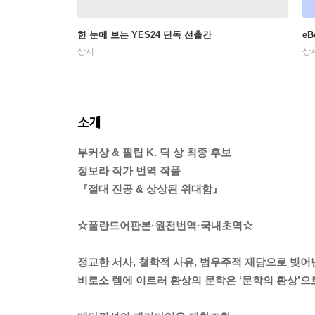
한 눈에 보는 YES24 단독 선출간
e
상시
상
소개
부커상 & 필립 K. 딕 상 최종 후보
정보라 작가 번역 작품
『절대 진공 & 상상된 위대함』
☆폴란드어판본·원전번역·국내초역☆
정교한 서사, 철학적 사유, 범우주적 재담으로 빚어
비로소 렘에 이르러 환상의 문학은 ‘문학의 환상’으