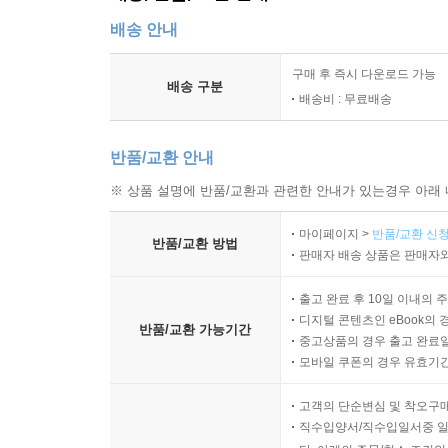
앨프리드 테스타, 『새로운 우주생성론』
배송 안내
노벨상 수상자가 수상기념 연설에서 자신에게 지
물리법칙의 비밀이 게임이라는 비유를 통해 파헤쳐
구매 후 즉시 다운로드 가능
배송 구분
배송비 : 무료배송
상상된 위대함
반품/교환 안내
『상상된 위대함』
※ 상품 설명에 반품/교환과 관련한 안내가 있는경우 아래 
서문을 해방하라! 가상의 서문집을 펴내며 저자는 
마이페이지 >
반품/교환 신청
반품/교환 방법
체자리 스트르시비시, 『네크로브』(139판)
판매자 배송 상품은 판매자와
엑스선 사진으로 인간의 성행위를 포착한다면? 현대
출고 완료 후 10일 이내의 
디지털 콘텐츠인 eBook의 
반품/교환 가능기간
레지널드 걸리버, 『에룬티카』
중고상품의 경우 출고 완료일
세균에게 언어를 가르치기로 결심한 과학자. 복잡한 실
모바일 쿠폰의 경우 유효기간(
암시하지만 배워 익힐 수 없고 원칙을 파악할 수도
고객의 단순변심 및 착오구
직수입양서/직수입일서중 일
후안 람벨레 외,『비트 문학의 역사』