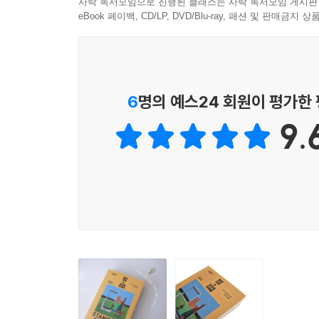
사락 독서모임으로 진행된 클래스는 사락 독서모임 게시판
인류학적 고찰, 개별 존재의 탄생 가능성을 따
eBook 페이백, CD/LP, DVD/Blu-ray, 패션 및 판매금
광범위하고도 다채롭다.
가상의 학문과 예술 장르를 논하는 서문
: 허풍과 능청에 담아내는 위대한 상상
6
명의 예스24 회원이 평가한
9.
‘상상된 위대함’에서 렘의 상상력은 또 한 걸음 나
주제 자체도 현실에 존재하지 않는 것이다. ‘네크로브
만큼 생소한데, 학술적 용어와 진지한 문체 때문에 
엑스선 사진으로 해골들의 포르노그래피를 만들어 현대
아마추어 과학자가 우연히 발견한 이른바 세균성 미래학
문학’은 렘이 천연덕스럽게 지어낸 개념이다. 처
터무니없어 보이는 주제를 학술 논문 같은 문체로 
한편 마법의 주문 같은 거창한 이름 ‘엑스텔로페디아’는 ‘외
사회의 변화 속도를 따라잡기에 앞서 예언 서비스