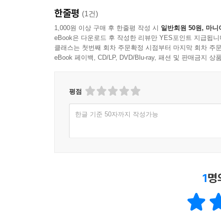
제임스 조이스의 아성에 도전해 모든 단어와 구절마다
한줄평
(1건)
해설에 온갖 참고사항을 달았다는 것!
1,000원 이상 구매 후 한줄평 작성 시
일반회원 50원, 마니
eBook은 다운로드 후 작성한 리뷰만 YES포인트 지급됩니
사이먼 메릴, 『섹스플로전』
클래스는 첫번째 회차 주문확정 시점부터 마지막 회차 주문
성性과 관련된 온갖 금기가 해제되며 한창 풍요를 
eBook 페이백, CD/LP, DVD/Blu-ray, 패션 및 판매금
가져온 전환점이 된 사건이란?
평점
알프레트 첼러만, 『루이 16세 중장』
나치 친위대 부역자들이 남미의 정글에 건설한 절
한글 기준 50자까지 작성가능
역할놀이에 심취한 고립된 왕국에 외부인이 왕의 
솔랑주 마리오, 『아무것도 아닌, 혹은 원인에 따른
문학에서 정직하다는 것, 다시 말해 거짓말하지 않
있다. 그런데 ‘아무것도 없음’에 대해 쓸 수 있을까?
1
명
요아힘 페르젠겔트, 『페리칼립스』
예언에 가까운 소급언을 담아 ‘아포칼립스’가 