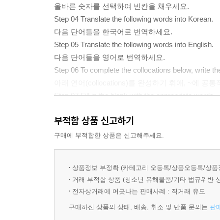
올바른 숫자를 선택하여 빈칸을 채우세요.
Step 04 Translate the following words into Korean.
다음 단어들을 한국어로 번역하세요.
Step 05 Translate the following words into English.
다음 단어들을 영어로 번역하세요.
Step 06 To complete the collocations below, write t
아래 연어(collocations)를 완성하기 휘애, ~에
Step 07 Fill in the blank with the appropriate words.
빈칸에 적절한 단어를 채우세요.
부적합 상품 신고하기
Step 08 What is the word described in the following 
다음 설명에서 묘사된 단어는 무엇인가요?
구매에 부적합한 상품은 신고해주세요.
Step09. Which of the following English definitions of
각 선택지에 있는 단어들의 영어풀이 중 틀린 것은 
상품정보 부정확 (카테고리 오등록/상품오등록/상품
Step10. Complete the crossword.
거래 부적합 상품 (청소년 유해물품/기타 법규위반 
크로스워드를 완성하세요.
전자상거래에 어긋나는 판매사례 : 직거래 유도
Step 11 Write the Korean meanings of the English w
구매하신 상품의 상태, 배송, 취소 및 반품 문의는
판
아래 문장에서 사용된 영어 단어들의 한국어 의미를