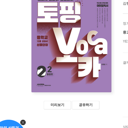
김
정
중
Y
결
미리보기
공유하기
상