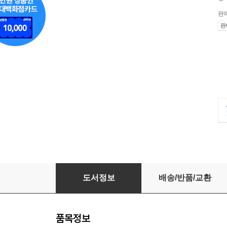
판
판
토핑보카 교과서 영단어·영영풀이 중 2-2 통합편
도서정보
배송/반품/교환
품목정보