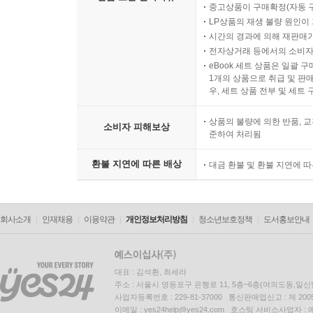
중고상품이 구매확정(자동 
LP상품의 재생 불량 원인이 기
시간의 경과에 의해 재판매가
전자상거래 등에서의 소비자
eBook 세트 상품은 일괄 
1개의 상품으로 취급 및 판매
우, 세트 상품 전부 및 세트
상품의 불량에 의한 반품, 교
소비자 피해보상
준하여 처리됨
환불 지연에 따른 배상
대금 환불 및 환불 지연에 
회사소개
인재채용
이용약관
개인정보처리방침
청소년보호정책
도서홍보안내
대표 : 김석환, 최세라
주소 : 서울시 영등포구 은행로 11, 5층~6층(여의도동,일신
사업자등록번호 : 229-81-37000 통신판매업신고 : 제 200
이메일 : yes24help@yes24.com 호스팅 서비스사업자 :