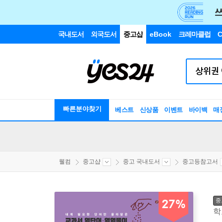
국내도서
외국도서
중고샵
eBook
크레마클럽
C
빠른분야찾기
베스트
신상품
이벤트
바이백
매
웰컴
중고샵
중고 국내도서
중고등참고서
중
27%
학