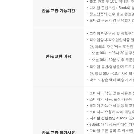
출고 완료 후 10일 이내의 
디지털 콘텐츠인 eBook의 
반품/교환 가능기간
중고상품의 경우 출고 완료일
모바일 쿠폰의 경우 유효기간(
고객의 단순변심 및 착오구
직수입양서/직수입일서중 일
단, 아래의 주문/취소 조건인
오늘 00시 ~ 06시 30분 
반품/교환 비용
오늘 06시 30분 이후 주문
직수입 음반/영상물/기프트 
단, 당일 00시~13시 사이
박스 포장은 택배 배송이 가
소비자의 책임 있는 사유로 
소비자의 사용, 포장 개봉에 
복제가 가능한 상품 등의 포장을 
소비자의 요청에 따라 개별
디지털 컨텐츠인 eBook, 
eBook 대여 상품은 대여 기
모바일 쿠폰 등록 후 취소/환
반품/교환 불가사유