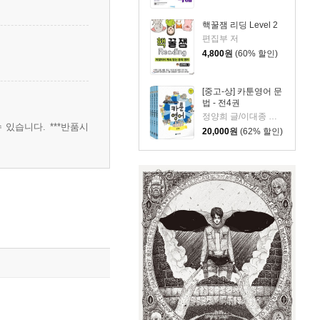
핵꿀잼 리딩 Level 2
편집부 저
4,800
원
(60% 할인)
[중고-상] 카툰영어 문
법 - 전4권
정양희 글/이대종 그림
 있습니다. ***반품시
20,000
원
(62% 할인)