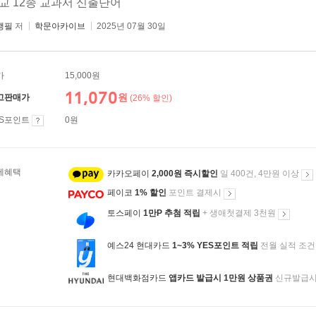
교 12종 교과서 신출단어
행필
저
학문아카이브
2025년 07월 30일
가
15,000원
11,070
원
고판매가
(26% 할인)
ES포인트
0원
제혜택
카카오페이
2,000원 즉시할인
일 400건, 4만원 이상
페이코
1% 할인
포인트 결제시
토스페이
1만P 추첨 적립
+ 생애첫결제 3천원
예스24 현대카드
1~3% YES포인트 적립
전월 실적 조건
현대백화점카드
앱카드 발급시 1만원 상품권
신규발급