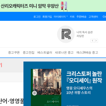
로그인
회원가입
마이페이지
카트
주문/배송
고객센터
Gl
중고쿠폰
중고전집
베스트셀러
새로나온 중고
예스24배송 중고
기
어·영영풀이 중 2-2 통합편
2학기 전과정 / 중