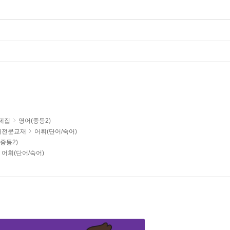
문제집
영어(중등2)
어전문교재
어휘(단어/숙어)
중등2)
어휘(단어/숙어)