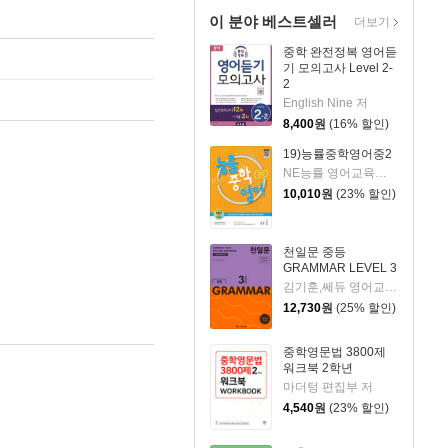
이 분야 베스트셀러
더보기
중학 완전정복 영어듣
기 모의고사 Level 2-
2
English Nine 저
8,400
원
(16% 할인)
19)능률중학영어중2
NE능률 영어교육연구소 저
10,010
원
(23% 할인)
천일문 중등
GRAMMAR LEVEL 3
김기훈,쎄듀 영어교육연구센터 저
12,730
원
(25% 할인)
중학영문법 3800제
워크북 2학년
마더텅 편집부 저
4,540
원
(23% 할인)