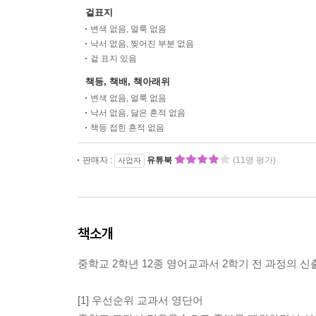
겉표지
변색 없음, 얼룩 없음
낙서 없음, 찢어진 부분 없음
겉 표지 있음
책등, 책배, 책아래위
변색 없음, 얼룩 없음
낙서 없음, 닳은 흔적 없음
책등 접힌 흔적 없음
판매자 :
유튜북
(11명 평가)
사업자
책소개
중학교 2학년 12종 영어교과서 2학기 전 과정의 
[1] 우선순위 교과서 영단어