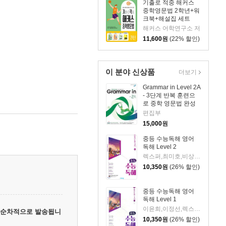
기출로 적중 해커스
중학영문법 2학년+워
크북+해설집 세트
해커스 어학연구소 저
11,600
원
(22% 할인)
이 분야 신상품
더보기
Grammar in Level 2A
- 3단계 반복 훈련으
로 중학 영문법 완성
편집부
15,000
원
중등 수능독해 영어
독해 Level 2
렉스퍼,최미호,비상영어연구소 공저
10,350
원
(26% 할인)
중등 수능독해 영어
독해 Level 1
이윤희,이정선,렉스퍼,비상영어연구소 공저
이후 순차적으로 발송됩니
10,350
원
(26% 할인)