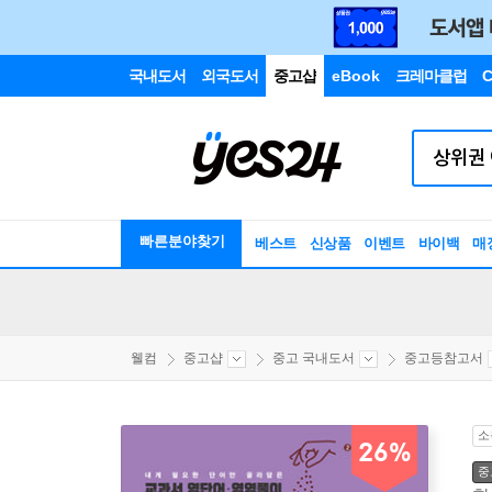
국내도서
외국도서
중고샵
eBook
크레마클럽
C
빠른분야찾기
베스트
신상품
이벤트
바이백
매
웰컴
중고샵
중고 국내도서
중고등참고서
소
26%
중