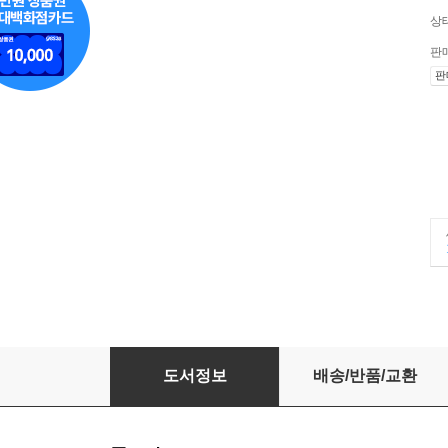
상
판
판
토핑보카 교과서 영단어·영영풀이 중 2-2 통합편
도서정보
배송/반품/교환