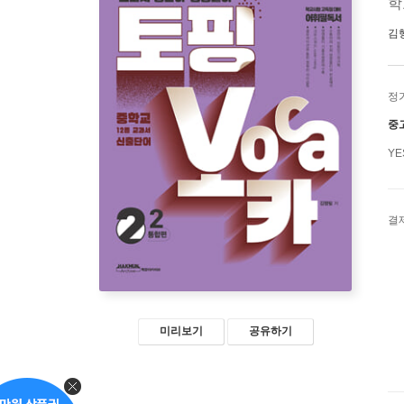
학
김
정
중
Y
결
미리보기
공유하기