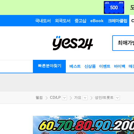
국내도서
외국도서
중고샵
eBook
크레마클럽
C
빠른분야찾기
베스트
신상품
이벤트
바이백
매
웰컴
CD/LP
가요
성인/트롯트