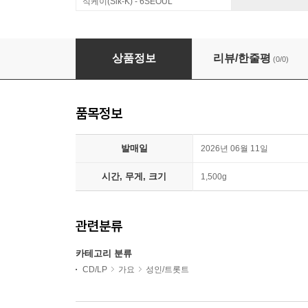
식케이(Sik-K) - 6SEOUL
[USB] 인생열차 관광가자 무명전설
상품정보
리뷰/한줄평
(0/0)
품목정보
발매일
2026년 06월 11일
시간, 무게, 크기
1,500g
관련분류
카테고리 분류
CD/LP
가요
성인/트롯트