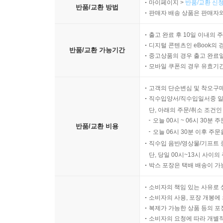
마이페이지 >
반품/교환 신청
반품/교환 방법
판매자 배송 상품은 판매자와
출고 완료 후 10일 이내의 
디지털 콘텐츠인 eBook의 
반품/교환 가능기간
중고상품의 경우 출고 완료일
모바일 쿠폰의 경우 유효기간(
고객의 단순변심 및 착오구
직수입양서/직수입일서중 일
단, 아래의 주문/취소 조건인
오늘 00시 ~ 06시 30분 
반품/교환 비용
오늘 06시 30분 이후 주문
직수입 음반/영상물/기프트 
단, 당일 00시~13시 사이
박스 포장은 택배 배송이 가
소비자의 책임 있는 사유로 
소비자의 사용, 포장 개봉에 
복제가 가능한 상품 등의 포장을 
소비자의 요청에 따라 개별