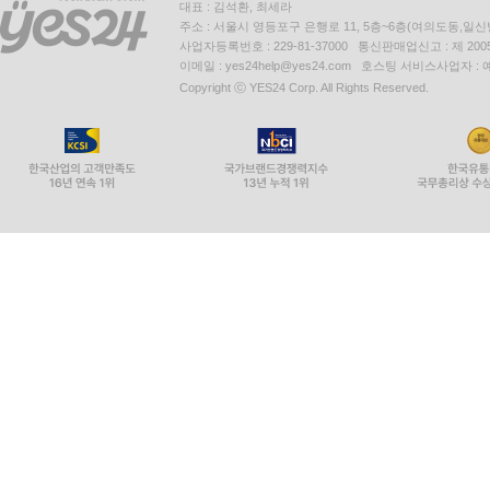
대표 : 김석환, 최세라
주소 : 서울시 영등포구 은행로 11, 5층~6층(여의도동,일신
사업자등록번호 : 229-81-37000 통신판매업신고 : 제 200
이메일 : yes24help@yes24.com 호스팅 서비스사업자 :
Copyright ⓒ YES24 Corp. All Rights Reserved.