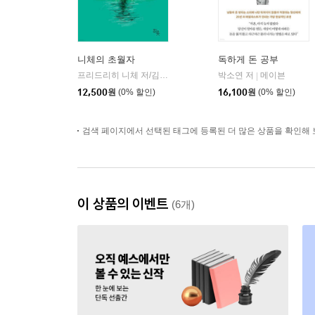
니체의 초월자
독하게 돈 공부
프리드리히 니체 저/김철 편역
히읏
박소연 저
메이븐
|
|
12,500
원
(0% 할인)
16,100
원
(0% 할인)
검색 페이지에서 선택된 태그에 등록된 더 많은 상품을 확인해 
이 상품의 이벤트
(6개)