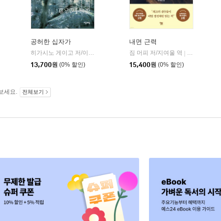
공허한 십자가
내면 근력
히가시노 게이고 저/이선희 역
자음과모음
짐 머피 저/지여울 역
윌북(willboo
|
|
13,700
원
(0% 할인)
15,400
원
(0% 할인)
보세요.
전체보기