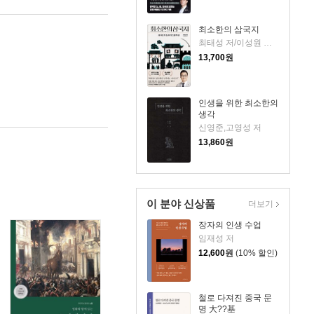
최소한의 삼국지
최태성 저/이성원 감수
13,700
원
인생을 위한 최소한의
생각
신영준,고영성 저
13,860
원
이 분야 신상품
더보기
장자의 인생 수업
임재성 저
12,600
원
(10% 할인)
철로 다져진 중국 문
명 大??基