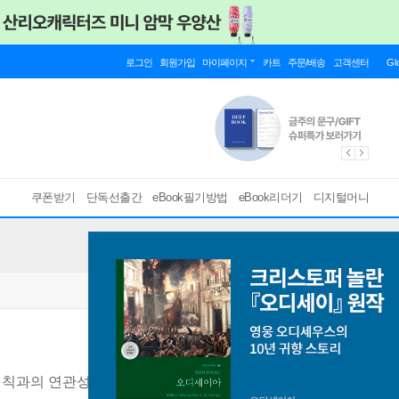
로그인
회원가입
마이페이지
카트
주문/배송
고객센터
Gl
쿠폰받기
단독선출간
eBook필기방법
eBook리더기
디지털머니
원칙과의 연관성
[ 스마트한 PDF 필기 기능을 사용해 보세요! ]