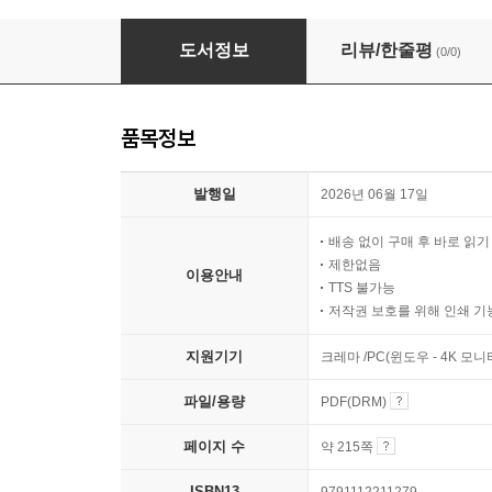
라오스의 대표적인 민담 20선
도서정보
리뷰/한줄평
(0/0)
품목정보
발행일
2026년 06월 17일
배송 없이 구매 후 바로 읽
제한없음
이용안내
TTS 불가능
저작권 보호를 위해 인쇄 기
지원기기
크레마 /PC(윈도우 - 4K 모
파일/용량
PDF(DRM)
페이지 수
약 215쪽
ISBN13