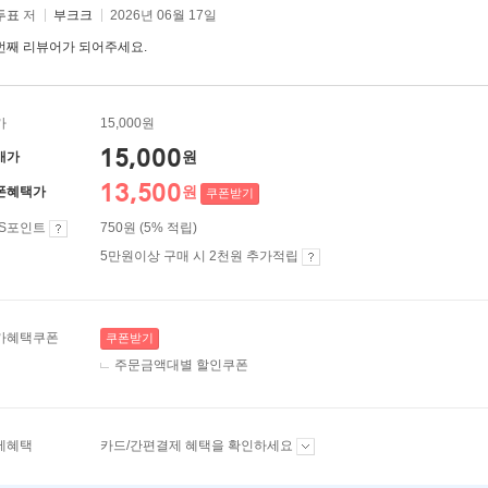
두표
저
부크크
2026년 06월 17일
번째 리뷰어가 되어주세요.
가
15,000원
15,000
원
매가
13,500
원
폰혜택가
쿠폰받기
ES포인트
750원 (5% 적립)
5만원이상 구매 시 2천원 추가적립
가혜택쿠폰
쿠폰받기
주문금액대별 할인쿠폰
제혜택
카드/간편결제 혜택을 확인하세요