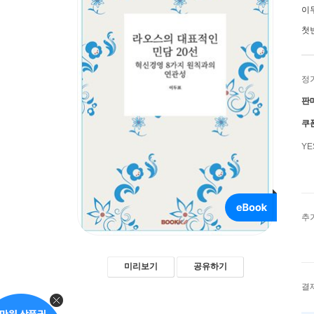
이
첫
정
판
쿠
Y
추
미리보기
공유하기
결