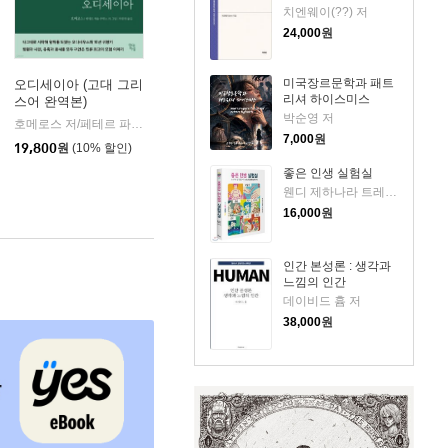
치엔웨이(??) 저
24,000
원
미국장르문학과 패트
오디세이아 (고대 그리
리셔 하이스미스
스어 완역본)
k)
박순영 저
호메로스 저/페테르 파울 루벤스 그림/박문재 역
현대지성
|
7,000
원
19,800
원
(10% 할인)
좋은 인생 실험실
웬디 제하나라 트레메인 저/황근하 역
16,000
원
인간 본성론 : 생각과
느낌의 인간
데이비드 흄 저
38,000
원