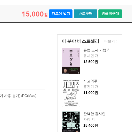
15,000
카트에 넣기
바로구매
원클릭구매
원
이 분야 베스트셀러
더보기
유럽 도시 기행 3
유시민 저
13,500
원
사고외주
홍진기 저
11,000
원
사용 불가) /PC(Mac)
완벽한 원시인
자청 저
15,400
원