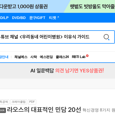
D/LP
DVD/BD
문구
/GIFT
티켓
독서유형검사
RBTI Lab
장안내
채널예스
사락
예스펀딩
클래스24
독서유형검사
AI 일문백답
의견 남기면 YES상품권!
득공제
크레마클럽
PDF
라오스의 대표적인 민담 20선
혁신경영 8가지 
ook