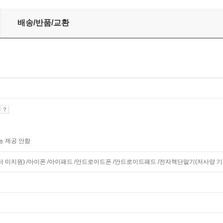
배송/반품/교환
기
능 제공 안함
니터 미지원) /아이폰 /아이패드 /안드로이드폰 /안드로이드패드 /전자책단말기(저사양 기기 