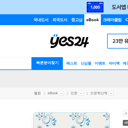
국내도서
외국도서
중고샵
eBook
크레마클럽
C
빠른분야찾기
베스트
신상품
이벤트
바이백
매
웰컴
eBook
인문
인문학산책
소
eB