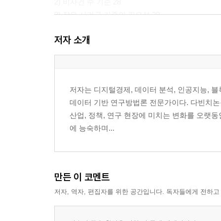
2) 비사건 수 기준 28
3) 작은 사건군 기준의 필요성 30
4) 표본 규모와 추정 안정성 32
저자 소개
5) 이 절의 학습용 요약 34
6) 참고문헌 34
7) 용어정리 35
3. 후보 변수 수 산정 37
저자는 디지털경제, 데이터 분석, 인공지능, 
1) 후보 독립변수 목록화 38
데이터 기반 연구방법론 전문가이다. 다빈치논
2) 통제변수 목록화 39
산업, 정책, 연구 현장에 미치는 변화를 오랫동안 
3) 범주형 변수의 자유도 계산 41
에 능숙하며...
4) 모형 자유도 산정 43
5) 변수 수 과다 문제 45
6) 이 절의 학습용 요약 47
7) 참고문헌 48
만든 이 코멘트
8) 용어정리 49
저자, 역자, 편집자를 위한 공간입니다. 독자들에게 전하고
4. EPV 기준 검토 51
1) EPV의 정의 51
2) 전통적 EPV≥10 기준 54