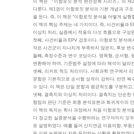
이 책은 『이항로짓 분석 완전정복 시리즈』의 제2
다룬다. 제1권이 이항로짓 분석의 기본 개념과 구조
을 둔다. 즉, 이 책은 “이항로짓 분석을 어떻게 실
이 책의 핵심 주제는 네 가지이다. 즉, 사건비율과 EPV(
이상치 처리, 실증예시 적용의 다섯 흐름으로 구성된
첫째, 사건비율과 EPV 검토이다. 이항로짓 분석에
작은 사건군이 지나치게 부족하지 않은지, 후보 변수
둘째, 측정수준과 변수 코딩이다. 명목형, 순서형,
변환해야 하며, 기준범주 설정에 따라 해석이 달라진
셋째, 리커트 척도 처리이다. 사회과학 연구에서 리
문항은 기본적으로 순서형 성격이 강하다. 반면 
수 있다. 이 책은 단일 문항과 평균척도를 구분하고
넷째, 결측치와 이상치 처리이다. 결측치는 단순한 
향점의 판단 기준은 최종 분석표본과 회귀계수의 안
이 책의 독자는 학사 과정에서 처음 이항로짓 분석을
다 정교한 실증분석을 수행하려는 연구자까지 모두
로 설명하였다. 예를 들어 산지연금 이용의향, 부동산
등 실제 논문에서 자주 등장하는 상황을 활용하였다