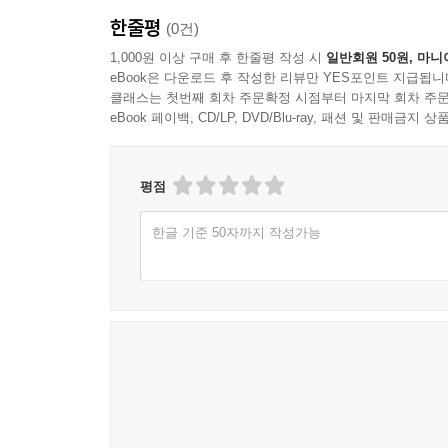
2. 범주형 변수 더미화 83
한줄평
(0건)
1) 더미변수의 개념 83
1,000원 이상 구매 후 한줄평 작성 시
일반회원 50원, 마니
2) 기준범주 설정 85
eBook은 다운로드 후 작성한 리뷰만 YES포인트 지급됩니
3) k개 범주의 k-1개 더미화 87
클래스는 첫번째 회차 주문확정 시점부터 마지막 회차 주문
eBook 페이백, CD/LP, DVD/Blu-ray, 패션 및 판매금
4) 기준범주 변경에 따른 해석 변화 89
5) 논문 결과표 작성 방식 91
6) 이 절의 학습용 요약 93
평점
7) 참고문헌 94
8) 용어정리 94
한글 기준 50자까지 작성가능
3. 순서형 변수 처리 96
1) 순서형 변수의 특성 96
2) 연속형 처리 가능성 99
3) 범주형 처리 가능성 101
4) 순서형 로짓 활용의 가능성 103
5) 강건성 분석 전략 105
6) 이 절의 학습용 요약 107
7) 참고문헌 107