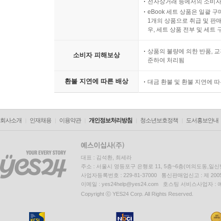
전자상거래 등에서의 소비자
6) 참고문헌 164
eBook 세트 상품은 일괄 
1개의 상품으로 취급 및 판매
7) 용어정리 165
우, 세트 상품 전부 및 세트
2. 결측치 처리 방법 167
1) listwise deletion 168
상품의 불량에 의한 반품, 교
소비자 피해보상
준하여 처리됨
2) pairwise deletion 169
3) 평균대체의 한계 171
환불 지연에 따른 배상
대금 환불 및 환불 지연에 
4) 다중대체 173
5) 결측치 처리 결과 보고 175
6) 이 절의 학습용 요약 178
회사소개
인재채용
이용약관
개인정보처리방침
청소년보호정책
도서홍보안내
7) 참고문헌 178
8) 용어정리 179
3. 이상치와 영향점 181
대표 : 김석환, 최세라
1) 표준화 잔차 182
주소 : 서울시 영등포구 은행로 11, 5층~6층(여의도동,일신
사업자등록번호 : 229-81-37000 통신판매업신고 : 제 200
2) 레버리지 183
이메일 : yes24help@yes24.com 호스팅 서비스사업자 :
3) Cook’s distance 185
Copyright ⓒ YES24 Corp. All Rights Reserved.
4) DFBETA 187
5) 영향점 제거 여부 판단 189