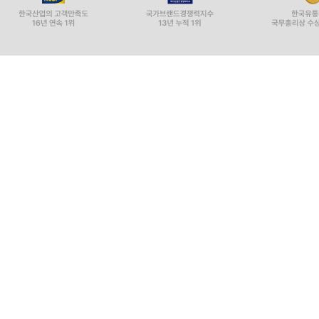
6) 이 절의 학습용 요약 192
7) 참고문헌 192
8) 용어정리 193
V. 실증분석 예시: 산지연금 이용의향 분석 195
1. 산지연금 이용의향 분석의 기본 설계 198
1) 연구문제 설정 198
2) 종속변수: 이용의향 있음/없음 200
3) 리커트 독립변수 구성 202
4) 신뢰도 분석 204
5) 평균척도 생성 206
6) EPV 검토 208
7) 더미변수 생성 210
8) 결측치 처리 212
9) 분석 전 점검표 작성 213
10) 이 절의 학습용 요약 215
11) 참고문헌 216
12) 용어정리 217