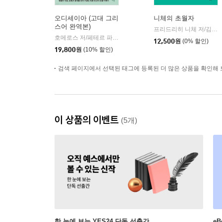
오디세이아 (고대 그리
니체의 초월자
스어 완역본)
프리드리히 니체 저/김철 편역
호메로스 저/페테르 파울 루벤스 그림/박문재 역
현대지성
|
12,500
원
(0% 할인)
19,800
원
(10% 할인)
검색 페이지에서 선택된 태그에 등록된 더 많은 상품을 확인해 
이 상품의 이벤트
(5개)
한 눈에 보는 YES24 단독 선출간
e