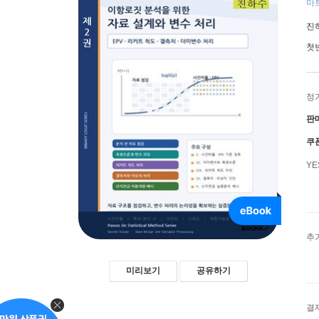
마트
진
첫
정
판
쿠
Y
추
미리보기
공유하기
결