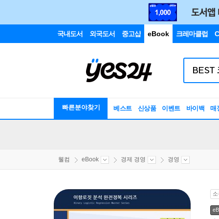
국내도서
외국도서
중고샵
eBook
크레마클럽
C
빠른분야찾기
베스트
신상품
이벤트
바이백
매
웰컴
eBook
경제 경영
경영
소
eB