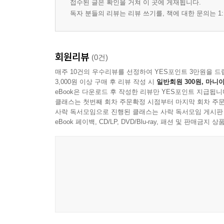
접수된 글은 확인을 거쳐 이 곳에 게재됩니다.
3) EPV 기준의 한계 55
독자 분들의 리뷰는 리뷰 쓰기를, 책에 대한 문의는 1:
4) 자유도 기준 EPV 계산 57
5) EPV와 변수선정 전략 59
6) EPV 부족 시 대안 62
회원리뷰
(0건)
7) 이 절의 학습용 요약 63
매주 10건의 우수리뷰를 선정하여 YES포인트 3만원을 드
8) 참고문헌 64
3,000원 이상 구매 후 리뷰 작성 시
일반회원 300원, 마니아
9) 용어정리 65
eBook은 다운로드 후 작성한 리뷰만 YES포인트 지급됩니
클래스는 첫번째 회차 주문확정 시점부터 마지막 회차 주문
II. 측정수준과 변수 코딩 67
사락 독서모임으로 진행된 클래스는 사락 독서모임 게시판
1. 측정수준의 구분 70
eBook 페이백, CD/LP, DVD/Blu-ray, 패션 및 판매금
1) 명목형 변수 70
2) 순서형 변수 72
3) 등간형 변수 74
4) 비율형 변수 76
5) 측정수준에 따른 분석전략 78
6) 이 절의 학습용 요약 80
7) 참고문헌 81
8) 용어정리 81