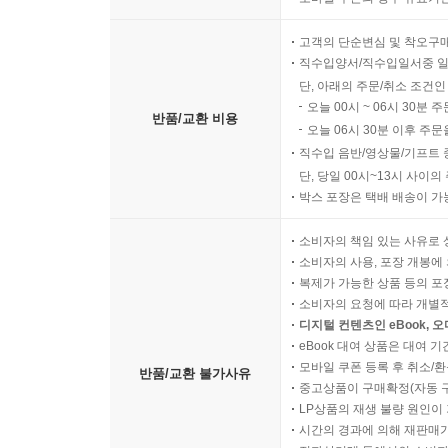
7) 참고문헌 136
8) 용어정리 137
고객의 단순변심 및 착오구
3. 정규성보다 중요한 로짓모형의 점검 기준 139
직수입양서/직수입일서중 일
1) 로짓모형과 정규성 140
단, 아래의 주문/취소 조건인
오늘 00시 ~ 06시 30분 
2) 독립변수 정규성의 비필수성 141
반품/교환 비용
오늘 06시 30분 이후 주문
3) 로그오즈 선형성의 중요성 143
직수입 음반/영상물/기프트 
4) 이상치와 영향점 검토 145
단, 당일 00시~13시 사이
5) 분포 확인의 보조적 의미 147
박스 포장은 택배 배송이 가
6) 이 절의 학습용 요약 149
7) 참고문헌 149
소비자의 책임 있는 사유로 
소비자의 사용, 포장 개봉에 
8) 용어정리 150
복제가 가능한 상품 등의 포장을 
IV. 결측치와 이상치 처리 152
소비자의 요청에 따라 개별
1. 결측치 유형 155
디지털 컨텐츠인 eBook, 
1) MCAR 156
eBook 대여 상품은 대여 기
모바일 쿠폰 등록 후 취소/환
2) MAR 157
반품/교환 불가사유
중고상품이 구매확정(자동 
3) MNAR 159
LP상품의 재생 불량 원인이 기
4) 결측 패턴표 작성 161
시간의 경과에 의해 재판매가
5) 이 절의 학습용 요약 163