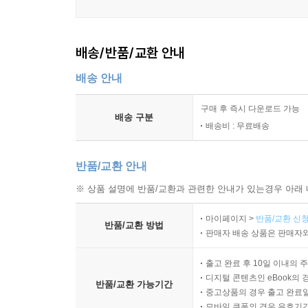
8) 용어정리 108
III. 리커트 척도 처리 110
1. 단일 리커트 문항의 처리 113
배송/반품/교환 안내
1) 단일 문항의 순서형 성격 113
배송 안내
2) 범주형 처리 115
3) 연속형 처리의 위험 117
구매 후 즉시 다운로드 가능
4) 논문에서의 정당화 문장 119
배송 구분
배송비 : 무료배송
5) 이 절의 학습용 요약 122
6) 참고문헌 123
반품/교환 안내
7) 용어정리 123
2. 복수 문항 평균척도 처리 125
※ 상품 설명에 반품/교환과 관련한 안내가 있는경우 아래 
1) 합성척도의 개념 126
마이페이지 >
반품/교환 신청
2) 평균값 산출 128
반품/교환 방법
판매자 배송 상품은 판매자와
3) 신뢰도 검토 130
4) 구성타당도 검토 132
출고 완료 후 10일 이내의 
5) 연속형 변수 처리의 조건 134
디지털 콘텐츠인 eBook의 
반품/교환 가능기간
중고상품의 경우 출고 완료일
6) 이 절의 학습용 요약 136
모바일 쿠폰의 경우 유효기간(