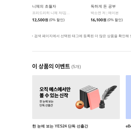
니체의 초월자
독하게 돈 공부
프리드리히 니체 저/김철 편역
히읏
박소연 저
메이븐
|
|
12,500
원
(0% 할인)
16,100
원
(0% 할인)
검색 페이지에서 선택된 태그에 등록된 더 많은 상품을 확인해 
이 상품의 이벤트
(5개)
한 눈에 보는 YES24 단독 선출간
e