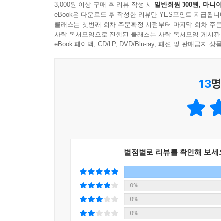
3,000원 이상 구매 후 리뷰 작성 시
일반회원 300원, 마니아
일반 영어 학습서는 크기가 크고 분량이 많아 일상
eBook은 다운로드 후 작성한 리뷰만 YES포인트 지급됩니
부족한 직장인들, 나 자신과 가족을 먹여 살리는 것
클래스는 첫번째 회차 주문확정 시점부터 마지막 회차 주문
읽을 수 있는 ‘내 주머니 속’ 영어학습서이다. 
사락 독서모임으로 진행된 클래스는 사락 독서모임 게시판
도서다. 우리가 기본이라 여겼지만 실제로는 정확히 
eBook 페이백, CD/LP, DVD/Blu-ray, 패션 및 판매금
준다. 실전 영어회화에서 다채롭게 사용할 수 있는
일거양득의 효과가 있다.
13
명
외국어를 잘 모를수록 자신이 원하는 바를 상대에게 직
English)를 할 때는 듣는 이들이 양해하며 들어
하고 싶다는 욕구가 존재하기 때문이다. 한 발만 
있는 영어를 익혀 보자. 품격 있는 영어는 우리를 
지금 갖추지 않으면 늦습니다.
별점별로 리뷰를 확인해 보세
‘어른의 무기 시리즈’ 두 번째 책
《무례한 영어에서 탈출하기》는 ‘어른의 무기 시리즈
0%
채워야 할 지식과 교양을 담았다. 각 권마다 나를 
0%
없는 분량으로 가볍게 지니고 다니며 틈틈이 읽기 좋
0%