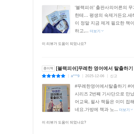
‘블랙피쉬’ 출판사의어른의 무
한테… 평생의 숙제거든요.새해
이 정말 지금 제게 필요한 
하고,...
더보기
이 리뷰가 도움이 되었나요?
[블랙피쉬]무례한 영어에서 탈출하기
종이책
a***9
2025-12-06
신고
|
|
|
#무례한영어에서탈출하기 #어
시리즈 2번째 기사단으로 만
어교육, 필사 책들은 이미 접
네요.가방에 책과 노...
더보기
이 리뷰가 도움이 되었나요?