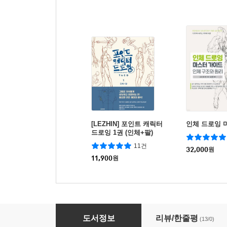
[LEZHIN] 포인트 캐릭터
인체 드로잉 
드로잉 1권 (인체+팔)
11건
32,000
원
11,900
원
무례한 영어에서 탈출하기
도서정보
리뷰/한줄평
(13/0)