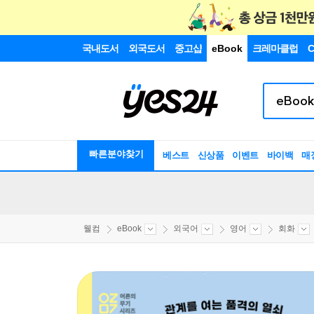
국내도서
외국도서
중고샵
eBook
크레마클럽
C
빠른분야찾기
베스트
신상품
이벤트
바이백
매
웰컴
eBook
외국어
영어
회화