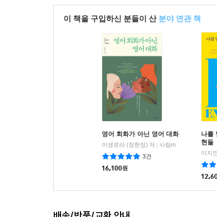
이 책을 구입하신 분들이 산
분야 연관 책
영어 회화가 아닌 영어 대화
나를 
현들
이생로라 (장현정) 저
사람in
|
이지연
3건
16,100
원
12,6
배송/반품/교환 안내