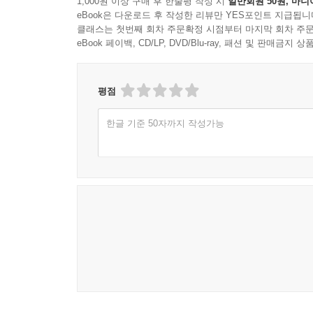
1,000원 이상 구매 후 한줄평 작성 시
일반회원 50원, 마니
eBook은 다운로드 후 작성한 리뷰만 YES포인트 지급됩니
클래스는 첫번째 회차 주문확정 시점부터 마지막 회차 주문
eBook 페이백, CD/LP, DVD/Blu-ray, 패션 및 판매금
평점
한글 기준 50자까지 작성가능