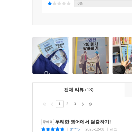
‘지금 이 순간 당신은 어떤 무기를 갖추고 있는가?’
0%
이 책은 출퇴근길이나 점심시간에 틈틈이 영어를 공
자기계발 목적으로 영어 공부 중인 모든 사람을 
것, 그것이 오늘날 우리에게 필요한 또 하나의 ‘어른
전체 리뷰
(13)
1
2
3
무례한 영어에서 탈출하기!
종이책
d****5
2025-12-08
신고
|
|
|