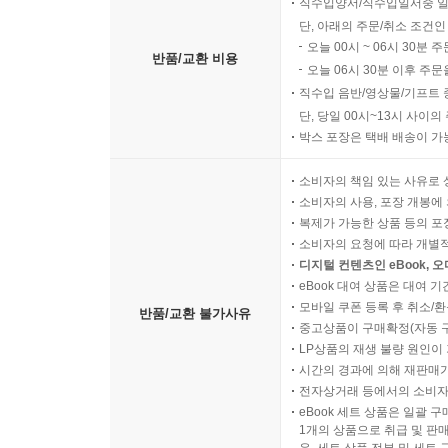
직수입양서/직수입일서중 일
단, 아래의 주문/취소 조건인
오늘 00시 ~ 06시 30분 
반품/교환 비용
오늘 06시 30분 이후 주문
직수입 음반/영상물/기프트 
단, 당일 00시~13시 사이
박스 포장은 택배 배송이 가
소비자의 책임 있는 사유로 
소비자의 사용, 포장 개봉에 
복제가 가능한 상품 등의 포장을 
소비자의 요청에 따라 개별
디지털 컨텐츠인 eBook, 
eBook 대여 상품은 대여 기
모바일 쿠폰 등록 후 취소/환
반품/교환 불가사유
중고상품이 구매확정(자동 
LP상품의 재생 불량 원인이 기
시간의 경과에 의해 재판매가
전자상거래 등에서의 소비자
eBook 세트 상품은 일괄 
1개의 상품으로 취급 및 판매