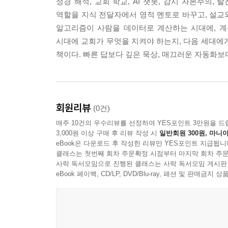
성경 해석, 교회 학교, AI 챗봇, 감시 자본주의, 
역할을 지식 전달자에서 영적 멘토로 바꾸고, 설교
---『09_“메타버스와 온라인 교회”』중에서
알고리즘이 사람을 데이터로 계산하는 시대에, 계
시대에 교회가 무엇을 지켜야 하는지, 다음 세대에
책이다. 빠른 답보다 깊은 묵상, 매끄러운 자동화보
회원리뷰
(0건)
매주 10건의 우수리뷰를 선정하여 YES포인트 3만원을 드
3,000원 이상 구매 후 리뷰 작성 시
일반회원 300원, 마니아
eBook은 다운로드 후 작성한 리뷰만 YES포인트 지급됩니
클래스는 첫번째 회차 주문확정 시점부터 마지막 회차 주문
사락 독서모임으로 진행된 클래스는 사락 독서모임 게시판
eBook 페이백, CD/LP, DVD/Blu-ray, 패션 및 판매금