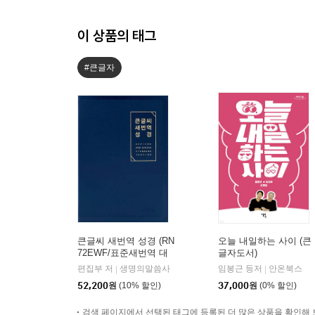
이 상품의 태그
#큰글자
큰글씨 새번역 성경 (RN
오늘 내일하는 사이 (큰
72EWF/표준새번역 대
글자도서)
단본/무지퍼/PU/반달 색
편집부 저
생명의말씀사
임봉근 등저
안온북스
|
|
인/주석 없음/뉴다크네
52,200
원
(10% 할인)
37,000
원
(0% 할인)
이비)
검색 페이지에서 선택된 태그에 등록된 더 많은 상품을 확인해 