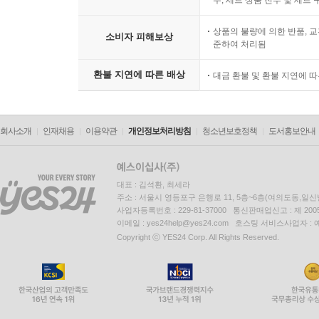
우, 세트 상품 전부 및 세트
상품의 불량에 의한 반품, 교
소비자 피해보상
준하여 처리됨
환불 지연에 따른 배상
대금 환불 및 환불 지연에 
회사소개
인재채용
이용약관
개인정보처리방침
청소년보호정책
도서홍보안내
대표 : 김석환, 최세라
주소 : 서울시 영등포구 은행로 11, 5층~6층(여의도동,일신
사업자등록번호 : 229-81-37000 통신판매업신고 : 제 200
이메일 : yes24help@yes24.com 호스팅 서비스사업자 :
Copyright ⓒ YES24 Corp. All Rights Reserved.