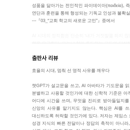
성품을 닮아가는 전인적인 파이데이아(παιδεία),
연단과 훈련을 통해 형성되는 기독교 인성과 불확실
---『03_“교회 학교의 새로운 고민”』중에서
AI 시대의 정직함은 단순히 ‘내가 거짓말을 하지 
력을 요구한다. 오늘날 AI가 주도하는 고도의 디지털 디
미혹’의 도구가 될 수 있다는 점에서 요한계시록
출판사 리뷰
말하게 하는 요한계시록의 거짓 이적(계 13:14∼1
고처럼, AI를 통해 구현되는 정교한 가짜 현실은 성
효율의 시대, 멈춰 선 영적 사유를 깨우다
---『06_“AI 시대의 정직함”』중에서
챗GPT가 설교문을 쓰고, AI 아바타가 기도문을 읽
메타버스와 온라인 교회가 무한히 확장될 수 있는 
분별하고 사용할 것인가에 대한 신학적 기준은 아직 
한다. 이는 물리적 현실의 가치를 폄하하고 가상 세계의
어디에 시간을 쓰며, 무엇을 진리로 받아들일지를 
m)’의 위험이 있다. 초대 교회의 이단이었던 영
신앙의 사유를 맡기지도 않는다. 핵심은 AI를 
던 것처럼, 오늘날의 디지털 영지주의 역시 육체적 
대신하도록 허락할 것인가에 있다. 저자는 제임스 
브로 유명 목회자의 설교를 골라 듣는 식으로, 
성경 지식의 빠른 전달이나 정답의 축적이 아니라, 
든다.