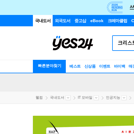
국내도서
외국도서
중고샵
eBook
크레마클럽
C
빠른분야찾기
베스트
신상품
이벤트
바이백
매
웰컴
국내도서
IT 모바일
인공지능