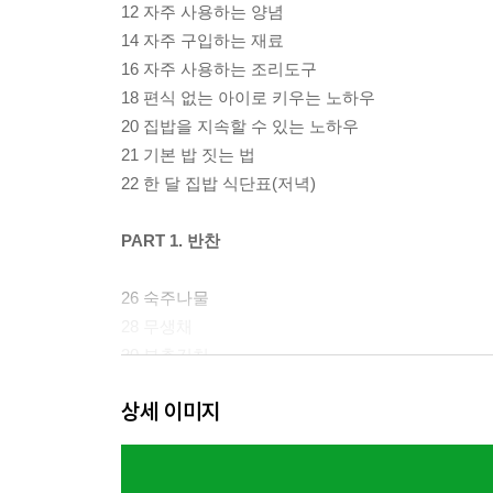
12 자주 사용하는 양념
14 자주 구입하는 재료
16 자주 사용하는 조리도구
18 편식 없는 아이로 키우는 노하우
20 집밥을 지속할 수 있는 노하우
21 기본 밥 짓는 법
22 한 달 집밥 식단표(저녁)
PART 1. 반찬
26 숙주나물
28 무생채
30 부추김치
32 톳무침
상세 이미지
34 삼남매용 오이무침
36 명란오이범벅
38 버섯들깨무침