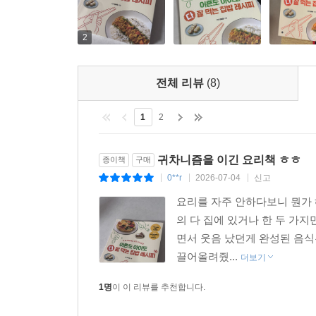
2
전체 리뷰
(8)
1
2
귀차니즘을 이긴 요리책 ㅎㅎ
종이책
구매
0**r
2026-07-04
신고
|
|
|
요리를 자주 안하다보니 뭔가 
의 다 집에 있거나 한 두 가
면서 웃음 났던게 완성된 음식
끌어올려줬...
더보기
1명
이 이 리뷰를 추천합니다.