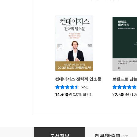
컨테이저스 전략적 입소문
브랜드로 남는
62건
14,400
원
(10% 할인)
22,500
원
(1
어른도 아이도 다 잘 먹는 집밥 레시피
도서정보
리뷰/한줄평
(8/3)