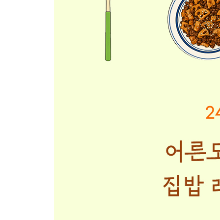
162 굴림만둣국
164 굴림만두돈까스
166 가정식간장등갈비찜
168 양념게장
PART 6. 간식
172 들기름간장떡볶이
174 두부명란치즈구이
176 잼페이스트리
178 간계밥말이
180 달걀말이밥
182 베이컨달걀말이밥
184 리코타딸기샌드위치
186 당구마전
188 대파치즈토스트
190 치즈감자볼