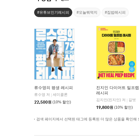
#유튜브인기레시피
#오늘뭐먹지
#집밥레시피
류수영의 평생 레시피
진지인 다이어트 밀프렙
레시피
류수영 저
세미콜론
|
김지인(진지인) 저
길벗
|
22,500
원
(10% 할인)
19,800
원
(10% 할인)
검색 페이지에서 선택된 태그에 등록된 더 많은 상품을 확인해 