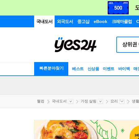
국내도서
외국도서
중고샵
eBook
크레마클럽
C
빠른분야찾기
베스트
신상품
이벤트
바이백
매
웰컴
국내도서
가정 살림
요리
생