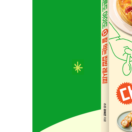
72 크래미달걀탕
74 다짐육전골
76 돼지고기목살매생이국
78 파개장
80 애호박찌개
82 들깨닭곰탕
84 순살닭곰탕
86 순살오리탕
88 알배추닭개장
90 바지락탕
92 장어탕
PART 3. 누룽지
96 알배추된장누룽지
98 새우달걀누룽지
100 보양누룽지