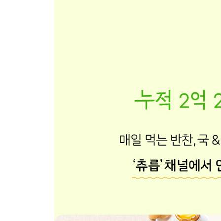
192 바나나토스트
194 대파치즈토르티야
196 단호박달걀범벅