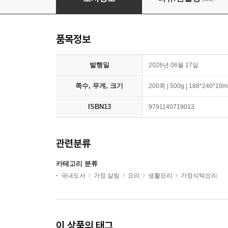
품목정보
발행일
2026년 06월 17일
쪽수, 무게, 크기
200쪽 | 500g | 188*240*10
ISBN13
9791140719013
관련분류
카테고리 분류
국내도서
가정 살림
요리
생활요리
가정식탁요리
이 상품의 태그