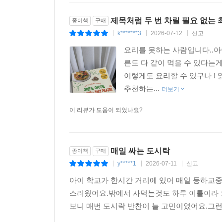
제목처럼 두 번 차릴 필요 없는
종이책
구매
k*******3
2026-07-12
신고
|
|
|
요리를 못하는 사람입니다..아
른도 다 같이 먹을 수 있다는
이렇게도 요리할 수 있구나 !
추천하는...
더보기
이 리뷰가 도움이 되었나요?
매일 싸는 도시락
종이책
구매
y*****1
2026-07-11
신고
|
|
|
아이 학교가 한시간 거리에 있어 매일 등하교
스러웠어요.밖에서 사먹는것도 하루 이틀이라 
보니 매번 도시락 반찬이 늘 고민이였어요.그런