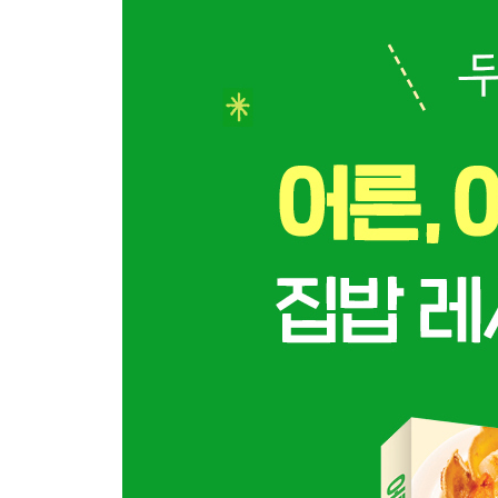
40 버섯김무침
42 알배추된장무침
44 주꾸미미나리무침
46 달걀장조림
48 다짐육무조림
50 다짐육장조림
52 바지락두부조림
54 바삭버섯전
56 명란연근전
58 브로콜리새우전
60 마늘종달걀프라이
62 발사믹버섯볶음
64 소고기연근볶음
66 닭다리살간장구이
PART 2. 국 & 찌개
70 두부명란국