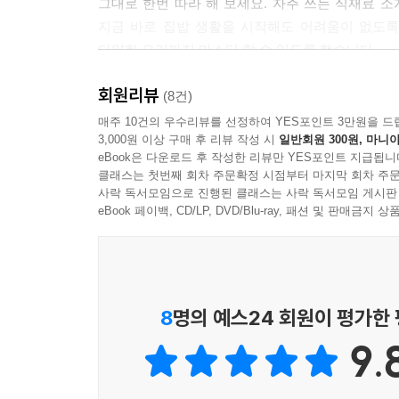
그대로 한번 따라 해 보세요. 자주 쓰는 식재료 
지금 바로 집밥 생활을 시작해도 어려움이 없도록
다양한 요리까지 마스터 할 수 있도록 했습니다.
회원리뷰
책에서만 공개하는 편식 없는 아이로 키우는 노하우
(8건)
매주 10건의 우수리뷰를 선정하여 YES포인트 3만원을 드
3,000원 이상 구매 후 리뷰 작성 시
일반회원 300원, 마니아
츄릅님 채널에서 가장 인기가 많은 콘텐츠 ‘밥 줘’
eBook은 다운로드 후 작성한 리뷰만 YES포인트 지급됩니
우리 아이는 매일 밥 먹이는게 힘들지? 라고 고
클래스는 첫번째 회차 주문확정 시점부터 마지막 회차 주문
공개합니다. 또한 〈어른도 아이도 다 잘 먹는 
사락 독서모임으로 진행된 클래스는 사락 독서모임 게시판
공개합니다.
eBook 페이백, CD/LP, DVD/Blu-ray, 패션 및 판매금
8
명의 예스24 회원이 평가한
9.