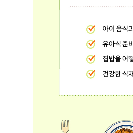
132 스테이크솥밥
134 애호박명란덮밥
136 연들깨덮밥
138 새우된장국수
140 가지버섯볶음우동
142 샤브우동
PART 5. 일품요리
146 버섯퀘사디아
148 새우키쉬
150 밥코노미야키
152 미역떡국
154 명란떡국
156 매생이떡국
158 할머니떡국
160 굴림만두