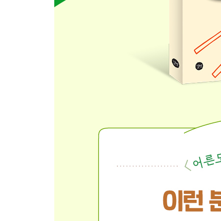
102 들깨버섯누룽지
104 삼색룽지
106 누룽지만둣국
108 새우된장누룽지
110 명란콩나물누룽지
112 크래미누룽지탕
PART 4. 한그릇 요리
116 간닭솥밥
118 된장가지덮밥
120 마늘종볶음덮밥
122 마파부두덮밥
124 연근카레
126 달걀새우밥찜
128 속편해덮밥
130 명란오이덮밥