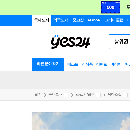
국내도서
외국도서
중고샵
eBook
크레마클럽
C
빠른분야찾기
베스트
신상품
이벤트
바이백
매
웰컴
국내도서
소설/시/희곡
테마소설