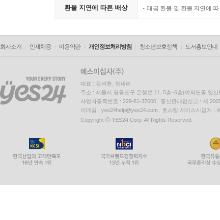
환불 지연에 따른 배상
대금 환불 및 환불 지연에 
회사소개
인재채용
이용약관
개인정보처리방침
청소년보호정책
도서홍보안내
대표 : 김석환, 최세라
주소 : 서울시 영등포구 은행로 11, 5층~6층(여의도동,일신
사업자등록번호 : 229-81-37000 통신판매업신고 : 제 200
이메일 : yes24help@yes24.com 호스팅 서비스사업자 :
Copyright ⓒ YES24 Corp. All Rights Reserved.