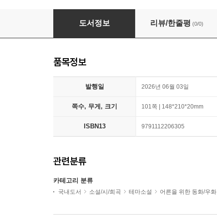
내 기억 어디 갔지?
도서정보
리뷰/한줄평
(0/0)
품목정보
발행일
2026년 06월 03일
쪽수, 무게, 크기
101쪽 | 148*210*20mm
ISBN13
9791112206305
관련분류
카테고리 분류
국내도서
소설/시/희곡
테마소설
어른을 위한 동화/우화