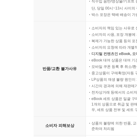
직수입 음반/영상물/기프트 
단, 당일 00시~13시 사이
박스 포장은 택배 배송이 가
소비자의 책임 있는 사유로 
소비자의 사용, 포장 개봉에 
복제가 가능한 상품 등의 포장을 
소비자의 요청에 따라 개별
디지털 컨텐츠인 eBook, 
eBook 대여 상품은 대여 기
모바일 쿠폰 등록 후 취소/환
반품/교환 불가사유
중고상품이 구매확정(자동 
LP상품의 재생 불량 원인이 기
시간의 경과에 의해 재판매가
전자상거래 등에서의 소비자
eBook 세트 상품은 일괄 
1개의 상품으로 취급 및 판매
우, 세트 상품 전부 및 세트
상품의 불량에 의한 반품, 교
소비자 피해보상
준하여 처리됨