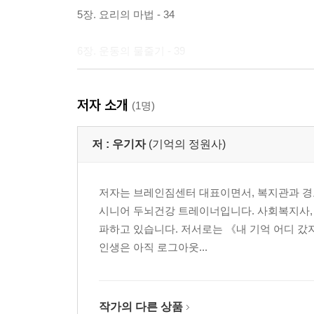
5장. 요리의 마법 - 34
6장. 운동의 물줄기 - 39
7장. 퍼즐과 게임 - 46
저자 소개
(1명)
8장. 휴식과 수면 - 53
저 :
우기자
(기억의 정원사)
9장. 감정의 꽃밭 - 60
저자는 브레인짐센터 대표이면서, 복지관과 경
10장. 영원한 확장 - 67
시니어 두뇌건강 트레이너입니다. 사회복지사,
파하고 있습니다. 저서로는 《내 기억 어디 갔지
인생은 아직 로그아웃...
작가의 다른 상품