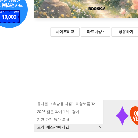
사이즈비교
파트너샵
공유하기
뮤지컬 〈휴남동 서점〉X 황보름 작가 북토크
2026 젊은 작가 1위 : 청예
기간 한정 특가 도서
오직, 예스24에서만