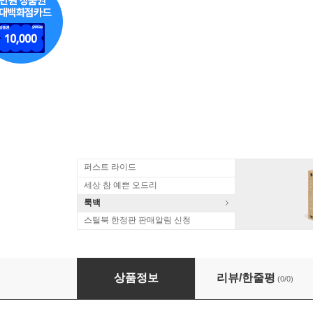
퍼스트 라이드
세상 참 예쁜 오드리
룩백
스틸북 한정판 판매알림 신청
베토벤: 현악 사중주 14번 - 관현악반 (Beethoven: Strin
상품정보
리뷰/한줄평
(0/0)