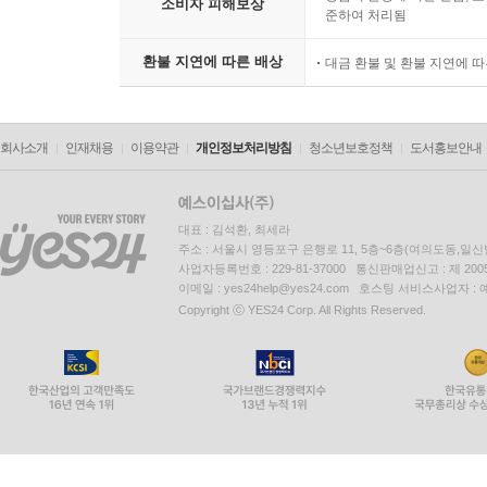
소비자 피해보상
준하여 처리됨
환불 지연에 따른 배상
대금 환불 및 환불 지연에 
회사소개
인재채용
이용약관
개인정보처리방침
청소년보호정책
도서홍보안내
대표 : 김석환, 최세라
주소 : 서울시 영등포구 은행로 11, 5층~6층(여의도동,일신
사업자등록번호 : 229-81-37000 통신판매업신고 : 제 200
이메일 : yes24help@yes24.com 호스팅 서비스사업자 :
Copyright ⓒ YES24 Corp. All Rights Reserved.