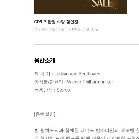
CD/LP 한정 수량 할인전
2026년 01월 01일 ~ 2026년 12월 31일
음반소개
작 곡 가 : Ludwig van Beethoven
앙상블/관현악 : Wiener Philharmoniker
녹음방식 : Stereo
[음반설명]
빈 필하모닉과 함께한 레너드 번스타인의 베토벤 현악
은 현저히 느린 템포를 택해 집중되고 강렬한 표현적