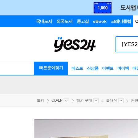
국내도서
외국도서
중고샵
eBook
크레마클럽
C
빠른분야찾기
베스트
신상품
이벤트
바이백
매
웰컴
CD/LP
해외 구매
클래식
관현