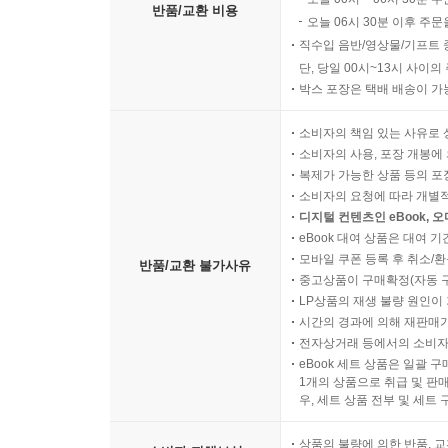
반품/교환 비용
오늘 06시 30분 이후 주문
직수입 음반/영상물/기프트 
단, 당일 00시~13시 사이
박스 포장은 택배 배송이 가
소비자의 책임 있는 사유로 
소비자의 사용, 포장 개봉에 
복제가 가능한 상품 등의 포장을 
소비자의 요청에 따라 개별
디지털 컨텐츠인 eBook, 
eBook 대여 상품은 대여 기
모바일 쿠폰 등록 후 취소/환
반품/교환 불가사유
중고상품이 구매확정(자동 
LP상품의 재생 불량 원인이 기
시간의 경과에 의해 재판매가
전자상거래 등에서의 소비자
eBook 세트 상품은 일괄 
1개의 상품으로 취급 및 판매
우, 세트 상품 전부 및 세트
상품의 불량에 의한 반품, 교