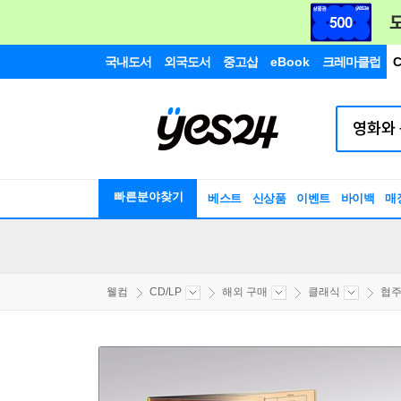
국내도서
외국도서
중고샵
eBook
크레마클럽
C
빠른분야찾기
베스트
신상품
이벤트
바이백
매
웰컴
CD/LP
해외 구매
클래식
협