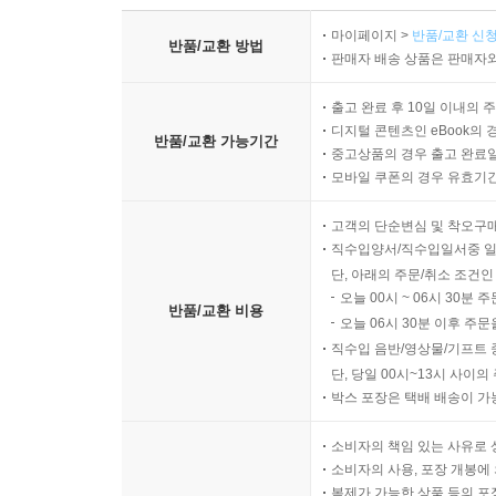
마이페이지 >
반품/교환 신청
반품/교환 방법
판매자 배송 상품은 판매자와
출고 완료 후 10일 이내의 
디지털 콘텐츠인 eBook의 
반품/교환 가능기간
중고상품의 경우 출고 완료일
모바일 쿠폰의 경우 유효기간(
고객의 단순변심 및 착오구
직수입양서/직수입일서중 일
단, 아래의 주문/취소 조건인
오늘 00시 ~ 06시 30분 
반품/교환 비용
오늘 06시 30분 이후 주문
직수입 음반/영상물/기프트 
단, 당일 00시~13시 사이
박스 포장은 택배 배송이 가
소비자의 책임 있는 사유로 
소비자의 사용, 포장 개봉에 
복제가 가능한 상품 등의 포장을 