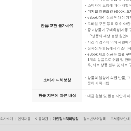
소비자의 요청에 따라 개별
디지털 컨텐츠인 eBook, 
eBook 대여 상품은 대여 기
모바일 쿠폰 등록 후 취소/환
반품/교환 불가사유
중고상품이 구매확정(자동 
LP상품의 재생 불량 원인이 기
시간의 경과에 의해 재판매가
전자상거래 등에서의 소비자
eBook 세트 상품은 일괄 
1개의 상품으로 취급 및 판매
우, 세트 상품 전부 및 세트
상품의 불량에 의한 반품, 교
소비자 피해보상
준하여 처리됨
환불 지연에 따른 배상
대금 환불 및 환불 지연에 
회사소개
인재채용
이용약관
개인정보처리방침
청소년보호정책
도서홍보안내