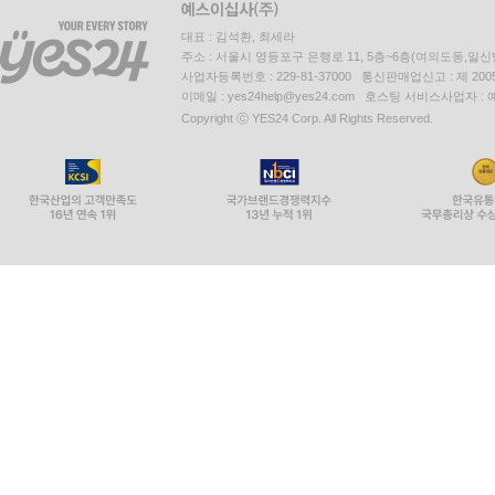
대표 : 김석환, 최세라
주소 : 서울시 영등포구 은행로 11, 5층~6층(여의도동,일신
사업자등록번호 : 229-81-37000 통신판매업신고 : 제 200
이메일 : yes24help@yes24.com 호스팅 서비스사업자 :
Copyright ⓒ YES24 Corp. All Rights Reserved.