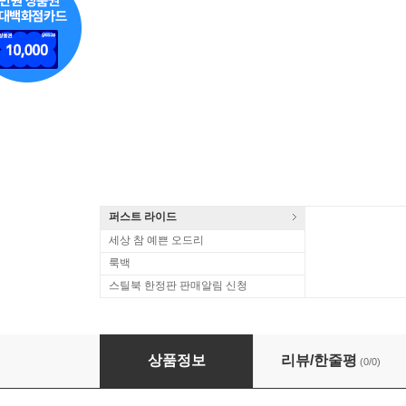
퍼스트 라이드
세상 참 예쁜 오드리
룩백
스틸북 한정판 판매알림 신청
시벨리우스: 바이올린 협주곡 (Sibelius: Violin Conc
상품정보
리뷰/한줄평
(0/0)