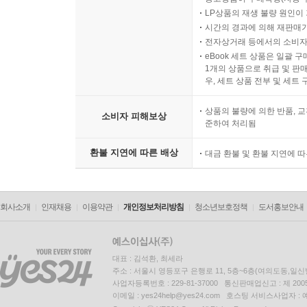
LP상품의 재생 불량 원인이 기
시간의 경과에 의해 재판매가
전자상거래 등에서의 소비자
eBook 세트 상품은 일괄 
1개의 상품으로 취급 및 판매
우, 세트 상품 전부 및 세트
상품의 불량에 의한 반품, 교
소비자 피해보상
준하여 처리됨
환불 지연에 따른 배상
대금 환불 및 환불 지연에 
회사소개
인재채용
이용약관
개인정보처리방침
청소년보호정책
도서홍보안내
대표 : 김석환, 최세라
주소 : 서울시 영등포구 은행로 11, 5층~6층(여의도동,일신
사업자등록번호 : 229-81-37000 통신판매업신고 : 제 200
이메일 : yes24help@yes24.com 호스팅 서비스사업자 :