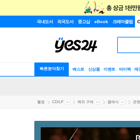
국내도서
외국도서
중고샵
eBook
크레마클럽
C
빠른분야찾기
베스트
신상품
이벤트
바이백
매
웰컴
CD/LP
해외 구매
클래식
관현