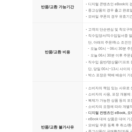
디지털 콘텐츠인 eBook의 
반품/교환 가능기간
중고상품의 경우 출고 완료일
모바일 쿠폰의 경우 유효기간(
고객의 단순변심 및 착오구
직수입양서/직수입일서중 일
단, 아래의 주문/취소 조건인
오늘 00시 ~ 06시 30분 
반품/교환 비용
오늘 06시 30분 이후 주문
직수입 음반/영상물/기프트 
단, 당일 00시~13시 사이
박스 포장은 택배 배송이 가
소비자의 책임 있는 사유로 
소비자의 사용, 포장 개봉에 
복제가 가능한 상품 등의 포장을 
소비자의 요청에 따라 개별
디지털 컨텐츠인 eBook, 
eBook 대여 상품은 대여 기
모바일 쿠폰 등록 후 취소/환
반품/교환 불가사유
중고상품이 구매확정(자동 