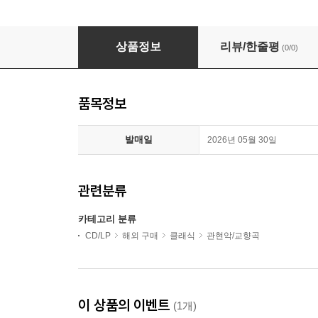
말러: 교향곡 4번 (Mahler: Symphony No.4)(CD) 
상품정보
리뷰/한줄평
(0/0)
품목정보
발매일
2026년 05월 30일
관련분류
카테고리 분류
CD/LP
해외 구매
클래식
관현악/교향곡
이 상품의 이벤트
(1개)