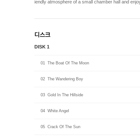
iendly atmosphere of a small chamber hall and enjo
디스크
DISK 1
01
The Boat Of The Moon
02
The Wandering Boy
03
Gold In The Hillside
04
White Angel
05
Crack Of The Sun