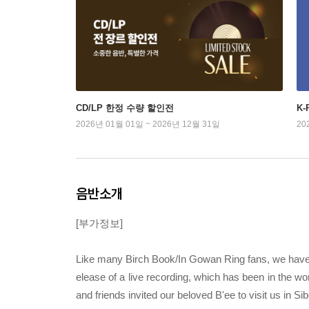
CD/LP 한정 수량 할인전
K
2026년 01월 01일 ~ 2026년 12월 31일
20
음반소개
[부가정보]
Like many Birch Book/In Gowan Ring fans, we have 
elease of a live recording, which has been in the w
and friends invited our beloved B'ee to visit us in Si