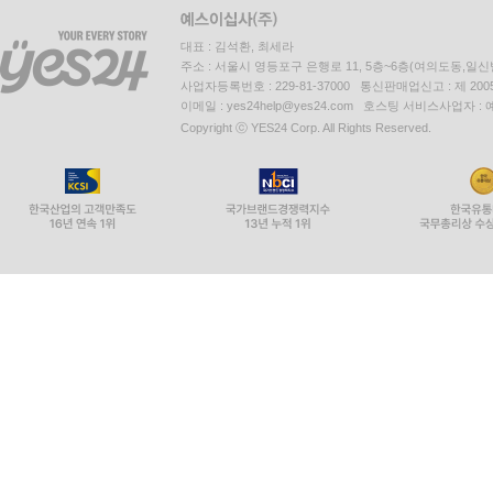
대표 : 김석환, 최세라
주소 : 서울시 영등포구 은행로 11, 5층~6층(여의도동,일신
사업자등록번호 : 229-81-37000 통신판매업신고 : 제 200
이메일 : yes24help@yes24.com 호스팅 서비스사업자 :
Copyright ⓒ YES24 Corp. All Rights Reserved.