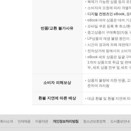
복제가 가능한 상품 등의 포장을 
소비자의 요청에 따라 개별
디지털 컨텐츠인 eBook, 
eBook 대여 상품은 대여 기
모바일 쿠폰 등록 후 취소/환
반품/교환 불가사유
중고상품이 구매확정(자동 
LP상품의 재생 불량 원인이 기
시간의 경과에 의해 재판매가
전자상거래 등에서의 소비자
eBook 세트 상품은 일괄 
1개의 상품으로 취급 및 판매
우, 세트 상품 전부 및 세트
상품의 불량에 의한 반품, 교
소비자 피해보상
준하여 처리됨
환불 지연에 따른 배상
대금 환불 및 환불 지연에 
회사소개
인재채용
이용약관
개인정보처리방침
청소년보호정책
도서홍보안내