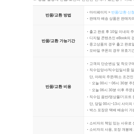
마이페이지 >
반품/교환 신청
반품/교환 방법
판매자 배송 상품은 판매자와
출고 완료 후 10일 이내의 
디지털 콘텐츠인 eBook의 
반품/교환 가능기간
중고상품의 경우 출고 완료일
모바일 쿠폰의 경우 유효기간(
고객의 단순변심 및 착오구
직수입양서/직수입일서중 일
단, 아래의 주문/취소 조건인
오늘 00시 ~ 06시 30분 
반품/교환 비용
오늘 06시 30분 이후 주문
직수입 음반/영상물/기프트 
단, 당일 00시~13시 사이
박스 포장은 택배 배송이 가
소비자의 책임 있는 사유로 
소비자의 사용, 포장 개봉에 