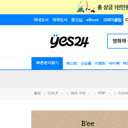
국내도서
외국도서
중고샵
eBook
크레마클럽
C
빠른분야찾기
베스트
신상품
이벤트
바이백
매
웰컴
CD/LP
해외 구매
POP
Count