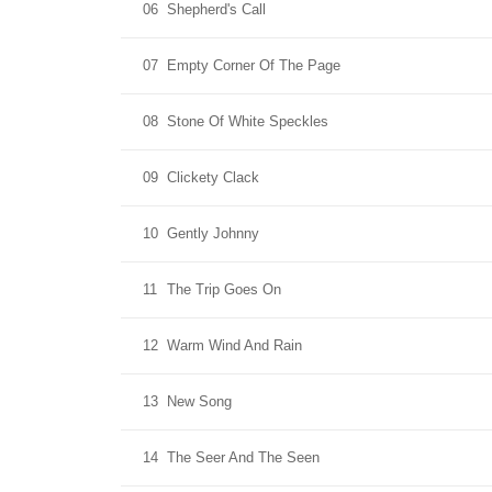
06
Shepherd's Call
07
Empty Corner Of The Page
08
Stone Of White Speckles
09
Clickety Clack
10
Gently Johnny
11
The Trip Goes On
12
Warm Wind And Rain
13
New Song
14
The Seer And The Seen