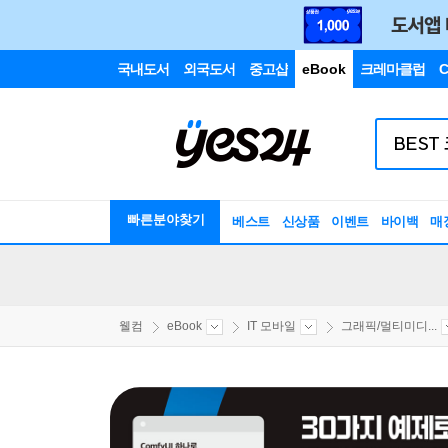
국내도서
외국도서
중고샵
eBook
크레마클럽
C
빠른분야찾기
베스트
신상품
이벤트
바이백
매
웰컴
eBook
IT 모바일
그래픽/멀티미디...