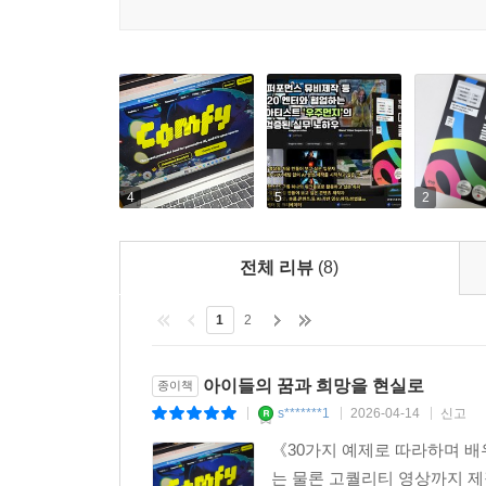
“ComfyUI는 창작자가 원하는 대로 워크플로를
다가가기 어려운 도구였습니다. 그러나 이 책은 그 
도구로 활용하고 싶은 분들께 이 책을 추천합니다.”
_ 동테크, AI 콘텐츠 크리에이터
“ComfyUI가 어렵게 느껴져 시작조차 망설이
설명합니다. 복잡한 용어 대신 눈높이에 맞춘 구성
4
5
2
줍니다. ComfyUI로 작업을 시작하고 싶은 분들께 
_ 피카쏭, AI 콘텐츠 크리에이터
전체 리뷰
(8)
“수많은 AI 영상 프로젝트를 진행하며 ‘어디서부터 
1
2
높은 도구입니다. 이 책은 단순히 따라 하게 하는 
초보자부터 더 깊은 통찰을 원하는 전문가까지, 모
_ 지니, 교육 · AI 기반 서비스 기획 및 개발 전문가
아이들의 꿈과 희망을 현실로
종이책
s*******1
2026-04-14
신고
|
|
|
“AI 영상 제작이 대중화되었지만 여전히 많은 분이
《30가지 예제로 따라하며 배
뛰어넘게 합니다. 현장에서 검증한 노하우를 담아 단순
는 물론 고퀄리티 영상까지 제작