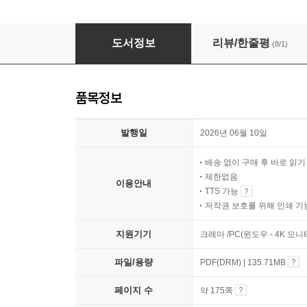
30가지 예제로 따라 하며 배우는 ComfyUI 클
도서정보
리뷰/한줄평
(8/1)
품목정보
발행일
2026년 06월 10일
배송 없이 구매 후 바로 읽
제한없음
이용안내
TTS 가능
저작권 보호를 위해 인쇄 기
지원기기
크레마 /PC(윈도우 - 4K 모
파일/용량
PDF(DRM) | 135.71MB
페이지 수
약 175쪽