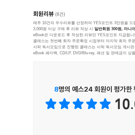
_ 이민호, A2O 엔터테인먼트 영상 팀장
회원리뷰
(8건)
“강력한 생성형 AI ComfyUI를 가장 쉽고 빠르
매주 10건의 우수리뷰를 선정하여 YES포인트 3만원을 드
3,000원 이상 구매 후 리뷰 작성 시
일반회원 300원, 마니아
분들도 부담 없이 따라 할 수 있으며, 방대한 기능
eBook은 다운로드 후 작성한 리뷰만 YES포인트 지급됩니
확장해 보시기 바랍니다.”
클래스는 첫번째 회차 주문확정 시점부터 마지막 회차 주문
_ 최돈현, 국내 최고 ComfyUI 강사
사락 독서모임으로 진행된 클래스는 사락 독서모임 게시판
eBook 페이백, CD/LP, DVD/Blu-ray, 패션 및 판매금
“생성형 AI로 이미지와 영상을 만든다는 것은 단순
뽑아내는 도구가 아니라, 구조를 이해해야 하는 
저자의 노하우와 경험으로 연결해 줍니다. 우주먼지
_ 킵콴, 《된다! 미드저니》 저자
8
명의 예스24 회원이 평가한
10.
“현장에서 통하는 사람들은 결국 ‘실전 근육’을 가
치열한 경쟁 속에서 살아남아야 하는 요즘, 저자가 한
이 책으로 탄탄한 AI 실력을 쌓아 가시길 권합니다.”
_ AI 오프너, AI 콘텐츠 크리에이터