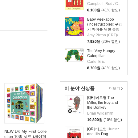
Campbell, Rod / Campbell, Rod
6,100
원
(41% 할인)
Baby Peekaboo
(Indestructibles: 구강
기 아이를 위한 츄잉
북 시리즈)
Amy Pixton (CRT)/ Kate Merritt (ILT)
7,920
원
(20% 할인)
The Very Hungry
Caterpillar
Carle, Eric
8,300
원
(41% 할인)
이 분야 신상품
더보기
[QR] 베오영 The
Miller, the Boy and
the Donkey
Brian Wildsmith
10,800
원
(10% 할인)
[QR] 베오영 Hunter
NEW DK My First Colle
and His Dog
ction 10종 세트 (세이펜