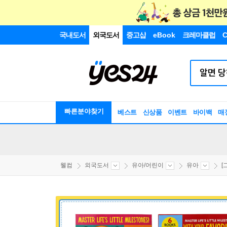
국내도서
외국도서
중고샵
eBook
크레마클럽
C
빠른분야찾기
베스트
신상품
이벤트
바이백
매
웰컴
외국도서
유아/어린이
유아
[