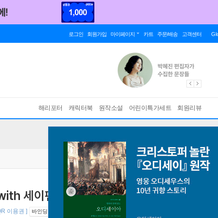
로그인
회원가입
마이페이지
카트
주문/배송
고객센터
Gl
해리포터
캐릭터북
원작소설
어린이특가세트
회원리뷰
트 (with 세이펜 스티커북+ 스토리펀 앱 QR
QR 이용권 ]
바인딩 & 에디션 안내