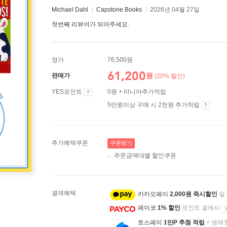
Michael Dahl
Capstone Books
2026년 04월 27일
첫번째 리뷰어가 되어주세요.
정가
76,500원
61,200
원
판매가
(20% 할인)
YES포인트
0원 + 마니아추가적립
5만원이상 구매 시 2천원 추가적립
추가혜택쿠폰
쿠폰받기
주문금액대별 할인쿠폰
결제혜택
카카오페이
2,000원 즉시할인
일
페이코
1% 할인
포인트 결제시
토스페이
1만P 추첨 적립
+ 생애