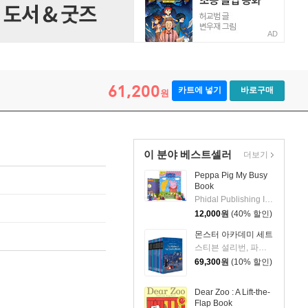
AD
61,200
카트에 넣기
바로구매
원
이 분야 베스트셀러
더보기
Peppa Pig My Busy
Book
Phidal Publishing Inc.
12,000
원
(40% 할인)
몬스터 아카데미 세트
스티븐 설리번, 파멜라 제인, 알리사 위싱래드, 브라이언 랭도, 데이비드 닐슨
69,300
원
(10% 할인)
Dear Zoo : A Lift-the-
Flap Book