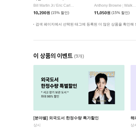
Bear, What Do You Se
Bill Martin Jr./ Eric Carle
Henry Holts
Anthony Browne
Walker Books
|
|
e?
10,200
원
(15% 할인)
11,050
원
(15% 할인)
검색 페이지에서 선택된 태그에 등록된 더 많은 상품을 확인해 
이 상품의 이벤트
(9개)
[분야별] 외국도서 한정수량 특가할인
해
상시
상