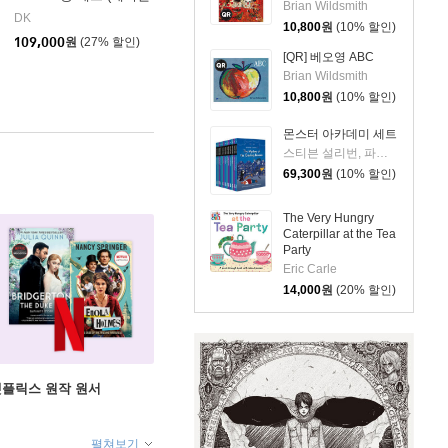
Brian Wildsmith
호환 /2024년 Renewal
DK
10,800
원
(10% 할인)
판)
109,000
원
(27% 할인)
[QR] 베오영 ABC
Brian Wildsmith
10,800
원
(10% 할인)
몬스터 아카데미 세트
스티븐 설리번, 파멜라 제인, 알리사 위싱래드, 브라이언 랭도, 데이비드 닐슨
69,300
원
(10% 할인)
The Very Hungry
Caterpillar at the Tea
Party
Eric Carle
14,000
원
(20% 할인)
X 넷플릭스 원작 원서
펼쳐보기