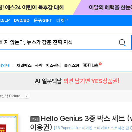
D/LP
DVD/BD
문구
/GIFT
티켓
장안내
채널예스
사락
예스펀딩
클래스24
독서유형검사
RBTI Lab
독서유형검사
AI 일문백답
의견 남기면 YES상품권!
그림책 Picture...
Hello Genius 3종 박스 세
외서
이용권)
[ 18 Paperback + 세이펜 스티커북+ 스토리펀 앱 