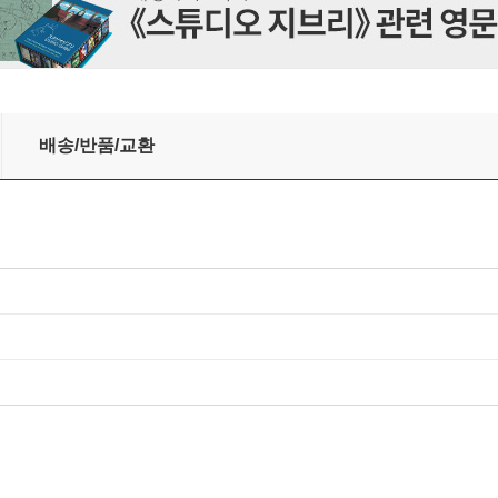
스티커북+ 스토리펀 앱 QR 이용권)
배송/반품/교환