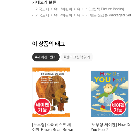
카테고리 분류
외국도서
유아/어린이
유아
[그림책 Picture Books]
외국도서
유아/어린이
유아
[세트/전집류 Packaged Set
이 상품의 태그
#세이펜_원서
#영어그림책읽기
[노부영] 수퍼베스트 세
[노부영 세이펜] How D
이펜 Brown Bear, Brown
You Feel?