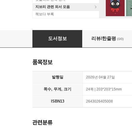
지브리 관련 외서 모음
책보다 부록
Hello Genius 3종 박스 세트 (with 세이펜 
도서정보
리뷰/한줄평
(0/0)
품목정보
발행일
2026년 04월 27일
쪽수, 무게, 크기
24쪽 | 203*203*15mm
ISBN13
2643026405008
관련분류