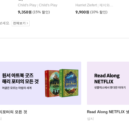
Go Round and Round
Child's Play
Child's Play
Harriet Ziefert
제이와이북스(JYBooks)
|
|
9,350
원
(15% 할인)
9,900
원
(10% 할인)
보세요.
전체보기
리포터의 모든 것
Read Along NETFLI
시
상시