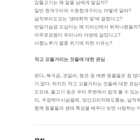
감돌고기는 왜 알을 남에게 맡길까?
일반 청개구리와 수원청개구리는 어떻게 달라?
넓적부리도요는 ‘생태학적 덫’에 걸렸다고?
반달가슴곰 오삼이는 왜 지리산에서 뛰쳐나왔을까
아무르표범이 우리나라 야생에 살았다고?
사향노루가 멸종 위기에 처한 이유는?
작고 꼬물거리는 것들에 대한 관심
판다, 북극곰, 코알라, 펭귄 등 예쁜 동물들은 참 
가 없다. 하지만 작고 꼬물거리는 것들에 대한 관심
도요새, 돌고기 등은 우리 주변에서 쉽게 볼 수 있
리, 두점박이사슴벌레, 양산꼬리치레도롱뇽, 넓적부
함께 동물들의 생태 특성을 배우다 보면 사랑하는 