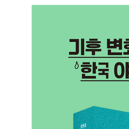
★ 오삼이는 왜 자꾸 지리산에서 뛰쳐나왔을까?
9 독특한 사향 때문에 불법 포획된 노루 - 사향노루
★ 사향노루가 멸종 위기에 처한 이유는?
10 기름이 필요해 대량으로 포획된 고래 - 향유고래
★ 향유고래를 괴롭히는 바다 환경 문제는 뭘까?