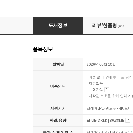
밤하늘의 황제 수리부엉이가 고달픈 이유
도서정보
리뷰/한줄평
(0/0)
품목정보
발행일
2026년 06월 10일
배송 없이 구매 후 바로 읽
제한없음
이용안내
TTS 가능
저작권 보호를 위해 인쇄 기
지원기기
크레마 /PC(윈도우 - 4K 모
파일/용량
EPUB(DRM) | 86.38MB
글자 수/페이지 수
약 3.3만자, 약 1만 단어, A4 