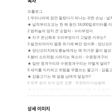
목차
프롤로그
1 우리나라에 잠깐 들렀다가 떠나는 귀한 손님 - 
★ 넓적부리도요는 한 해 동안 18,000킬로미터를 
2 밤하늘의 덩치 큰 순찰자 - 수리부엉이
★ 지구 온난화로 수리부엉이가 고달픈 이유는?
3 발견되자마자 멸종 위기에 빠진 양서류 - 양산
★ 양산꼬리치레도롱뇽에게는 왜 차가운 물이 필요
4 봄비 소리처럼 사라지는 목소리 - 수원청개구리
★ 일반 청개구리와 수원청개구리는 어떻게 달라?
5 새끼를 지키려고 위험을 무릅쓰는 물고기 - 감돌
★ 감돌고기는 왜 알을 남에게 맡길까?
6 제주 숲의 보석 같은 갑충 - 두점박이사슴벌레
★ 두점박이사슴벌레는 어디 가면 만날 수 있을까?
7 1970년까지 한국 야생에 살던 표범 - 아무르표범
★ 아무르표범이 사라진 이유는?
상세 이미지
8 오삼이의 슬픈 모험 이야기 - 반달가슴곰