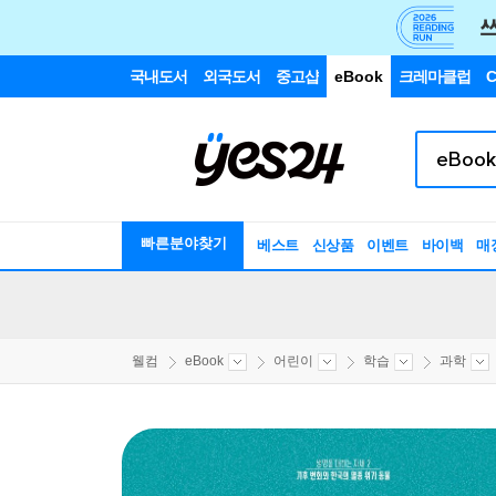
국내도서
외국도서
중고샵
eBook
크레마클럽
C
빠른분야찾기
베스트
신상품
이벤트
바이백
매
웰컴
eBook
어린이
학습
과학