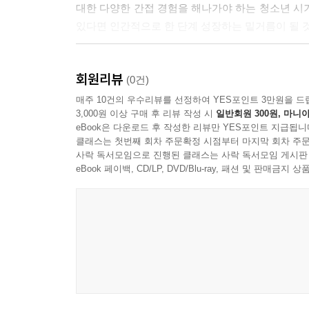
대한 다양한 간접 경험을 해나가야 하는 청소년 시
있다면 인간적으로 한 단계 성장하는 밑거름이 될 
‘세계문학을 읽다’ 시리즈는 작가론과 작품론으로 
회원리뷰
책의 앞부분에는 작가의 삶과 작품 세계를 청소년
(0건)
만한 작품들을 가려뽑아 작품이 지니는 의미와 가
매주 10건의 우수리뷰를 선정하여 YES포인트 3만원을 드
3,000원 이상 구매 후 리뷰 작성 시
일반회원 300원, 마니아
경우에는 전문을 번역해서 싣고 간단한 해설을 덧붙
eBook은 다운로드 후 작성한 리뷰만 YES포인트 지급됩니
클래스는 첫번째 회차 주문확정 시점부터 마지막 회차 주문
청소년 시기에 좋은 문학 작품들을 찾아 읽으면 
사락 독서모임으로 진행된 클래스는 사락 독서모임 게시판
읽는 것은 쉬운 일이 아니다. ‘세계문학을 읽다’ 
eBook 페이백, CD/LP, DVD/Blu-ray, 패션 및 판매금
책이 청소년들이 세계문학에 관심을 가지고 더 많이 
유쾌한 웃음 뒤에서 미국 사회의 명암을 탐색하며
성찰의 목소리를 높인 미국 문학의 아버지, 마크 트
이 책은 마크 트웨인의 작품들을 청소년들이 쉽게
청소년에게 권할 만한 작품들을 가려 뽑아 상세하게