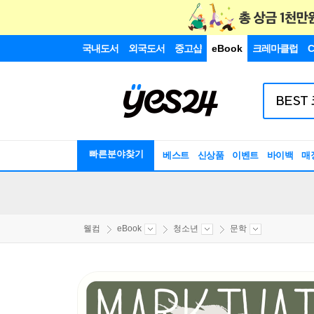
국내도서
외국도서
중고샵
eBook
크레마클럽
C
빠른분야찾기
베스트
신상품
이벤트
바이백
매
웰컴
eBook
청소년
문학