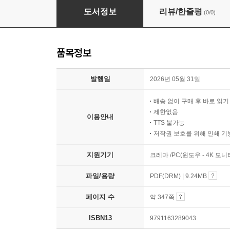
다문화주의 다문화교육 이데올로기 민주주의
도서정보
리뷰/한줄평
(0/0)
품목정보
발행일
2026년 05월 31일
배송 없이 구매 후 바로 읽
제한없음
이용안내
TTS 불가능
저작권 보호를 위해 인쇄 기
지원기기
크레마 /PC(윈도우 - 4K 모
파일/용량
PDF(DRM) | 9.24MB
페이지 수
약 347쪽
ISBN13
9791163289043