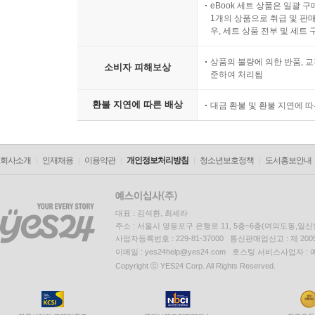
eBook 세트 상품은 일괄 
1개의 상품으로 취급 및 판매
우, 세트 상품 전부 및 세트
상품의 불량에 의한 반품, 교
소비자 피해보상
준하여 처리됨
환불 지연에 따른 배상
대금 환불 및 환불 지연에 
회사소개
인재채용
이용약관
개인정보처리방침
청소년보호정책
도서홍보안내
대표 : 김석환, 최세라
주소 : 서울시 영등포구 은행로 11, 5층~6층(여의도동,일신
사업자등록번호 : 229-81-37000 통신판매업신고 : 제 200
이메일 : yes24help@yes24.com 호스팅 서비스사업자 :
Copyright ⓒ YES24 Corp. All Rights Reserved.