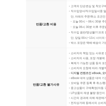
고객의 단순변심 및 착오구
직수입양서/직수입일서중 일
단, 아래의 주문/취소 조건인
오늘 00시 ~ 06시 30분 
반품/교환 비용
오늘 06시 30분 이후 주문
직수입 음반/영상물/기프트 
단, 당일 00시~13시 사이
박스 포장은 택배 배송이 가
소비자의 책임 있는 사유로 
소비자의 사용, 포장 개봉에 
복제가 가능한 상품 등의 포장을 
소비자의 요청에 따라 개별
디지털 컨텐츠인 eBook, 
eBook 대여 상품은 대여 기
모바일 쿠폰 등록 후 취소/환
반품/교환 불가사유
중고상품이 구매확정(자동 
LP상품의 재생 불량 원인이 기
시간의 경과에 의해 재판매가
전자상거래 등에서의 소비자