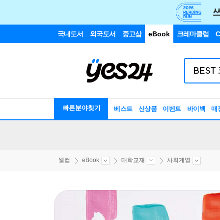
국내도서
외국도서
중고샵
eBook
크레마클럽
C
빠른분야찾기
베스트
신상품
이벤트
바이백
매
웰컴
eBook
대학교재
사회계열