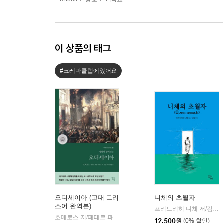
이 상품의 태그
#크레마클럽에있어요
오디세이아 (고대 그리
니체의 초월자
스어 완역본)
프리드리히 니체 저/김철 편역
호메로스 저/페테르 파울 루벤스 그림/박문재 역
현대지성
|
12,500
원
(0% 할인)