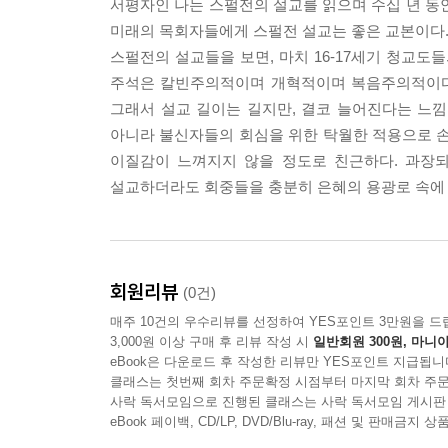
서평자인 나는 스펄전의 설교를 읽으며 수십 년 동
미래의 목회자들에게 스펄전 설교는 좋은 교본이다.
스펄전의 설교들을 보면, 마치 16-17세기 청교도
주석은 칼빈주의적이며 개혁적이며 복음주의적이다.
그래서 설교 길이는 길지만, 결코 늘어진다는 느
아니라 불신자들의 회심을 위한 탁월한 적용으로 손색
이질감이 느껴지지 않을 정도로 친근하다. 과장되
설교하더라도 회중들을 충분히 은혜의 용광로 속에 머
회원리뷰
(0건)
매주 10건의 우수리뷰를 선정하여 YES포인트 3만원을 드
3,000원 이상 구매 후 리뷰 작성 시
일반회원 300원, 마니아
eBook은 다운로드 후 작성한 리뷰만 YES포인트 지급됩니
클래스는 첫번째 회차 주문확정 시점부터 마지막 회차 주문
사락 독서모임으로 진행된 클래스는 사락 독서모임 게시판
eBook 페이백, CD/LP, DVD/Blu-ray, 패션 및 판매금