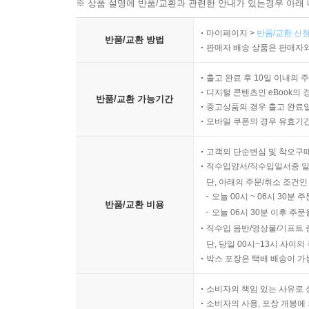
※ 상품 설명에 반품/교환과 관련한 안내가 있는경우 아래 
마이페이지 >
반품/교환 신청
반품/교환 방법
판매자 배송 상품은 판매자와
출고 완료 후 10일 이내의 
디지털 콘텐츠인 eBook의 
반품/교환 가능기간
중고상품의 경우 출고 완료일
모바일 쿠폰의 경우 유효기간(
고객의 단순변심 및 착오구
직수입양서/직수입일서중 일
단, 아래의 주문/취소 조건인
오늘 00시 ~ 06시 30분 
반품/교환 비용
오늘 06시 30분 이후 주문
직수입 음반/영상물/기프트 
단, 당일 00시~13시 사이
박스 포장은 택배 배송이 가
소비자의 책임 있는 사유로 
소비자의 사용, 포장 개봉에 