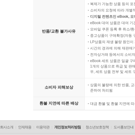
복제가 가능한 상품 등의 포장을 
소비자의 요청에 따라 개별
디지털 컨텐츠인 eBook, 
eBook 대여 상품은 대여 기
모바일 쿠폰 등록 후 취소/환
반품/교환 불가사유
중고상품이 구매확정(자동 
LP상품의 재생 불량 원인이 기
시간의 경과에 의해 재판매가
전자상거래 등에서의 소비자
eBook 세트 상품은 일괄 
1개의 상품으로 취급 및 판매
우, 세트 상품 전부 및 세트
상품의 불량에 의한 반품, 교
소비자 피해보상
준하여 처리됨
환불 지연에 따른 배상
대금 환불 및 환불 지연에 
회사소개
인재채용
이용약관
개인정보처리방침
청소년보호정책
도서홍보안내