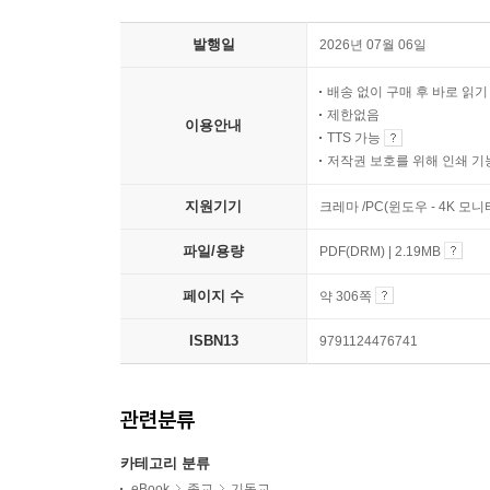
발행일
2026년 07월 06일
배송 없이 구매 후 바로 읽
제한없음
이용안내
TTS 가능
저작권 보호를 위해 인쇄 기
지원기기
크레마 /PC(윈도우 - 4K 모
파일/용량
PDF(DRM) | 2.19MB
페이지 수
약 306쪽
ISBN13
9791124476741
관련분류
카테고리 분류
eBook
종교
기독교