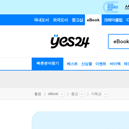
국내도서
외국도서
중고샵
eBook
크레마클럽
C
빠른분야찾기
베스트
신상품
이벤트
바이백
매
웰컴
eBook
종교
기독교