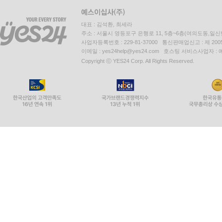
대표 : 김석환, 최세라
주소 : 서울시 영등포구 은행로 11, 5층~6층(여의도동,일신
사업자등록번호 : 229-81-37000 통신판매업신고 : 제 200
이메일 : yes24help@yes24.com 호스팅 서비스사업자 :
Copyright ⓒ YES24 Corp. All Rights Reserved.