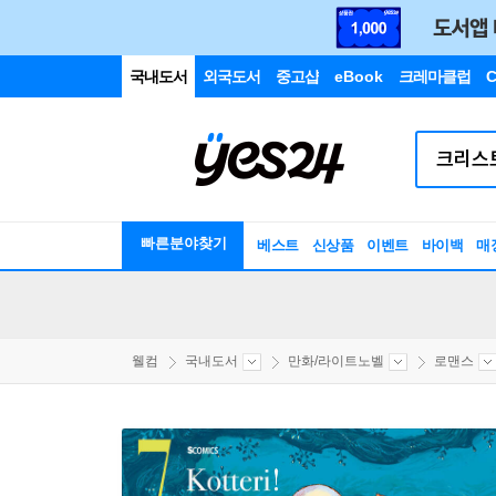
국내도서
외국도서
중고샵
eBook
크레마클럽
C
빠른분야찾기
베스트
신상품
이벤트
바이백
매
웰컴
국내도서
만화/라이트노벨
로맨스