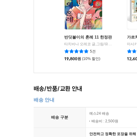
반딧불이의 혼례 11 한정판
가르쳐
타치바나 오레코 글,그림/유유리 역
서울미디
|
5건
19,800
원
(10% 할인)
12,6
배송/반품/교환 안내
배송 안내
예스24 배송
배송 구분
배송비 : 2,500원
안전하고 정확한 포장을 위해 