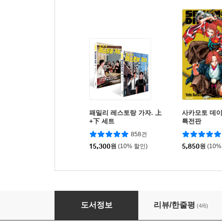
패밀리 레스토랑 가자. 上
사카모토 데이
+下 세트
특전판
858건
15,300
원
(10% 할인)
5,850
원
(10%
Veil 7
도서정보
리뷰/한줄평
(4/6)