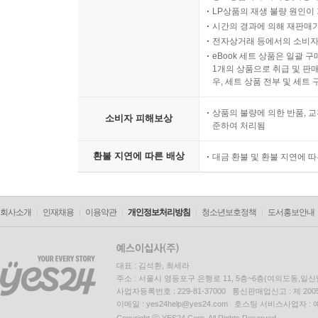
LP상품의 재생 불량 원인이 기
시간의 경과에 의해 재판매가
전자상거래 등에서의 소비자
eBook 세트 상품은 일괄 
1개의 상품으로 취급 및 판매
우, 세트 상품 전부 및 세트
상품의 불량에 의한 반품, 교
소비자 피해보상
준하여 처리됨
환불 지연에 따른 배상
대금 환불 및 환불 지연에 
회사소개
인재채용
이용약관
개인정보처리방침
청소년보호정책
도서홍보안내
대표 : 김석환, 최세라
주소 : 서울시 영등포구 은행로 11, 5층~6층(여의도동,일신
사업자등록번호 : 229-81-37000 통신판매업신고 : 제 200
이메일 : yes24help@yes24.com 호스팅 서비스사업자 :