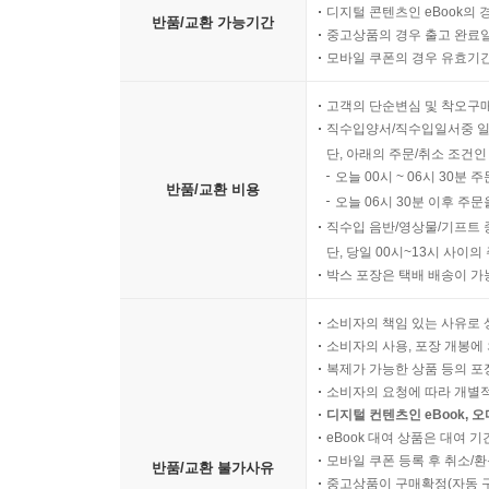
디지털 콘텐츠인 eBook의 
반품/교환 가능기간
중고상품의 경우 출고 완료일
모바일 쿠폰의 경우 유효기간(
고객의 단순변심 및 착오구
직수입양서/직수입일서중 일
단, 아래의 주문/취소 조건인
오늘 00시 ~ 06시 30분 
반품/교환 비용
오늘 06시 30분 이후 주문
직수입 음반/영상물/기프트 
단, 당일 00시~13시 사이
박스 포장은 택배 배송이 가
소비자의 책임 있는 사유로 
소비자의 사용, 포장 개봉에 
복제가 가능한 상품 등의 포장을 
소비자의 요청에 따라 개별
디지털 컨텐츠인 eBook, 
eBook 대여 상품은 대여 기
모바일 쿠폰 등록 후 취소/환
반품/교환 불가사유
중고상품이 구매확정(자동 