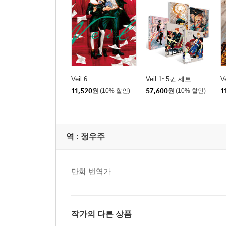
Veil 6
Veil 1~5권 세트
Ve
11,520
원
(10% 할인)
57,600
원
(10% 할인)
1
역 :
정우주
만화 번역가
작가의 다른 상품